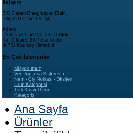
İletişim
BiS Sistem Entegrasyon Elekt.
Bilişim Hiz. Tic. Ltd. Şti.
Adres:
Uzunçayır Cad. No: 39 C1 Blok
Kat: 2 Daire: 20 Posta Kodu:
34722 Kadıköy / İstanbul
En
Çok İzlenenler
Misyonumuz
Veri Toplama Sistemleri
Nem - Çiy Noktası - Oksijen
Ürün Kategorisi
Tork Kuvvet Ürün
Kategorisi
Ana Sayfa
Ürünler