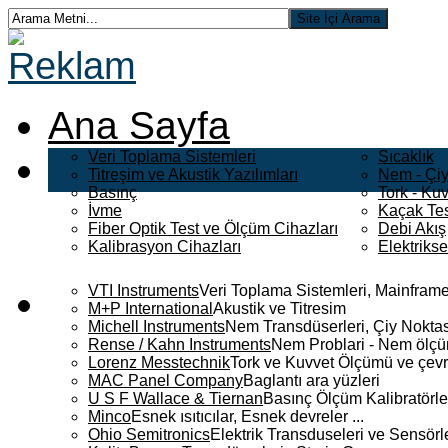
Ana Sayfa
Veri Toplama Sistemleri
Sıcaklık
Titreşim ve Akustik Yazılımları
Nem - Çiy
Basınç
Tork - Kuv
İvme
Kaçak Tes
Fiber Optik Test ve Ölçüm Cihazları
Debi Akış
Kalibrasyon Cihazları
Elektriks
VTI Instruments
Veri Toplama Sistemleri, Mainframe
M+P International
Akustik ve Titresim
Michell Instruments
Nem Transdüserleri, Çiy Noktası
Rense / Kahn Instruments
Nem Problari - Nem ölçüm
Lorenz Messtechnik
Tork ve Kuvvet Ölçümü ve çevr
MAC Panel Company
Baglantı ara yüzleri
U S F Wallace & Tiernan
Basınç Ölçüm Kalibratörle
Minco
Esnek ısıtıcılar, Esnek devreler ...
Ohio Semitronics
Elektrik Transduseleri ve Sensörler