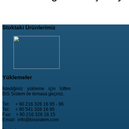
Stoktaki
Ürünlerimiz
Yüklemeler
İstediğiniz yükleme için lütfen
BiS Sistem ile temasa geçiniz.
Tel: + 90 216 326 16 95 - 96
Tel: + 90 541 326 16 95
Fax: + 90 216 326 16 15
Email: info@bissistem.com