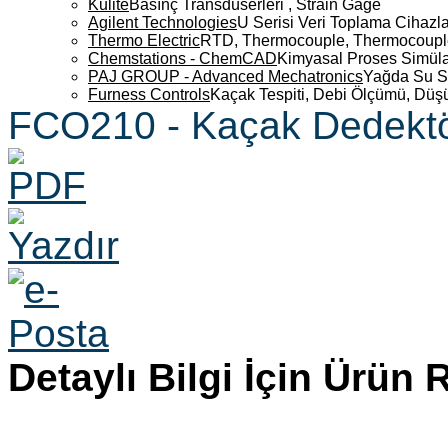
Kulite
Basınç Transdüserleri , Strain Gage
Agilent Technologies
U Serisi Veri Toplama Cihazla
Thermo Electric
RTD, Thermocouple, Thermocouple 
Chemstations - ChemCAD
Kimyasal Proses Simüla
PAJ GROUP - Advanced Mechatronics
Yağda Su S
Furness Controls
Kaçak Tespiti, Debi Ölçümü, Düş
FCO210 - Kaçak Dedektör
Detaylı Bilgi İçin Ürün 