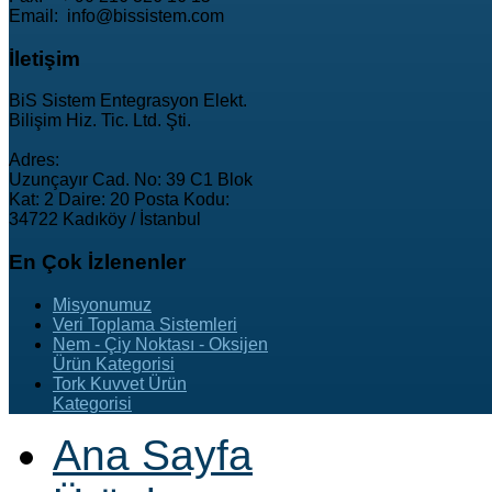
Email: info@bissistem.com
İletişim
BiS Sistem Entegrasyon Elekt.
Bilişim Hiz. Tic. Ltd. Şti.
Adres:
Uzunçayır Cad. No: 39 C1 Blok
Kat: 2 Daire: 20 Posta Kodu:
34722 Kadıköy / İstanbul
En
Çok İzlenenler
Misyonumuz
Veri Toplama Sistemleri
Nem - Çiy Noktası - Oksijen
Ürün Kategorisi
Tork Kuvvet Ürün
Kategorisi
Ana Sayfa