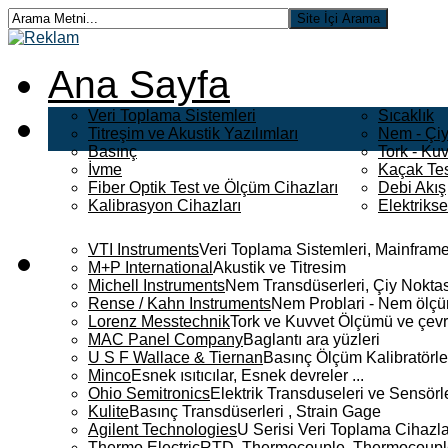
Ana Sayfa
Veri Toplama Sistemleri
Sıcaklık
Titreşim ve Akustik Yazılımları
Nem - Çiy
Basınç
Tork - Kuv
İvme
Kaçak Tes
Fiber Optik Test ve Ölçüm Cihazları
Debi Akış
Kalibrasyon Cihazları
Elektriks
VTI Instruments
Veri Toplama Sistemleri, Mainframe
M+P International
Akustik ve Titresim
Michell Instruments
Nem Transdüserleri, Çiy Noktası
Rense / Kahn Instruments
Nem Problari - Nem ölçüm
Lorenz Messtechnik
Tork ve Kuvvet Ölçümü ve çevr
MAC Panel Company
Baglantı ara yüzleri
U S F Wallace & Tiernan
Basınç Ölçüm Kalibratörle
Minco
Esnek ısıtıcılar, Esnek devreler ...
Ohio Semitronics
Elektrik Transduseleri ve Sensörler
Kulite
Basınç Transdüserleri , Strain Gage
Agilent Technologies
U Serisi Veri Toplama Cihazla
Thermo Electric
RTD, Thermocouple, Thermocouple 