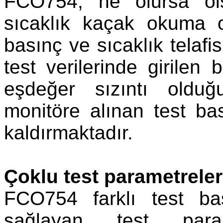
FCO754, ne olursa ol
sıcaklık kaçak okuma 
basınç ve sıcaklık telafi
test verilerinde girilen
eşdeğer sızıntı olduğ
monitöre alınan test ba
kaldırmaktadır.
Çoklu test parametreler
FCO754 farklı test bası
sağlayan test param