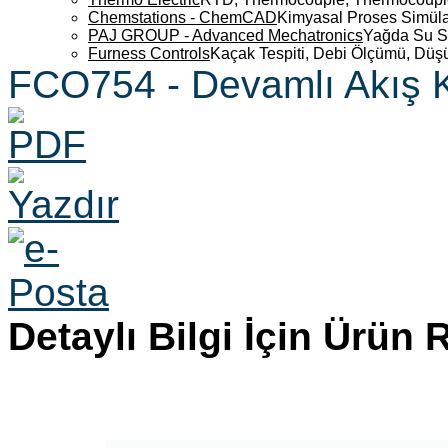
Chemstations - ChemCAD
Kimyasal Proses Simüla
PAJ GROUP - Advanced Mechatronics
Yağda Su S
Furness Controls
Kaçak Tespiti, Debi Ölçümü, Düş
FCO754 - Devamlı Akış 
Detaylı Bilgi İçin Ürün 