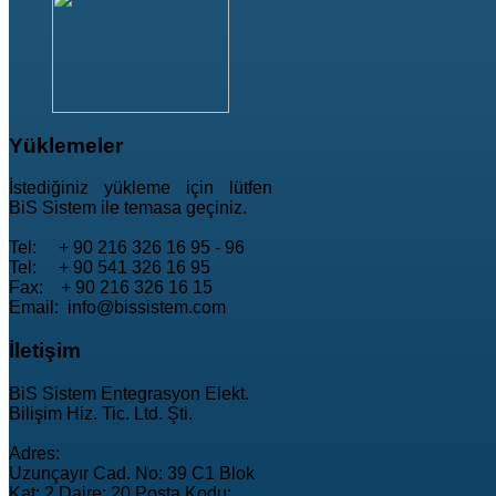
Yüklemeler
İstediğiniz yükleme için lütfen
BiS Sistem ile temasa geçiniz.
Tel: + 90 216 326 16 95 - 96
Tel: + 90 541 326 16 95
Fax: + 90 216 326 16 15
Email: info@bissistem.com
İletişim
BiS Sistem Entegrasyon Elekt.
Bilişim Hiz. Tic. Ltd. Şti.
Adres:
Uzunçayır Cad. No: 39 C1 Blok
Kat: 2 Daire: 20 Posta Kodu: