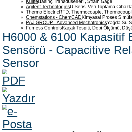
Kulite
Basınç Transdüserleri , Strain Gage
Agilent Technologies
U Serisi Veri Toplama Cihazla
Thermo Electric
RTD, Thermocouple, Thermocouple 
Chemstations - ChemCAD
Kimyasal Proses Simüla
PAJ GROUP - Advanced Mechatronics
Yağda Su S
Furness Controls
Kaçak Tespiti, Debi Ölçümü, Düş
H6000 & 6100 Kapasitif 
Sensörü - Capacitive Rel
Sensor