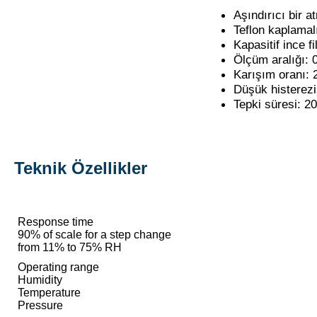
Aşındırıcı bir a
Teflon kaplamal
Kapasitif ince f
Ölçüm aralığı: 
Karışım oranı: 
Düşük histerez
Tepki süresi: 2
Teknik Özellikler
Response time
90% of scale for a step change
from 11% to 75% RH
Operating range
Humidity
Temperature
Pressure