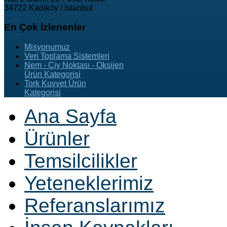
34722 Kadıköy / İstanbul
En
Çok İzlenenler
Misyonumuz
Veri Toplama Sistemleri
Nem - Çiy Noktası - Oksijen
Ürün Kategorisi
Tork Kuvvet Ürün
Kategorisi
Ana Sayfa
Ürünler
Temsilcilikler
Yeteneklerimiz
Referanslarımız