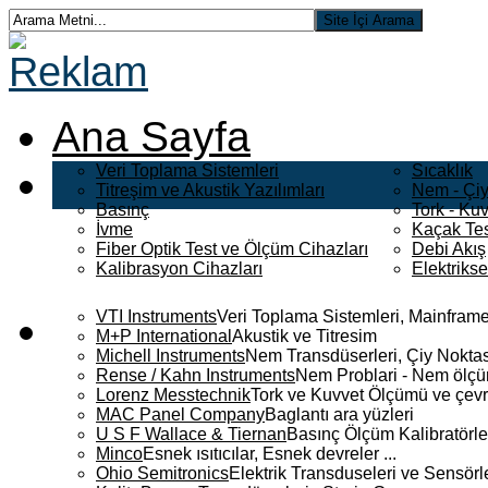
Ana Sayfa
Veri Toplama Sistemleri
Sıcaklık
Titreşim ve Akustik Yazılımları
Nem - Çiy
Basınç
Tork - Kuv
İvme
Kaçak Tes
Fiber Optik Test ve Ölçüm Cihazları
Debi Akış
Kalibrasyon Cihazları
Elektriks
VTI Instruments
Veri Toplama Sistemleri, Mainframe
M+P International
Akustik ve Titresim
Michell Instruments
Nem Transdüserleri, Çiy Noktası
Rense / Kahn Instruments
Nem Problari - Nem ölçüm
Lorenz Messtechnik
Tork ve Kuvvet Ölçümü ve çevr
MAC Panel Company
Baglantı ara yüzleri
U S F Wallace & Tiernan
Basınç Ölçüm Kalibratörle
Minco
Esnek ısıtıcılar, Esnek devreler ...
Ohio Semitronics
Elektrik Transduseleri ve Sensörler