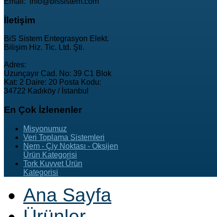
Email: info@bissistem.com
İletişim
BiS Sistem Entegrasyon Elekt.
Bilişim Hiz. Tic. Ltd. Şti.
Adres:
Uzunçayır Cad. No: 39 C1 Blok
Kat: 2 Daire: 20 Posta Kodu:
34722 Kadıköy / İstanbul
En
Çok İzlenenler
Misyonumuz
Veri Toplama Sistemleri
Nem - Çiy Noktası - Oksijen
Ürün Kategorisi
Tork Kuvvet Ürün
Kategorisi
Ana Sayfa
Ürünler