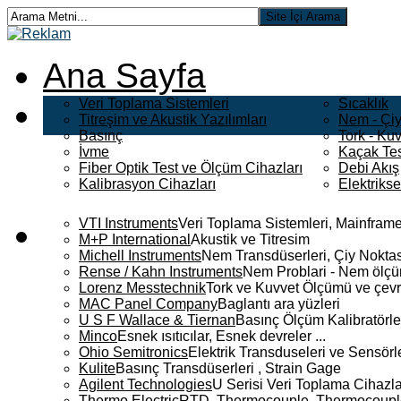
Ana Sayfa
Veri Toplama Sistemleri
Sıcaklık
Titreşim ve Akustik Yazılımları
Nem - Çiy
Basınç
Tork - Kuv
İvme
Kaçak Tes
Fiber Optik Test ve Ölçüm Cihazları
Debi Akış
Kalibrasyon Cihazları
Elektriks
VTI Instruments
Veri Toplama Sistemleri, Mainframe
M+P International
Akustik ve Titresim
Michell Instruments
Nem Transdüserleri, Çiy Noktası
Rense / Kahn Instruments
Nem Problari - Nem ölçüm
Lorenz Messtechnik
Tork ve Kuvvet Ölçümü ve çevr
MAC Panel Company
Baglantı ara yüzleri
U S F Wallace & Tiernan
Basınç Ölçüm Kalibratörle
Minco
Esnek ısıtıcılar, Esnek devreler ...
Ohio Semitronics
Elektrik Transduseleri ve Sensörler
Kulite
Basınç Transdüserleri , Strain Gage
Agilent Technologies
U Serisi Veri Toplama Cihazla
Thermo Electric
RTD, Thermocouple, Thermocouple 