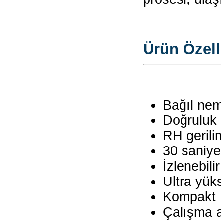
Ürün Özelli
Bağıl nem
Doğruluk
RH gerili
30 saniye, 
İzlenebili
Ultra yük
Kompakt 
Çalışma a