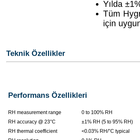
Yılda ±1%
Tüm Hygro
için uygu
Teknik Özellikler
Performans Özellikleri
RH measurement range
0 to 100% RH
RH accuracy @ 23°C
±1% RH (5 to 95% RH)
RH thermal coefficient
<0.03% RH/°C typical