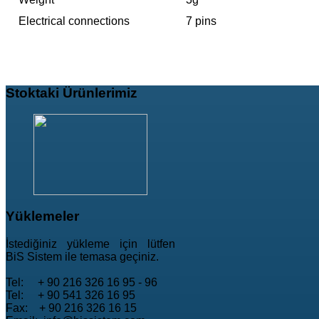
Electrical connections
7 pins
Stoktaki
Ürünlerimiz
Yüklemeler
İstediğiniz yükleme için lütfen
BiS Sistem ile temasa geçiniz.
Tel: + 90 216 326 16 95 - 96
Tel: + 90 541 326 16 95
Fax: + 90 216 326 16 15