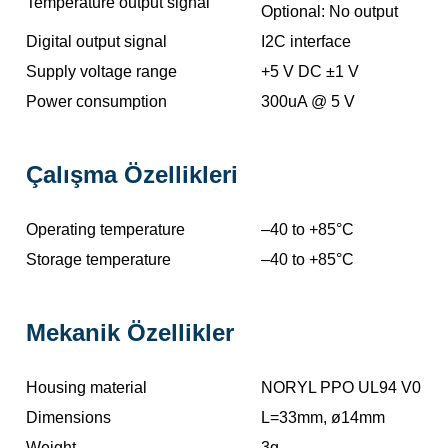
Temperature output signal
Optional: No output
Digital output signal
I2C interface
Supply voltage range
+5 V DC ±1 V
Power consumption
300uA @ 5 V
Çalışma Özellikleri
Operating temperature
–40 to +85°C
Storage temperature
–40 to +85°C
Mekanik Özellikler
Housing material
NORYL PPO UL94 V0
Dimensions
L=33mm, ø14mm
Weight
3g