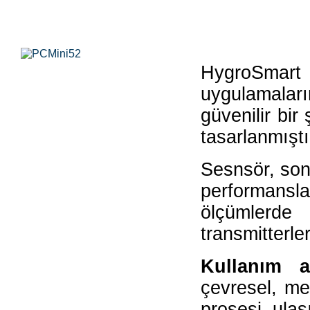
HygroSmart
uygulamalar
güvenilir bir
tasarlanmıştı
Sesnsör, son
performansla
ölçümlerde 
transmitterle
Kullanım a
çevresel, met
prosesi, ulaş