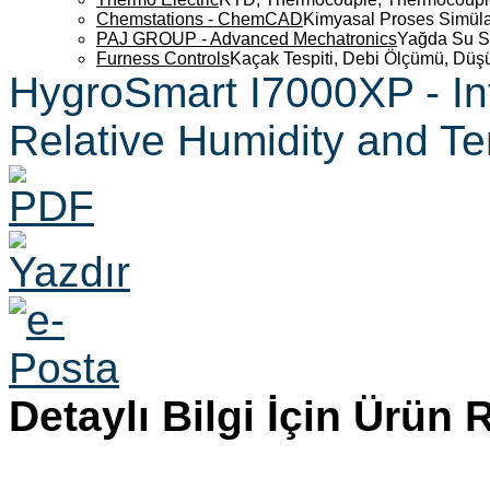
Chemstations - ChemCAD
Kimyasal Proses Simüla
PAJ GROUP - Advanced Mechatronics
Yağda Su S
Furness Controls
Kaçak Tespiti, Debi Ölçümü, Düş
HygroSmart I7000XP - In
Relative Humidity and T
Detaylı Bilgi İçin Ürün 