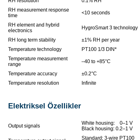
RH resolution
0.1% RH
RH measurement response
<10 seconds
time
RH element and hybrid
HygroSmart 3 technology
electronics
RH long term stability
±1% RH per year
Temperature technology
PT100 1/3 DIN*
Temperature measurement
–40 to +85°C
range
Temperature accuracy
±0.2°C
Temperature resolution
Infinite
Elektriksel Özellikler
White housing: 0–1 V
Output signals
Black housing: 0.2–1 V
Standard: 3-wire PT100