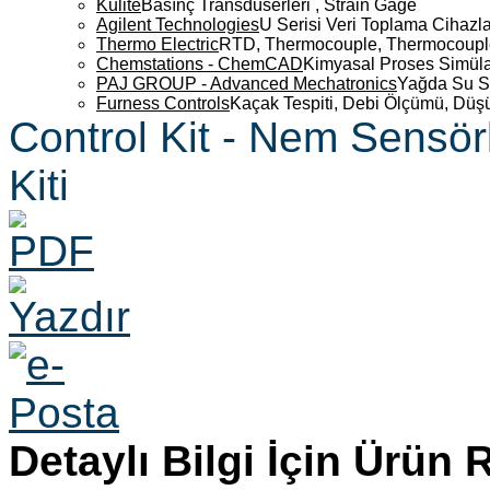
Kulite
Basınç Transdüserleri , Strain Gage
Agilent Technologies
U Serisi Veri Toplama Cihazla
Thermo Electric
RTD, Thermocouple, Thermocouple 
Chemstations - ChemCAD
Kimyasal Proses Simüla
PAJ GROUP - Advanced Mechatronics
Yağda Su S
Furness Controls
Kaçak Tespiti, Debi Ölçümü, Düş
Control Kit - Nem Sensör
Kiti
Detaylı Bilgi İçin Ürün