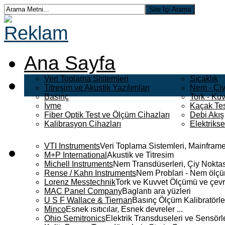
Ana Sayfa
Veri Toplama Sistemleri
Sıcaklık
Titreşim ve Akustik Yazılımları
Nem - Çiy
Basınç
Tork - Kuv
İvme
Kaçak Tes
Fiber Optik Test ve Ölçüm Cihazları
Debi Akış
Kalibrasyon Cihazları
Elektriks
VTI Instruments
Veri Toplama Sistemleri, Mainframe
M+P International
Akustik ve Titresim
Michell Instruments
Nem Transdüserleri, Çiy Noktası
Rense / Kahn Instruments
Nem Problari - Nem ölçüm
Lorenz Messtechnik
Tork ve Kuvvet Ölçümü ve çevr
MAC Panel Company
Baglantı ara yüzleri
U S F Wallace & Tiernan
Basınç Ölçüm Kalibratörle
Minco
Esnek ısıtıcılar, Esnek devreler ...
Ohio Semitronics
Elektrik Transduseleri ve Sensörler