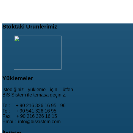
Stoktaki
Ürünlerimiz
Yüklemeler
İstediğiniz yükleme için lütfen
BiS Sistem ile temasa geçiniz.
Tel: + 90 216 326 16 95 - 96
Tel: + 90 541 326 16 95
Fax: + 90 216 326 16 15
Email: info@bissistem.com