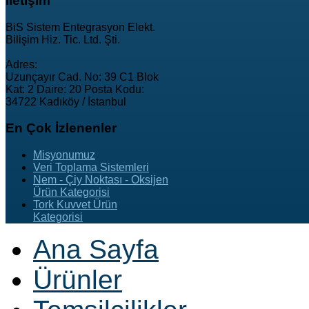
İletişim
BiS Sistem Entegrasyon Elekt.
Bilişim Hiz. Tic. Ltd. Şti.
Adres:
Uzunçayır Cad. No: 39 C1 Blok
Kat: 2 Daire: 20 Posta Kodu:
34722 Kadıköy / İstanbul
En
Çok İzlenenler
Misyonumuz
Veri Toplama Sistemleri
Nem - Çiy Noktası - Oksijen
Ürün Kategorisi
Tork Kuvvet Ürün
Kategorisi
Ana Sayfa
Ürünler