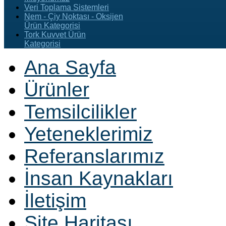
Veri Toplama Sistemleri
Nem - Çiy Noktası - Oksijen
Ürün Kategorisi
Tork Kuvvet Ürün
Kategorisi
Ana Sayfa
Ürünler
Temsilcilikler
Yeteneklerimiz
Referanslarımız
İnsan Kaynakları
İletişim
Site Haritası