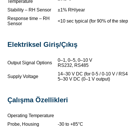
Temperature
Stability – RH Sensor
±1% RH/year
Response time – RH
<10 sec typical (for 90% of the ste
Sensor
Elektriksel Giriş/Çıkış
0–1, 0–5, 0–10 V
Output Signal Options
RS232, RS485
14–30 V DC (for 0-5 / 0-10 V / RS
Supply Voltage
5–30 V DC (0–1 V output)
Çalışma Özellikleri
Operating Temperature
Probe, Housing
-30 to +85°C