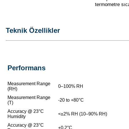
termometre sıca
Teknik Özellikler
Performans
Measurement Range
0–100% RH
(RH)
Measurement Range
-20 to +80°C
(T)
Accuracy @ 23°C
<±2% RH (10–90% RH)
Humidity
Accuracy @ 23°C
±0.2°C