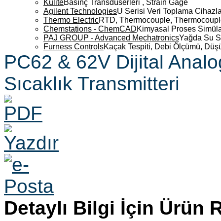
Kulite
Basınç Transdüserleri , Strain Gage
Agilent Technologies
U Serisi Veri Toplama Cihazla
Thermo Electric
RTD, Thermocouple, Thermocouple 
Chemstations - ChemCAD
Kimyasal Proses Simüla
PAJ GROUP - Advanced Mechatronics
Yağda Su S
Furness Controls
Kaçak Tespiti, Debi Ölçümü, Düş
PC62 & 62V Dijital Anal
Sıcaklık Transmitteri
Detaylı Bilgi İçin Ürün