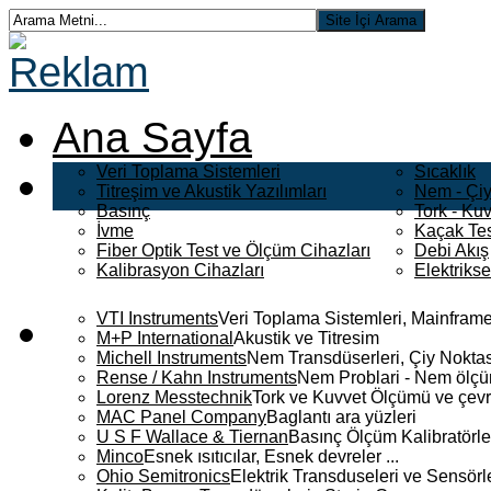
Ana Sayfa
Veri Toplama Sistemleri
Sıcaklık
Titreşim ve Akustik Yazılımları
Nem - Çiy
Basınç
Tork - Kuv
İvme
Kaçak Tes
Fiber Optik Test ve Ölçüm Cihazları
Debi Akış
Kalibrasyon Cihazları
Elektriks
VTI Instruments
Veri Toplama Sistemleri, Mainframe
M+P International
Akustik ve Titresim
Michell Instruments
Nem Transdüserleri, Çiy Noktası
Rense / Kahn Instruments
Nem Problari - Nem ölçüm
Lorenz Messtechnik
Tork ve Kuvvet Ölçümü ve çevr
MAC Panel Company
Baglantı ara yüzleri
U S F Wallace & Tiernan
Basınç Ölçüm Kalibratörle
Minco
Esnek ısıtıcılar, Esnek devreler ...
Ohio Semitronics
Elektrik Transduseleri ve Sensörler