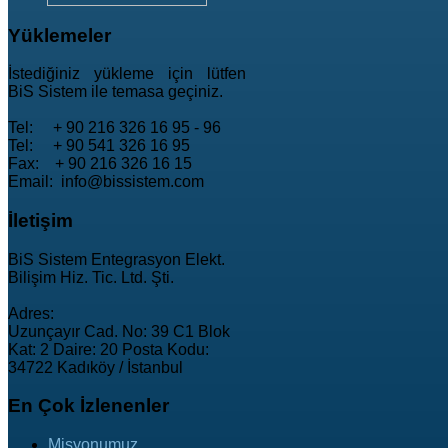
Yüklemeler
İstediğiniz yükleme için lütfen
BiS Sistem ile temasa geçiniz.
Tel: + 90 216 326 16 95 - 96
Tel: + 90 541 326 16 95
Fax: + 90 216 326 16 15
Email: info@bissistem.com
İletişim
BiS Sistem Entegrasyon Elekt.
Bilişim Hiz. Tic. Ltd. Şti.
Adres:
Uzunçayır Cad. No: 39 C1 Blok
Kat: 2 Daire: 20 Posta Kodu:
34722 Kadıköy / İstanbul
En
Çok İzlenenler
Misyonumuz