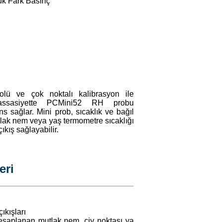
ük Fark Basınç
rolü ve çok noktalı kalibrasyon ile
assasiyette PCMini52 RH probu
 sağlar. Mini prob, sıcaklık ve bağıl
tlak nem veya yaş termometre sıcaklığı
çıkış sağlayabilir.
eri
ıkışları
saplanan mutlak nem, çiy noktası ya