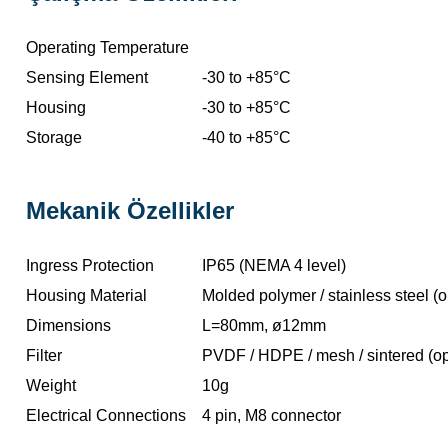
Operating Temperature
Sensing Element
-30 to +85°C
Housing
-30 to +85°C
Storage
-40 to +85°C
Mekanik Özellikler
Ingress Protection
IP65 (NEMA 4 level)
Housing Material
Molded polymer / stainless steel (o
Dimensions
L=80mm, ø12mm
Filter
PVDF / HDPE / mesh / sintered (op
Weight
10g
Electrical Connections
4 pin, M8 connector