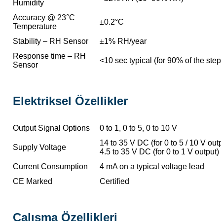
Humidity
Accuracy @ 23°C
±0.2°C
Temperature
Stability – RH Sensor
±1% RH/year
Response time – RH
<10 sec typical (for 90% of the ste
Sensor
Elektriksel Özellikler
Output Signal Options
0 to 1, 0 to 5, 0 to 10 V
14 to 35 V DC (for 0 to 5 / 10 V out
Supply Voltage
4.5 to 35 V DC (for 0 to 1 V output)
Current Consumption
4 mA on a typical voltage lead
CE Marked
Certified
Çalışma Özellikleri