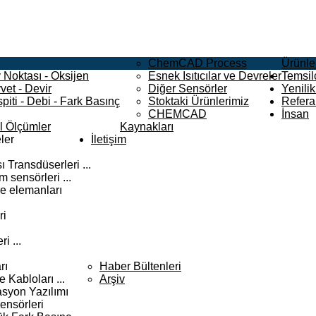
ChemCAD Process
Ürünle
 Noktası - Oksijen
Esnek Isıtıcılar ve Devreler
Temsilc
vet - Devir
Diğer Sensörler
Yenilik
piti - Debi - Fark Basınç
Stoktaki Ürünlerimiz
Refera
CHEMCAD
İnsan
el Ölçümler
Kaynakları
ler
İletişim
 Transdüserleri ...
 sensörleri ...
e elemanları
ri
i ...
rı
Haber Bültenleri
Kabloları ...
Arşiv
syon Yazılımı
ensörleri