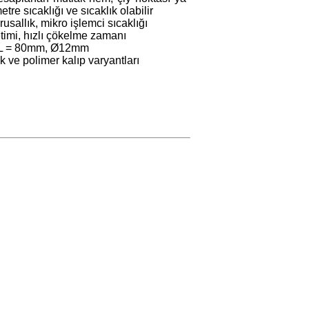
tre sıcaklığı ve sıcaklık olabilir
allık, mikro işlemci sıcaklığı
timi, hızlı çökelme zamanı
 L = 80mm, Ø12mm
 ve polimer kalıp varyantları