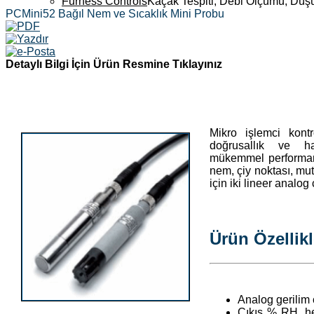
Furness Controls
Kaçak Tespiti, Debi Ölçümü, Düş
PCMini52 Bağıl Nem ve Sıcaklık Mini Probu
Detaylı Bilgi İçin Ürün Resmine Tıklayınız
Mikro işlemci kont
doğrusallık ve h
mükemmel performans
nem, çiy noktası, mu
için iki lineer analog 
Ürün Özellikl
Analog gerilim ç
Çıkış % RH, he