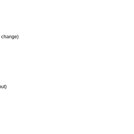
p change)
put)