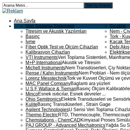
Ana Sayfa
Veri Toplama Sistemleri
Sıcaklık
Titreşim ve Akustik Yazılımları
Nem - Çiy
Basınç
Tork - Kuv
İvme
Kaçak Tes
Fiber Optik Test ve Ölçüm Cihazları
Debi Akış
Kalibrasyon Cihazları
Elektriks
VTI Instruments
Veri Toplama Sistemleri, Mainframe
M+P International
Akustik ve Titresim
Michell Instruments
Nem Transdüserleri, Çiy Noktası
Rense / Kahn Instruments
Nem Problari - Nem ölçüm
Lorenz Messtechnik
Tork ve Kuvvet Ölçümü ve çevr
MAC Panel Company
Baglantı ara yüzleri
U S F Wallace & Tiernan
Basınç Ölçüm Kalibratörle
Minco
Esnek ısıtıcılar, Esnek devreler ...
Ohio Semitronics
Elektrik Transduseleri ve Sensörler
Kulite
Basınç Transdüserleri , Strain Gage
Agilent Technologies
U Serisi Veri Toplama Cihazla
Thermo Electric
RTD, Thermocouple, Thermocouple 
Chemstations - ChemCAD
Kimyasal Proses Simüla
PAJ GROUP - Advanced Mechatronics
Yağda Su S