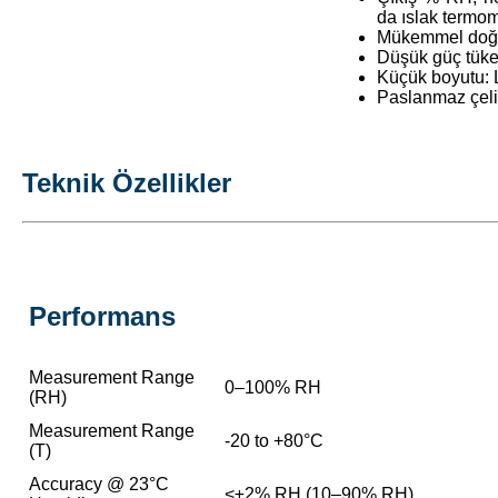
da ıslak termome
Mükemmel doğrus
Düşük güç tüke
Küçük boyutu:
Paslanmaz çelik
Teknik Özellikler
Performans
Measurement Range
0–100% RH
(RH)
Measurement Range
-20 to +80°C
(T)
Accuracy @ 23°C
<±2% RH (10–90% RH)