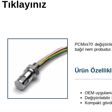
Tıklayınız
PCMini70 değiştiri
bağıl nem probudur.
Ürün Özellikl
OEM uygulamala
Değiştirilebil
Kompakt gövd