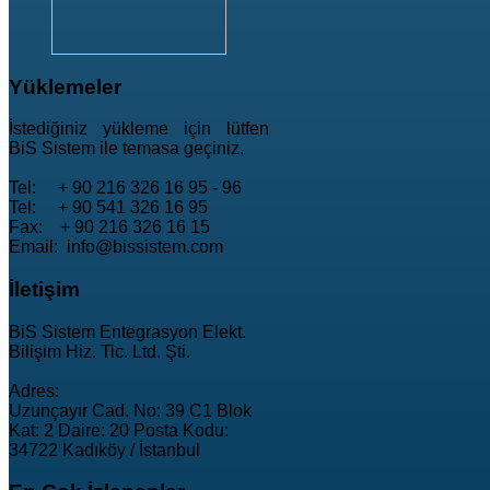
Yüklemeler
İstediğiniz yükleme için lütfen
BiS Sistem ile temasa geçiniz.
Tel: + 90 216 326 16 95 - 96
Tel: + 90 541 326 16 95
Fax: + 90 216 326 16 15
Email: info@bissistem.com
İletişim
BiS Sistem Entegrasyon Elekt.
Bilişim Hiz. Tic. Ltd. Şti.
Adres:
Uzunçayır Cad. No: 39 C1 Blok
Kat: 2 Daire: 20 Posta Kodu:
34722 Kadıköy / İstanbul