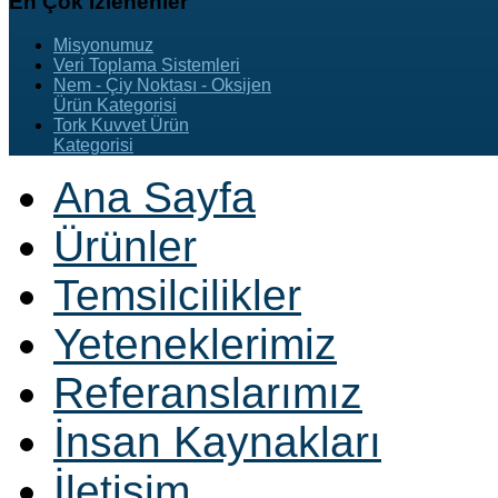
En
Çok İzlenenler
Misyonumuz
Veri Toplama Sistemleri
Nem - Çiy Noktası - Oksijen
Ürün Kategorisi
Tork Kuvvet Ürün
Kategorisi
Ana Sayfa
Ürünler
Temsilcilikler
Yeteneklerimiz
Referanslarımız
İnsan Kaynakları
İletişim