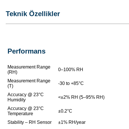
Teknik Özellikler
Performans
Measurement Range
0–100% RH
(RH)
Measurement Range
-30 to +85°C
(T)
Accuracy @ 23°C
<±2% RH (5–95% RH)
Humidity
Accuracy @ 23°C
±0.2°C
Temperature
Stability – RH Sensor
±1% RH/year