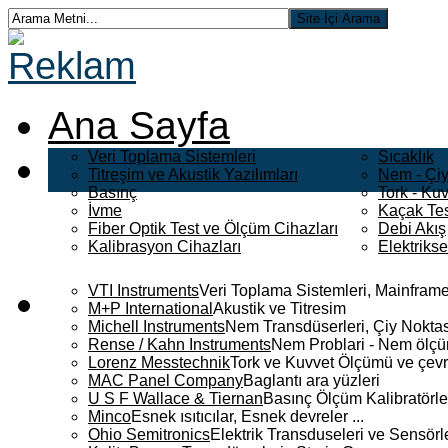
Ana Sayfa
Veri Toplama Sistemleri
Sıcaklık
Titreşim ve Akustik Yazılımları
Nem - Çiy
Basınç
Tork - Kuv
İvme
Kaçak Tes
Fiber Optik Test ve Ölçüm Cihazları
Debi Akış
Kalibrasyon Cihazları
Elektriks
VTI Instruments
Veri Toplama Sistemleri, Mainframe
M+P International
Akustik ve Titresim
Michell Instruments
Nem Transdüserleri, Çiy Noktası
Rense / Kahn Instruments
Nem Problari - Nem ölçüm
Lorenz Messtechnik
Tork ve Kuvvet Ölçümü ve çevr
MAC Panel Company
Baglantı ara yüzleri
U S F Wallace & Tiernan
Basınç Ölçüm Kalibratörle
Minco
Esnek ısıtıcılar, Esnek devreler ...
Ohio Semitronics
Elektrik Transduseleri ve Sensörler