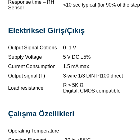
Response time – RH
<10 sec typical (for 90% of the ste
Sensor
Elektriksel Giriş/Çıkış
Output Signal Options
0–1 V
Supply Voltage
5 V DC ±5%
Current Consumption
1.5 mA max
Output signal (T)
3-wire 1/3 DIN Pt100 direct
R > 5K Ω
Load resistance
Digital: CMOS compatible
Çalışma Özellikleri
Operating Temperature