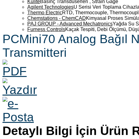
Kulite
Basınç Transdüserleri , Strain Gage
Agilent Technologies
U Serisi Veri Toplama Cihazla
Thermo Electric
RTD, Thermocouple, Thermocouple 
Chemstations - ChemCAD
Kimyasal Proses Simüla
PAJ GROUP - Advanced Mechatronics
Yağda Su S
Furness Controls
Kaçak Tespiti, Debi Ölçümü, Düş
PCMini70 Analog Bağıl N
Transmitteri
Detaylı Bilgi İçin Ürün