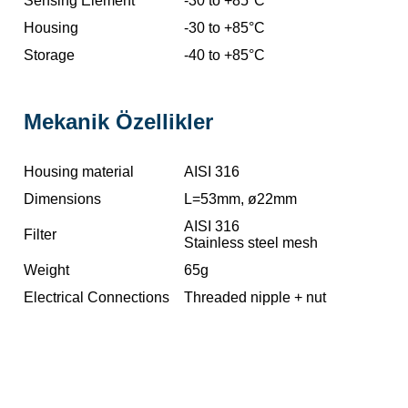
Sensing Element
-30 to +85°C
Housing
-30 to +85°C
Storage
-40 to +85°C
Mekanik Özellikler
Housing material
AISI 316
Dimensions
L=53mm, ø22mm
AISI 316
Filter
Stainless steel mesh
Weight
65g
Electrical Connections
Threaded nipple + nut