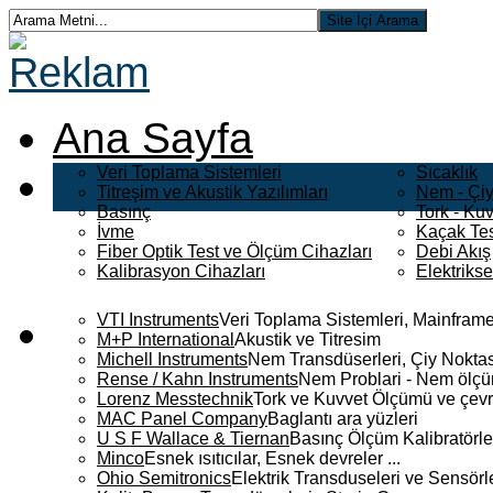
Ana Sayfa
Veri Toplama Sistemleri
Sıcaklık
Titreşim ve Akustik Yazılımları
Nem - Çiy
Basınç
Tork - Kuv
İvme
Kaçak Tes
Fiber Optik Test ve Ölçüm Cihazları
Debi Akış
Kalibrasyon Cihazları
Elektriks
VTI Instruments
Veri Toplama Sistemleri, Mainframe
M+P International
Akustik ve Titresim
Michell Instruments
Nem Transdüserleri, Çiy Noktası
Rense / Kahn Instruments
Nem Problari - Nem ölçüm
Lorenz Messtechnik
Tork ve Kuvvet Ölçümü ve çevr
MAC Panel Company
Baglantı ara yüzleri
U S F Wallace & Tiernan
Basınç Ölçüm Kalibratörle
Minco
Esnek ısıtıcılar, Esnek devreler ...
Ohio Semitronics
Elektrik Transduseleri ve Sensörler