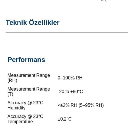
Teknik Özellikler
Performans
Measurement Range
0–100% RH
(RH)
Measurement Range
-20 to +80°C
(T)
Accuracy @ 23°C
<±2% RH (5–95% RH)
Humidity
Accuracy @ 23°C
±0.2°C
Temperature