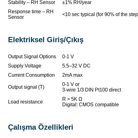
Stability – RH Sensor
±1% RH/year
Response time – RH
<10 sec typical (for 90% of the ste
Sensor
Elektriksel Giriş/Çıkış
Output Signal Options
0-1 V
Supply Voltage
5.5–32 V DC
Current Consumption
2mA max
0-1 V or
Output signal (T)
3-wire 1/3 DIN Pt100 direct
R > 5K Ω
Load resistance
Digital: CMOS compatible
Çalışma Özellikleri