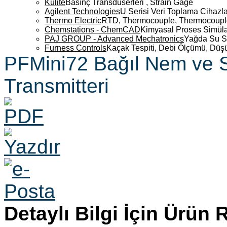
Kulite
Basınç Transdüserleri , Strain Gage
Agilent Technologies
U Serisi Veri Toplama Cihazla
Thermo Electric
RTD, Thermocouple, Thermocouple 
Chemstations - ChemCAD
Kimyasal Proses Simüla
PAJ GROUP - Advanced Mechatronics
Yağda Su S
Furness Controls
Kaçak Tespiti, Debi Ölçümü, Düş
PFMini72 Bağıl Nem ve S
Transmitteri
Detaylı Bilgi İçin Ürün