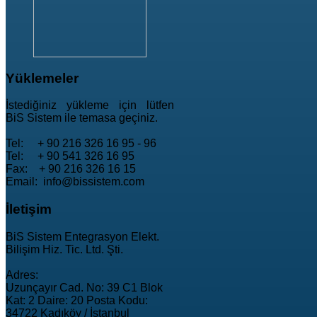
Yüklemeler
İstediğiniz yükleme için lütfen
BiS Sistem ile temasa geçiniz.
Tel: + 90 216 326 16 95 - 96
Tel: + 90 541 326 16 95
Fax: + 90 216 326 16 15
Email: info@bissistem.com
İletişim
BiS Sistem Entegrasyon Elekt.
Bilişim Hiz. Tic. Ltd. Şti.
Adres:
Uzunçayır Cad. No: 39 C1 Blok
Kat: 2 Daire: 20 Posta Kodu:
34722 Kadıköy / İstanbul