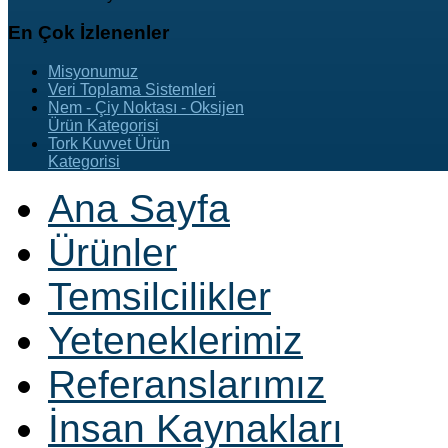
En
Çok İzlenenler
Misyonumuz
Veri Toplama Sistemleri
Nem - Çiy Noktası - Oksijen
Ürün Kategorisi
Tork Kuvvet Ürün
Kategorisi
Ana Sayfa
Ürünler
Temsilcilikler
Yeteneklerimiz
Referanslarımız
İnsan Kaynakları