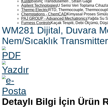
Kulite
Basınç Transdüserleri , Strain Gage
Agilent Technologies
U Serisi Veri Toplama Cihazla
Thermo Electric
RTD, Thermocouple, Thermocouple 
Chemstations - ChemCAD
Kimyasal Proses Simüla
PAJ GROUP - Advanced Mechatronics
Yağda Su S
Furness Controls
Kaçak Tespiti, Debi Ölçümü, Düş
WM281 Dijital, Duvara M
Nem/Sıcaklık Transmitter
Detaylı Bilgi İçin Ürün