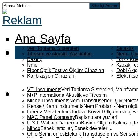
Ana Sayfa
Veri Toplama Sistemleri
Sıcaklık
Titreşim ve Akustik Yazılımları
Nem - Çiy
Basınç
Tork - Kuv
İvme
Kaçak Tes
Fiber Optik Test ve Ölçüm Cihazları
Debi Akış
Kalibrasyon Cihazları
Elektriks
VTI Instruments
Veri Toplama Sistemleri, Mainframe
M+P International
Akustik ve Titresim
Michell Instruments
Nem Transdüserleri, Çiy Noktası
Rense / Kahn Instruments
Nem Problari - Nem ölçüm
Lorenz Messtechnik
Tork ve Kuvvet Ölçümü ve çevr
MAC Panel Company
Baglantı ara yüzleri
U S F Wallace & Tiernan
Basınç Ölçüm Kalibratörle
Minco
Esnek ısıtıcılar, Esnek devreler ...
Ohio Semitronics
Elektrik Transduseleri ve Sensörler