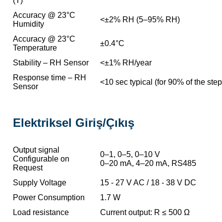
(T)
Accuracy @ 23°C
<±2% RH (5–95% RH)
Humidity
Accuracy @ 23°C
±0.4°C
Temperature
Stability – RH Sensor
<±1% RH/year
Response time – RH
<10 sec typical (for 90% of the ste
Sensor
Elektriksel Giriş/Çıkış
Output signal
0–1, 0–5, 0–10 V
Configurable on
0–20 mA, 4–20 mA, RS485
Request
Supply Voltage
15 - 27 V AC / 18 - 38 V DC
Power Consumption
1.7 W
Load resistance
Current output: R ≤ 500 Ω