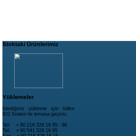
Stoktaki
Ürünlerimiz
Yüklemeler
İstediğiniz yükleme için lütfen
BiS Sistem ile temasa geçiniz.
Tel: + 90 216 326 16 95 - 96
Tel: + 90 541 326 16 95
Fax: + 90 216 326 16 15