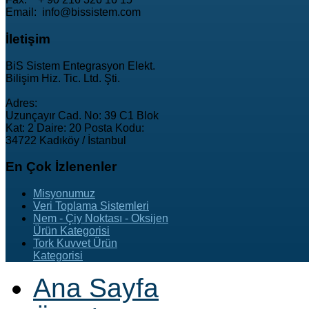
Email: info@bissistem.com
İletişim
BiS Sistem Entegrasyon Elekt.
Bilişim Hiz. Tic. Ltd. Şti.
Adres:
Uzunçayır Cad. No: 39 C1 Blok
Kat: 2 Daire: 20 Posta Kodu:
34722 Kadıköy / İstanbul
En
Çok İzlenenler
Misyonumuz
Veri Toplama Sistemleri
Nem - Çiy Noktası - Oksijen
Ürün Kategorisi
Tork Kuvvet Ürün
Kategorisi
Ana Sayfa