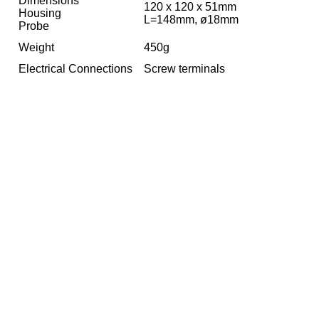
Dimensions
120 x 120 x 51mm
Housing
L=148mm, ø18mm
Probe
Weight
450g
Electrical Connections
Screw terminals