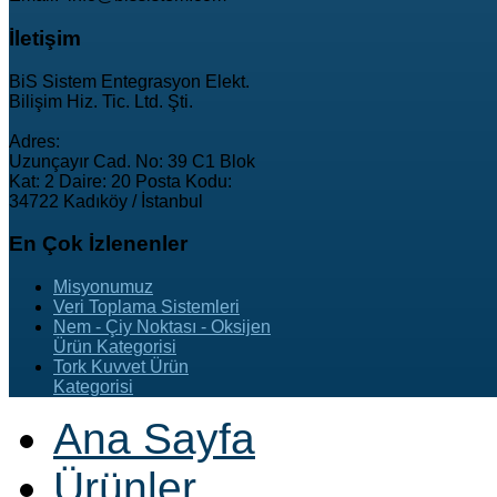
İletişim
BiS Sistem Entegrasyon Elekt.
Bilişim Hiz. Tic. Ltd. Şti.
Adres:
Uzunçayır Cad. No: 39 C1 Blok
Kat: 2 Daire: 20 Posta Kodu:
34722 Kadıköy / İstanbul
En
Çok İzlenenler
Misyonumuz
Veri Toplama Sistemleri
Nem - Çiy Noktası - Oksijen
Ürün Kategorisi
Tork Kuvvet Ürün
Kategorisi
Ana Sayfa
Ürünler