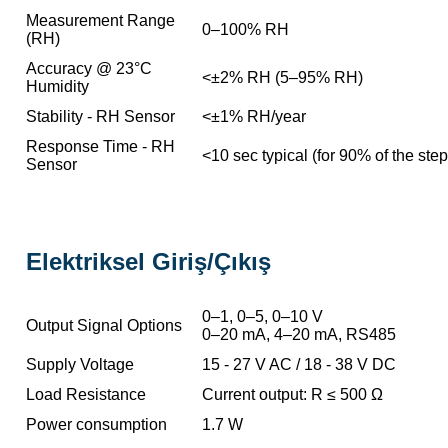
Measurement Range
0–100% RH
(RH)
Accuracy @ 23°C
<±2% RH (5–95% RH)
Humidity
Stability - RH Sensor
<±1% RH/year
Response Time - RH
<10 sec typical (for 90% of the ste
Sensor
Elektriksel Giriş/Çıkış
0–1, 0–5, 0–10 V
Output Signal Options
0–20 mA, 4–20 mA, RS485
Supply Voltage
15 - 27 V AC / 18 - 38 V DC
Load Resistance
Current output: R ≤ 500 Ω
Power consumption
1.7 W