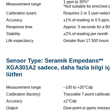
1 ppm to 30%*
Measurement range
*Not suitable for enriched
Calibration (user)
Requires 2 or 3 user-selec
Accuracy
±1% of reading or 0.5 ppm,
Response time
Approx. 5 seconds for a 90
Stability
±2% of reading per month
Life expectancy
Greater than 17,500 hours
Sensor Type: Seramik Empedans**
XGA301A2 sadece, daha fazla bilgi iç
lütfen
Measurement range
–100 to +20°Cdp
Calibration (factory)
Traceable 7-point calibratio
Accuracy
±2°Cdp
Output
Dew-point or ppmv moistur