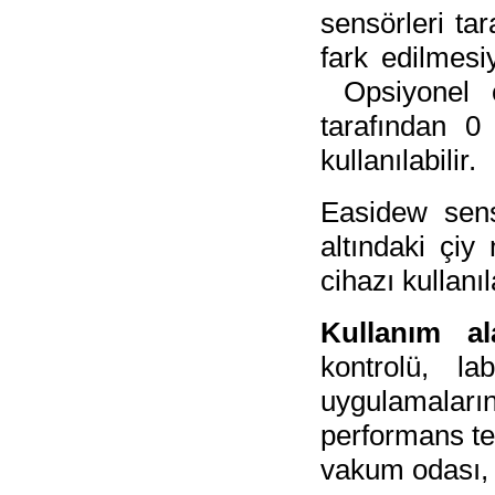
sensörleri tar
fark edilmesi
Opsiyonel o
tarafından 0
kullanılabilir.
Easidew sensö
altındaki çi
cihazı kullanıla
Kullanım al
kontrolü, la
uygulamala
performans tes
vakum odası, g