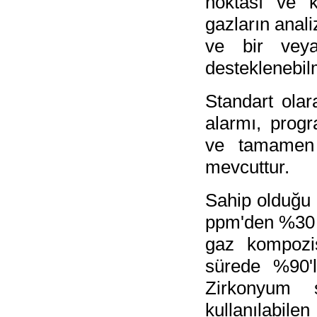
noktası ve k
gazların anali
ve bir veya
desteklenebil
Standart olar
alarmı, progr
ve tamamen 
mevcuttur.
Sahip olduğu 
ppm'den %30 o
gaz kompozi
sürede %90'lı
Zirkonyum se
kullanılabilen