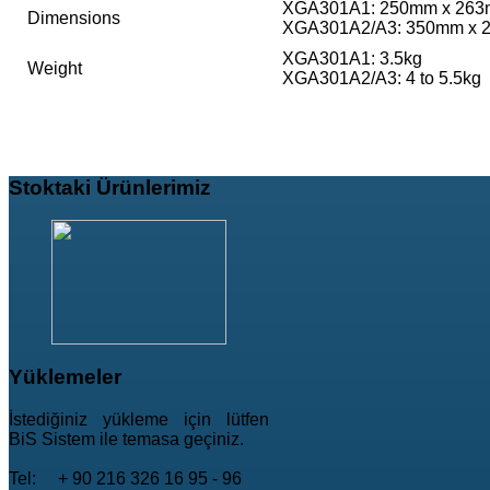
XGA301A1: 250mm x 263
Dimensions
XGA301A2/A3: 350mm x 
XGA301A1: 3.5kg
Weight
XGA301A2/A3: 4 to 5.5kg
Stoktaki
Ürünlerimiz
Yüklemeler
İstediğiniz yükleme için lütfen
BiS Sistem ile temasa geçiniz.
Tel: + 90 216 326 16 95 - 96