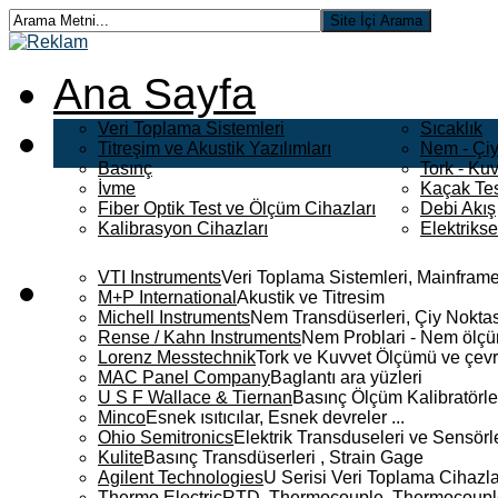
Ana Sayfa
Veri Toplama Sistemleri
Sıcaklık
Titreşim ve Akustik Yazılımları
Nem - Çiy
Basınç
Tork - Kuv
İvme
Kaçak Tes
Fiber Optik Test ve Ölçüm Cihazları
Debi Akış
Kalibrasyon Cihazları
Elektriks
VTI Instruments
Veri Toplama Sistemleri, Mainframe
M+P International
Akustik ve Titresim
Michell Instruments
Nem Transdüserleri, Çiy Noktası
Rense / Kahn Instruments
Nem Problari - Nem ölçüm
Lorenz Messtechnik
Tork ve Kuvvet Ölçümü ve çevr
MAC Panel Company
Baglantı ara yüzleri
U S F Wallace & Tiernan
Basınç Ölçüm Kalibratörle
Minco
Esnek ısıtıcılar, Esnek devreler ...
Ohio Semitronics
Elektrik Transduseleri ve Sensörler
Kulite
Basınç Transdüserleri , Strain Gage
Agilent Technologies
U Serisi Veri Toplama Cihazla
Thermo Electric
RTD, Thermocouple, Thermocouple 