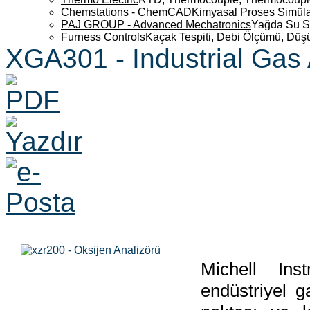
Chemstations - ChemCAD
Kimyasal Proses Simüla
PAJ GROUP - Advanced Mechatronics
Yağda Su S
Furness Controls
Kaçak Tespiti, Debi Ölçümü, Düş
XGA301 - Industrial Gas
Michell Ins
endüstriyel g