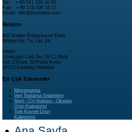
Tel: + 90 541 326 16 95
Fax: + 90 216 326 16 15
Email: info@bissistem.com
İletişim
BiS Sistem Entegrasyon Elekt.
Bilişim Hiz. Tic. Ltd. Şti.
Adres:
Uzunçayır Cad. No: 39 C1 Blok
Kat: 2 Daire: 20 Posta Kodu:
34722 Kadıköy / İstanbul
En
Çok İzlenenler
Misyonumuz
Veri Toplama Sistemleri
Nem - Çiy Noktası - Oksijen
Ürün Kategorisi
Tork Kuvvet Ürün
Kategorisi
Ana Sayfa