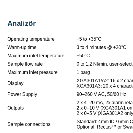
Analizör
Operating temperature
+5 to +35°C
Warm-up time
3 to 4 minutes @ +20°C
Maximum inlet temperature
+50°C
Sample flow rate
0 to 1.2 Nl/min, user-sele
Maximum inlet pressure
1 barg
XGA301A1/A2: 16 x 2 char
Display
XGA301A3: 20 x 4 charact
Power Supply
90–260 V AC, 50/60 Hz
2 x 4–20 mA, 2x alarm re
Outputs
2 x 0–10 V (XGA301A1 onl
2 x 0–5 V (XGA301A2 only
Standard: 4mm ID / 6mm OD 
Sample connections
Optional: Rectus™ or Swage