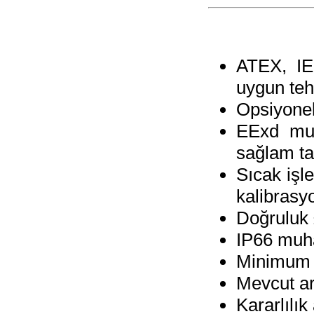
ATEX, IE
uygun tehl
Opsiyone
EExd muh
sağlam t
Sıcak işl
kalibrasy
Doğruluk 
IP66 muha
Minimum b
Mevcut ar
Kararlılık