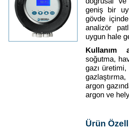
doğrusal ve 
geniş bir u
gövde içinde
analizör pat
uygun hale ge
Kullanım 
soğutma, hava
gazı üretimi,
gazlaştırma, 
argon gazında
argon ve hel
Ürün Özelli