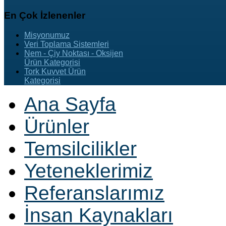
En
Çok İzlenenler
Misyonumuz
Veri Toplama Sistemleri
Nem - Çiy Noktası - Oksijen
Ürün Kategorisi
Tork Kuvvet Ürün
Kategorisi
Ana Sayfa
Ürünler
Temsilcilikler
Yeteneklerimiz
Referanslarımız
İnsan Kaynakları