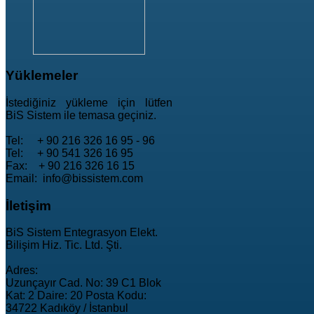
Yüklemeler
İstediğiniz yükleme için lütfen
BiS Sistem ile temasa geçiniz.
Tel: + 90 216 326 16 95 - 96
Tel: + 90 541 326 16 95
Fax: + 90 216 326 16 15
Email: info@bissistem.com
İletişim
BiS Sistem Entegrasyon Elekt.
Bilişim Hiz. Tic. Ltd. Şti.
Adres:
Uzunçayır Cad. No: 39 C1 Blok
Kat: 2 Daire: 20 Posta Kodu:
34722 Kadıköy / İstanbul