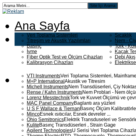
Ana Sayfa
Veri Toplama Sistemleri
Sıcaklık
Titreşim ve Akustik Yazılımları
Nem - Çiy
Basınç
Tork - Kuv
İvme
Kaçak Tes
Fiber Optik Test ve Ölçüm Cihazları
Debi Akış
Kalibrasyon Cihazları
Elektriks
VTI Instruments
Veri Toplama Sistemleri, Mainframe
M+P International
Akustik ve Titresim
Michell Instruments
Nem Transdüserleri, Çiy Noktası
Rense / Kahn Instruments
Nem Problari - Nem ölçüm
Lorenz Messtechnik
Tork ve Kuvvet Ölçümü ve çevr
MAC Panel Company
Baglantı ara yüzleri
U S F Wallace & Tiernan
Basınç Ölçüm Kalibratörle
Minco
Esnek ısıtıcılar, Esnek devreler ...
Ohio Semitronics
Elektrik Transduseleri ve Sensörler
Kulite
Basınç Transdüserleri , Strain Gage
Agilent Technologies
U Serisi Veri Toplama Cihazla
Thermo Electric
RTD, Thermocouple, Thermocouple 