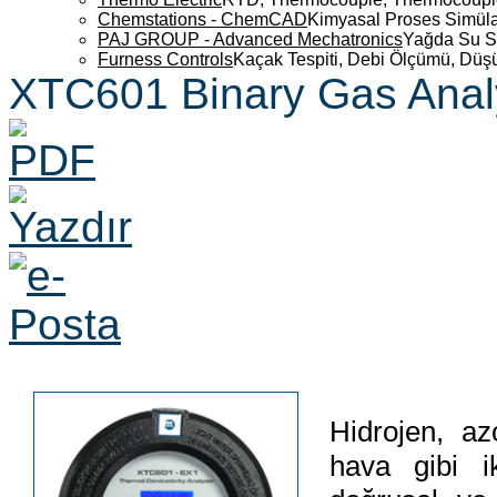
Chemstations - ChemCAD
Kimyasal Proses Simüla
PAJ GROUP - Advanced Mechatronics
Yağda Su S
Furness Controls
Kaçak Tespiti, Debi Ölçümü, Düş
XTC601 Binary Gas Anal
Hidrojen, az
hava gibi i