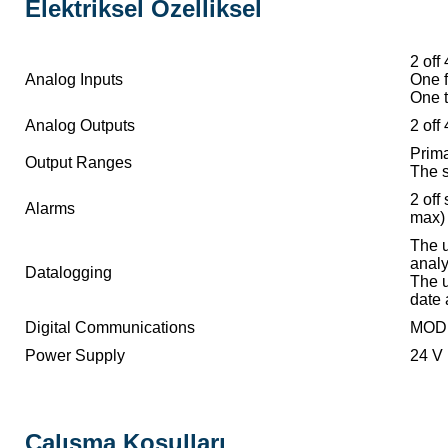
Elektriksel Özelliksel
2 off
Analog Inputs
One f
One t
Analog Outputs
2 off
Prima
Output Ranges
The s
2 off
Alarms
max)
The u
anal
Datalogging
The u
date 
Digital Communications
MODB
Power Supply
24 V
Çalışma Koşulları