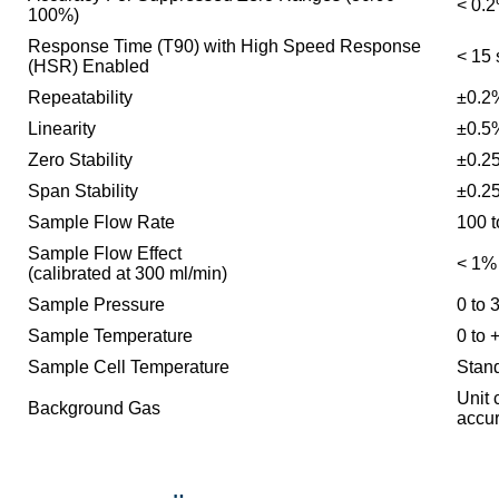
< 0.
100%)
Response Time (T90) with High Speed Response
< 15
(HSR) Enabled
Repeatability
±0.2%
Linearity
±0.5%
Zero Stability
±0.2
Span Stability
±0.2
Sample Flow Rate
100 t
Sample Flow Effect
< 1% 
(calibrated at 300 ml/min)
Sample Pressure
0 to 
Sample Temperature
0 to 
Sample Cell Temperature
Stan
Unit 
Background Gas
accu