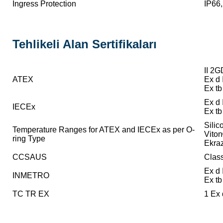
Ingress Protection
IP66
Tehlikeli Alan Sertifikaları
II 2G
ATEX
Ex d
Ex tb
Ex d
IECEx
Ex tb
Silic
Temperature Ranges for ATEX and IECEx as per O-
Viton
ring Type
Ekraz
CCSAUS
Class
Ex d 
INMETRO
Ex tb
TC TR EX
1 Ex 