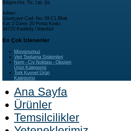
Bilişim Hiz. Tic. Ltd. Şti.
Adres:
Uzunçayır Cad. No: 39 C1 Blok
Kat: 2 Daire: 20 Posta Kodu:
34722 Kadıköy / İstanbul
En
Çok İzlenenler
Misyonumuz
Veri Toplama Sistemleri
Nem - Çiy Noktası - Oksijen
Ürün Kategorisi
Tork Kuvvet Ürün
Kategorisi
Ana Sayfa
Ürünler
Temsilcilikler
Yeteneklerimiz