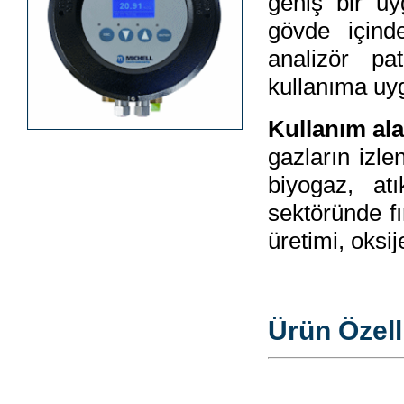
geniş bir u
gövde içinde
analizör pa
kullanıma uyg
Kullanım ala
gazların izle
biyogaz, at
sektöründe fı
üretimi, oksij
Ürün Özelli