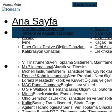
Ana Sayfa
Veri Toplama Sistemleri
Sıcaklık
Titreşim ve Akustik Yazılımları
Nem - Çiy
Basınç
Tork - Kuv
İvme
Kaçak Tes
Fiber Optik Test ve Ölçüm Cihazları
Debi Akış
Kalibrasyon Cihazları
Elektriks
VTI Instruments
Veri Toplama Sistemleri, Mainframe
M+P International
Akustik ve Titresim
Michell Instruments
Nem Transdüserleri, Çiy Noktası
Rense / Kahn Instruments
Nem Problari - Nem ölçüm
Lorenz Messtechnik
Tork ve Kuvvet Ölçümü ve çevr
MAC Panel Company
Baglantı ara yüzleri
U S F Wallace & Tiernan
Basınç Ölçüm Kalibratörle
Minco
Esnek ısıtıcılar, Esnek devreler ...
Ohio Semitronics
Elektrik Transduseleri ve Sensörler
Kulite
Basınç Transdüserleri , Strain Gage
Agilent Technologies
U Serisi Veri Toplama Cihazla
Thermo Electric
RTD, Thermocouple, Thermocouple 