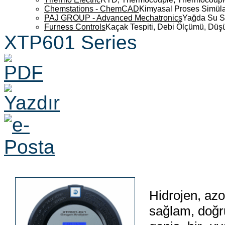
Chemstations - ChemCAD
Kimyasal Proses Simüla
PAJ GROUP - Advanced Mechatronics
Yağda Su S
Furness Controls
Kaçak Tespiti, Debi Ölçümü, Düş
XTP601 Series
Hidrojen, azo
sağlam, doğru