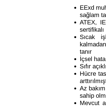
EExd muha
sağlam t
ATEX, IE
sertifikalı
Sıcak iş
kalmadan
tanır
İçsel hata
Sıfır açık
Hücre tas
arttırılmış
Az bakım 
sahip olm
Mevcut a