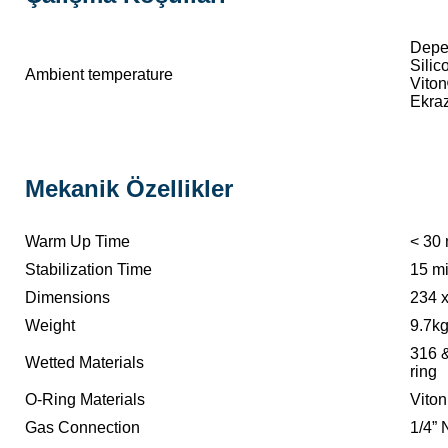
Depen
Silic
Ambient temperature
Vito
Ekra
Mekanik Özellikler
Warm Up Time
< 30 
Stabilization Time
15 m
Dimensions
234 x
Weight
9.7k
316 &
Wetted Materials
ring
O-Ring Materials
Viton
Gas Connection
1/4” 