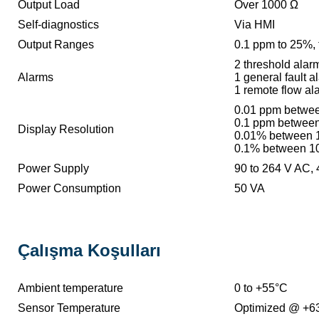
Output Load
Over 1000 Ω
Self-diagnostics
Via HMI
Output Ranges
0.1 ppm to 25%, 
2 threshold alarm
Alarms
1 general fault a
1 remote flow ala
0.01 ppm betwe
0.1 ppm betwee
Display Resolution
0.01% between 
0.1% between 1
Power Supply
90 to 264 V AC,
Power Consumption
50 VA
Çalışma Koşulları
Ambient temperature
0 to +55°C
Sensor Temperature
Optimized @ +6