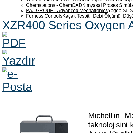
Chemstations - ChemCAD
Kimyasal Proses Simüla
PAJ GROUP - Advanced Mechatronics
Yağda Su S
Furness Controls
Kaçak Tespiti, Debi Ölçümü, Düş
XZR400 Series Oxygen A
Michell'in 
teknolojisini