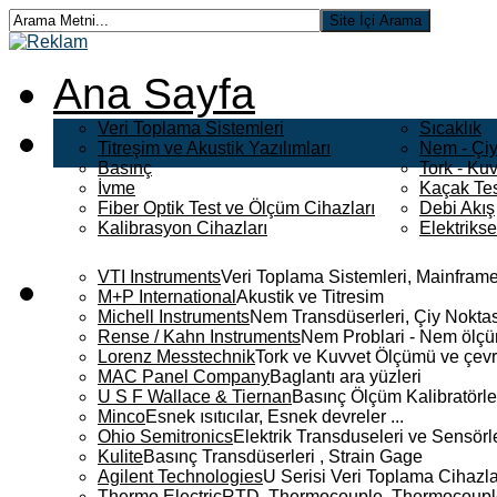
Ana Sayfa
Veri Toplama Sistemleri
Sıcaklık
Titreşim ve Akustik Yazılımları
Nem - Çiy
Basınç
Tork - Kuv
İvme
Kaçak Tes
Fiber Optik Test ve Ölçüm Cihazları
Debi Akış
Kalibrasyon Cihazları
Elektriks
VTI Instruments
Veri Toplama Sistemleri, Mainframe
M+P International
Akustik ve Titresim
Michell Instruments
Nem Transdüserleri, Çiy Noktası
Rense / Kahn Instruments
Nem Problari - Nem ölçüm
Lorenz Messtechnik
Tork ve Kuvvet Ölçümü ve çevr
MAC Panel Company
Baglantı ara yüzleri
U S F Wallace & Tiernan
Basınç Ölçüm Kalibratörle
Minco
Esnek ısıtıcılar, Esnek devreler ...
Ohio Semitronics
Elektrik Transduseleri ve Sensörler
Kulite
Basınç Transdüserleri , Strain Gage
Agilent Technologies
U Serisi Veri Toplama Cihazla
Thermo Electric
RTD, Thermocouple, Thermocouple 