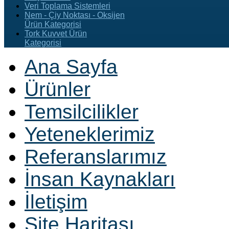
Veri Toplama Sistemleri
Nem - Çiy Noktası - Oksijen
Ürün Kategorisi
Tork Kuvvet Ürün
Kategorisi
Ana Sayfa
Ürünler
Temsilcilikler
Yeteneklerimiz
Referanslarımız
İnsan Kaynakları
İletişim
Site Haritası