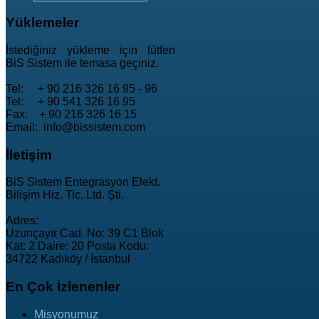
Yüklemeler
İstediğiniz yükleme için lütfen
BiS Sistem ile temasa geçiniz.
Tel: + 90 216 326 16 95 - 96
Tel: + 90 541 326 16 95
Fax: + 90 216 326 16 15
Email: info@bissistem.com
İletişim
BiS Sistem Entegrasyon Elekt.
Bilişim Hiz. Tic. Ltd. Şti.
Adres:
Uzunçayır Cad. No: 39 C1 Blok
Kat: 2 Daire: 20 Posta Kodu:
34722 Kadıköy / İstanbul
En
Çok İzlenenler
Misyonumuz