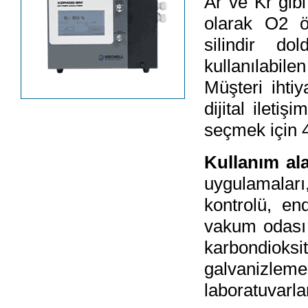
Ar ve Kr gibi
olarak O2 ö
silindir d
kullanılabil
Müşteri ihti
dijital ileti
seçmek için 4 
Kullanım al
uygulamaları,
kontrolü, en
vakum odası k
karbondioks
galvanizlem
laboratuvarl