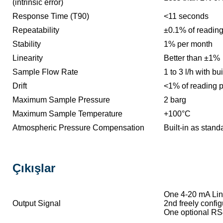
(intrinsic error)
Response Time (T90)
<11 seconds
Repeatability
±0.1% of readin
Stability
1% per month
Linearity
Better than ±1%
Sample Flow Rate
1 to 3 l/h with bui
Drift
<1% of reading 
Maximum Sample Pressure
2 barg
Maximum Sample Temperature
+100°C
Atmospheric Pressure Compensation
Built-in as stand
Çıkışlar
One 4-20 mA Line
Output Signal
2nd freely confi
One optional RS