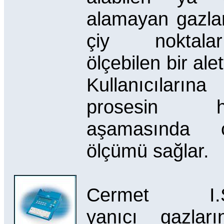
alamayan gazla
çiy noktaları
ölçebilen bir alett
Kullanıcılarına
prosesin h
aşamasında ç
ölçümü sağlar.
Cermet I.S
yanıcı gazları