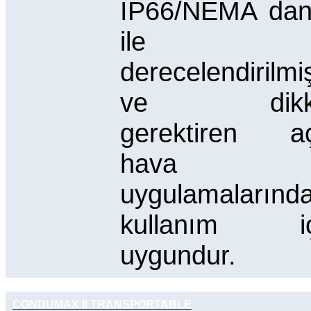
IP66/NEMA dan
ile
derecelendirilmiş
ve dikk
gerektiren aç
hava
uygulamalarınd
kullanım iç
uygundur.
CONDUMAX II TRANSPORTABLE