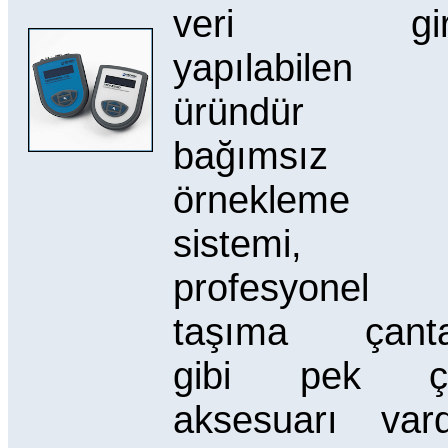
veri giri
yapılabilen b
üründür 
bağımsız b
örnekleme
sistemi,
profesyonel
taşıma çanta
gibi pek ç
aksesuarı vard