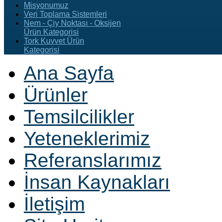
Misyonumuz
Veri Toplama Sistemleri
Nem - Çiy Noktası - Oksijen
Ürün Kategorisi
Tork Kuvvet Ürün
Kategorisi
Ana Sayfa
Ürünler
Temsilcilikler
Yeteneklerimiz
Referanslarımız
İnsan Kaynakları
İletişim