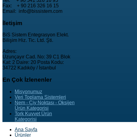
Tel: + 90 541 326 16 95
Fax: + 90 216 326 16 15
Email: info@bissistem.com
İletişim
BiS Sistem Entegrasyon Elekt.
Bilişim Hiz. Tic. Ltd. Şti.
Adres:
Uzunçayır Cad. No: 39 C1 Blok
Kat: 2 Daire: 20 Posta Kodu:
34722 Kadıköy / İstanbul
En
Çok İzlenenler
Misyonumuz
Veri Toplama Sistemleri
Nem - Çiy Noktası - Oksijen
Ürün Kategorisi
Tork Kuvvet Ürün
Kategorisi
Ana Sayfa
Ürünler