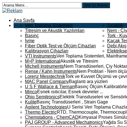
Ana Sayfa
Veri Toplama Sistemleri
Sıcaklık
Titreşim ve Akustik Yazılımları
Nem - Çiy
Basınç
Tork - Kuv
İvme
Kaçak Tes
Fiber Optik Test ve Ölçüm Cihazları
Debi Akış
Kalibrasyon Cihazları
Elektriks
VTI Instruments
Veri Toplama Sistemleri, Mainframe
M+P International
Akustik ve Titresim
Michell Instruments
Nem Transdüserleri, Çiy Noktası
Rense / Kahn Instruments
Nem Problari - Nem ölçüm
Lorenz Messtechnik
Tork ve Kuvvet Ölçümü ve çevr
MAC Panel Company
Baglantı ara yüzleri
U S F Wallace & Tiernan
Basınç Ölçüm Kalibratörle
Minco
Esnek ısıtıcılar, Esnek devreler ...
Ohio Semitronics
Elektrik Transduseleri ve Sensörler
Kulite
Basınç Transdüserleri , Strain Gage
Agilent Technologies
U Serisi Veri Toplama Cihazla
Thermo Electric
RTD, Thermocouple, Thermocouple 
Chemstations - ChemCAD
Kimyasal Proses Simüla
PAJ GROUP - Advanced Mechatronics
Yağda Su S