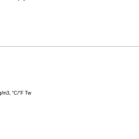
g/m3, °C/°F Tw