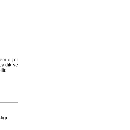
nem ölçer
caklık ve
lir.
lığı