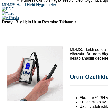
Furness Controls
Kaçak Tespiti, Debi Ölçümü, Düş
MDM25 Hand-Held Hygrometer
Detaylı Bilgi İçin Ürün Resmine Tıklayınız
MDM25, farklı sonda ko
cihazıdır. Bu nem ölç
hesaplanabilir değerler
Ürün Özellikle
Ekranlar % RH ve 
Kullanımı kolay
Uzun vadeli isti