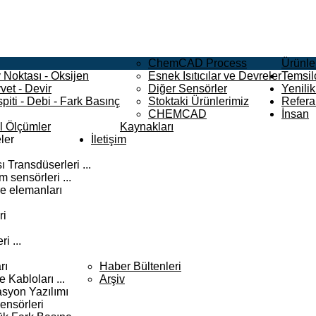
ChemCAD Process
Ürünle
 Noktası - Oksijen
Esnek Isıtıcılar ve Devreler
Temsilc
vet - Devir
Diğer Sensörler
Yenilik
piti - Debi - Fark Basınç
Stoktaki Ürünlerimiz
Refera
CHEMCAD
İnsan
el Ölçümler
Kaynakları
ler
İletişim
 Transdüserleri ...
 sensörleri ...
e elemanları
ri
i ...
rı
Haber Bültenleri
Kabloları ...
Arşiv
syon Yazılımı
ensörleri