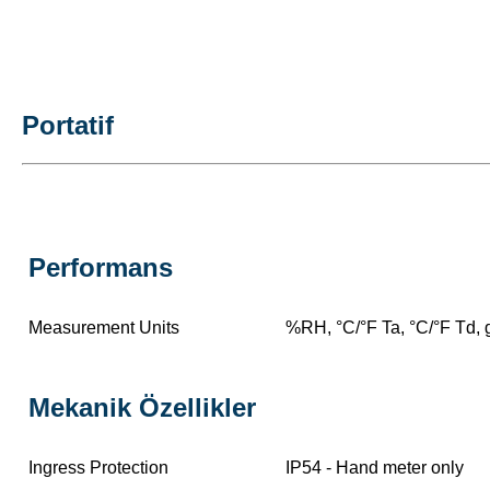
Portatif
Performans
Measurement Units
%RH, °C/°F Ta, °C/°F Td, 
Mekanik Özellikler
Ingress Protection
IP54 - Hand meter only