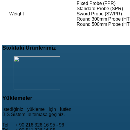
Fixed Probe (F
Standard Probe (
Weight
Sword Probe (SW
Round 300mm Probe (
Round 500mm Probe (
Stoktaki
Ürünlerimiz
Yüklemeler
İstediğiniz yükleme için lütfen
BiS Sistem ile temasa geçiniz.
Tel: + 90 216 326 16 95 - 96