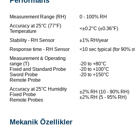
Performans
Measurement Range (RH)
0 - 100% RH
Accuracy at 25°C (77°F)
<±0.2°C (±0.36°F)
Temperature
Stability - RH Sensor
±1% RH/year
Response time - RH Sensor
<10 sec typical (for 90% o
Measurement & Operating
range (T)
-20 to +80°C
Fixed and Standard Probe
-20 to +100°C
Sword Probe
-20 to +150°C
Remote Probe
Accuracy at 25°C Humidity
±2% RH (10 - 90% RH)
Fixed Probe
±2% RH (5 - 95% RH)
Remote Probes
Mekanik Özellikler