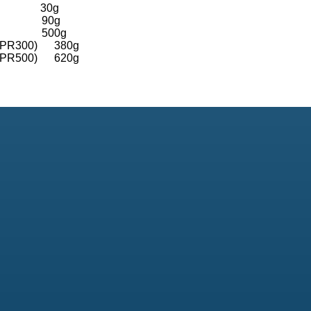
PR) 30g
SPR) 90g
PR) 500g
HTPR300) 380g
HTPR500) 620g