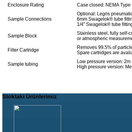
Enclosure Rating
Case closed: NEMA Type 
Optional: Legris pneumatic 
Sample Connections
6mm Swagelok® tube fitti
1/4” Swagelok® tube fittin
Stainless steel, fully self
Sample Block
or atmospheric measurement
Removes 99.5% of particles
Filter Cartridge
Spare cartridges are avai
Low pressure version: 2m
Sample tubing
High pressure version: Met
Stoktaki
Ürünlerimiz