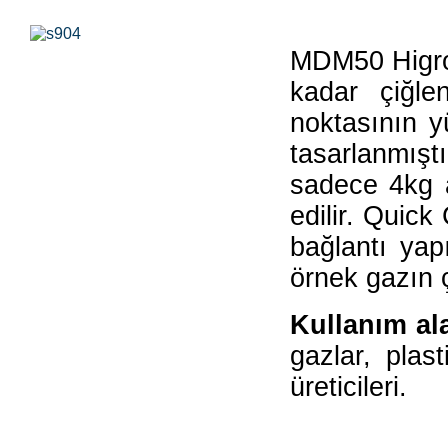
MDM50 Higro
kadar çiğle
noktasının y
tasarlanmı
sadece 4kg a
edilir. Quick
bağlantı yapı
örnek gazın 
Kullanım al
gazlar, plas
üreticileri.