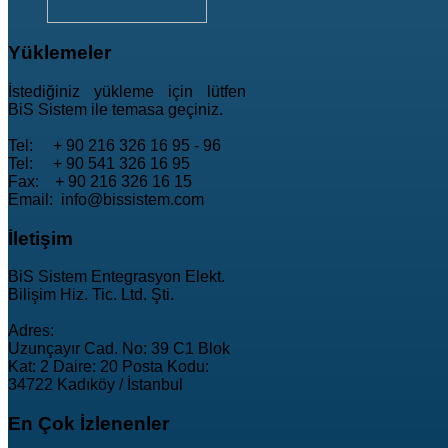
Yüklemeler
İstediğiniz yükleme için lütfen
BiS Sistem ile temasa geçiniz.
Tel: + 90 216 326 16 95 - 96
Tel: + 90 541 326 16 95
Fax: + 90 216 326 16 15
Email: info@bissistem.com
İletişim
BiS Sistem Entegrasyon Elekt.
Bilişim Hiz. Tic. Ltd. Şti.
Adres:
Uzunçayır Cad. No: 39 C1 Blok
Kat: 2 Daire: 20 Posta Kodu:
34722 Kadıköy / İstanbul
En
Çok İzlenenler