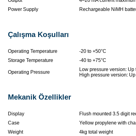
Output
4–20 mA current maximum 
Power Supply
Rechargeable NiMH batter
Çalışma Koşulları
Operating Temperature
-20 to +50°C
Storage Temperature
-40 to +75°C
Low pressure version: Up 
Operating Pressure
High pressure version: Up
Mekanik Özellikler
Display
Flush mounted 3.5 digit r
Case
Yellow propylene with char
Weight
4kg total weight