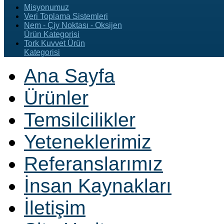
Misyonumuz
Veri Toplama Sistemleri
Nem - Çiy Noktası - Oksijen
Ürün Kategorisi
Tork Kuvvet Ürün
Kategorisi
Ana Sayfa
Ürünler
Temsilcilikler
Yeteneklerimiz
Referanslarımız
İnsan Kaynakları
İletişim