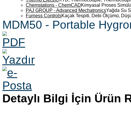
Chemstations - ChemCAD
Kimyasal Proses Simüla
PAJ GROUP - Advanced Mechatronics
Yağda Su S
Furness Controls
Kaçak Tespiti, Debi Ölçümü, Düş
MDM50 - Portable Hygro
Detaylı Bilgi İçin Ürün 