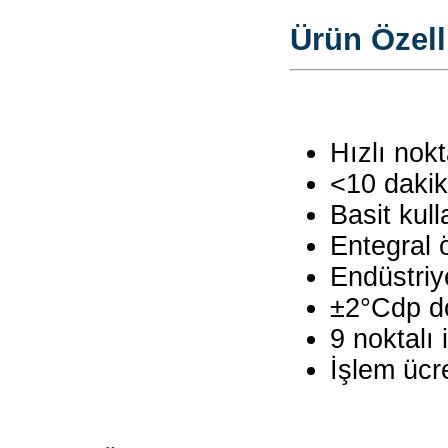
Ürün Özelli
Hızlı nok
<10 dakik
Basit kul
Entegral 
Endüstriy
±2°Cdp d
9 noktalı 
İşlem ücr