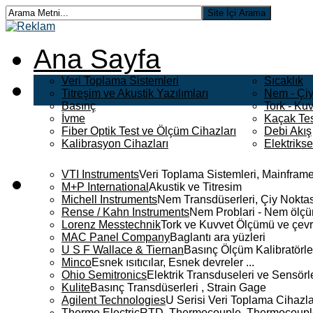
Ana Sayfa
Veri Toplama Sistemleri
Sıcaklık
Titreşim ve Akustik Yazılımları
Nem - Çiy
Basınç
Tork - Kuv
İvme
Kaçak Tes
Fiber Optik Test ve Ölçüm Cihazları
Debi Akış
Kalibrasyon Cihazları
Elektriks
VTI Instruments
Veri Toplama Sistemleri, Mainframe
M+P International
Akustik ve Titresim
Michell Instruments
Nem Transdüserleri, Çiy Noktası
Rense / Kahn Instruments
Nem Problari - Nem ölçüm
Lorenz Messtechnik
Tork ve Kuvvet Ölçümü ve çevr
MAC Panel Company
Baglantı ara yüzleri
U S F Wallace & Tiernan
Basınç Ölçüm Kalibratörle
Minco
Esnek ısıtıcılar, Esnek devreler ...
Ohio Semitronics
Elektrik Transduseleri ve Sensörler
Kulite
Basınç Transdüserleri , Strain Gage
Agilent Technologies
U Serisi Veri Toplama Cihazla
Thermo Electric
RTD, Thermocouple, Thermocouple 