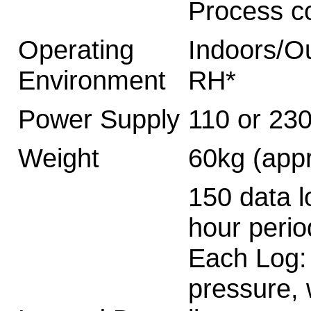
Process c
Operating
Indoors/O
Environment
RH*
Power Supply
110 or 23
Weight
60kg (app
150 data l
hour perio
Each Log:
pressure, 