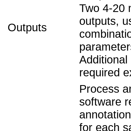
Two 4-20 m
outputs, u
Outputs
combinatio
parameter
Additional
required e
Process an
software r
annotation
for each s