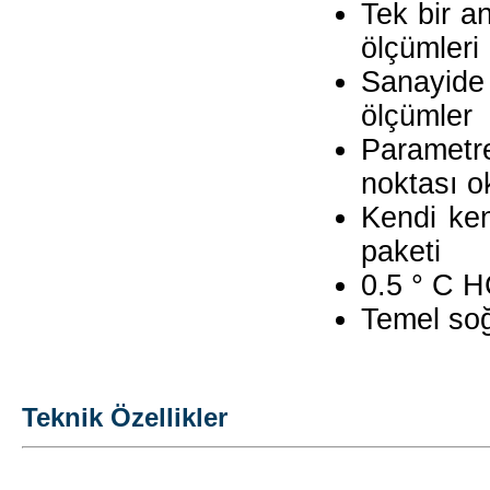
Tek bir a
ölçümleri
Sanayide 
ölçümler
Parametr
noktası o
Kendi ken
paketi
0.5 ° C H
Temel soğ
Teknik Özellikler