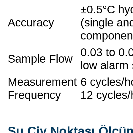
±0.5°C hy
Accuracy
(single an
component
0.03 to 0.
Sample Flow
low alarm
Measurement
6 cycles/
Frequency
12 cycles
Su Çiy Noktası Ölçü