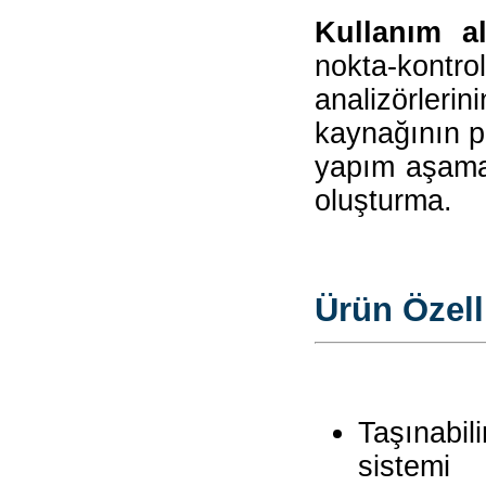
Kullanım a
nokta-kontro
analizörler
kaynağının pe
yapım aşaması
oluşturma.
Ürün Özelli
Taşınabil
sistemi