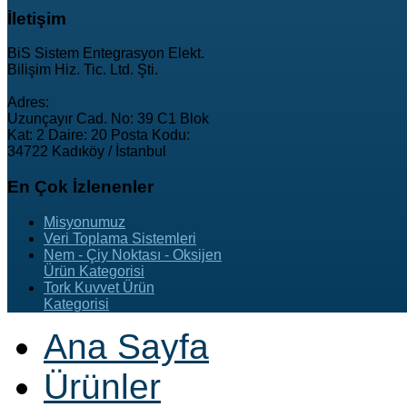
İletişim
BiS Sistem Entegrasyon Elekt.
Bilişim Hiz. Tic. Ltd. Şti.
Adres:
Uzunçayır Cad. No: 39 C1 Blok
Kat: 2 Daire: 20 Posta Kodu:
34722 Kadıköy / İstanbul
En
Çok İzlenenler
Misyonumuz
Veri Toplama Sistemleri
Nem - Çiy Noktası - Oksijen
Ürün Kategorisi
Tork Kuvvet Ürün
Kategorisi
Ana Sayfa
Ürünler