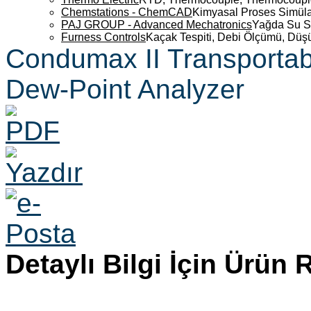
Chemstations - ChemCAD
Kimyasal Proses Simüla
PAJ GROUP - Advanced Mechatronics
Yağda Su S
Furness Controls
Kaçak Tespiti, Debi Ölçümü, Düş
Condumax II Transportab
Dew-Point Analyzer
Detaylı Bilgi İçin Ürün 