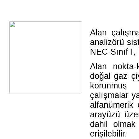
Alan çalışma
analizörü sis
NEC Sınıf I,
Alan nokta-k
doğal gaz çiy
korunmuş a
çalışmalar y
alfanümerik
arayüzü üzer
dahil olmak
erişilebilir.