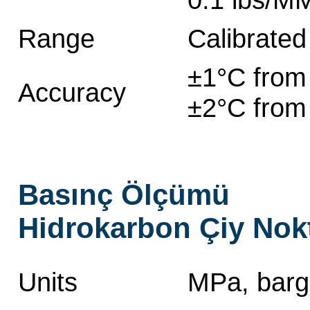
Range
Calibrate
±1°C from
Accuracy
±2°C from
Basınç Ölçümü
Hidrokarbon Çiy Nokt
Units
MPa, barg