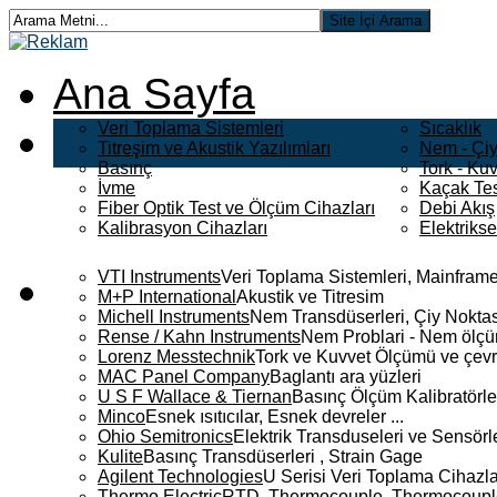
Ana Sayfa
Veri Toplama Sistemleri
Sıcaklık
Titreşim ve Akustik Yazılımları
Nem - Çiy
Basınç
Tork - Kuv
İvme
Kaçak Tes
Fiber Optik Test ve Ölçüm Cihazları
Debi Akış
Kalibrasyon Cihazları
Elektriks
VTI Instruments
Veri Toplama Sistemleri, Mainframe
M+P International
Akustik ve Titresim
Michell Instruments
Nem Transdüserleri, Çiy Noktası
Rense / Kahn Instruments
Nem Problari - Nem ölçüm
Lorenz Messtechnik
Tork ve Kuvvet Ölçümü ve çevr
MAC Panel Company
Baglantı ara yüzleri
U S F Wallace & Tiernan
Basınç Ölçüm Kalibratörle
Minco
Esnek ısıtıcılar, Esnek devreler ...
Ohio Semitronics
Elektrik Transduseleri ve Sensörler
Kulite
Basınç Transdüserleri , Strain Gage
Agilent Technologies
U Serisi Veri Toplama Cihazla
Thermo Electric
RTD, Thermocouple, Thermocouple 