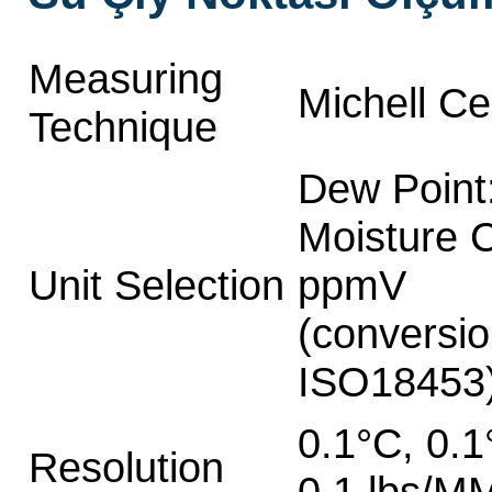
Measuring
Michell C
Technique
Dew Point:
Moisture 
Unit Selection
ppmV
(conversi
ISO18453
0.1°C, 0.1
Resolution
0.1 lbs/M