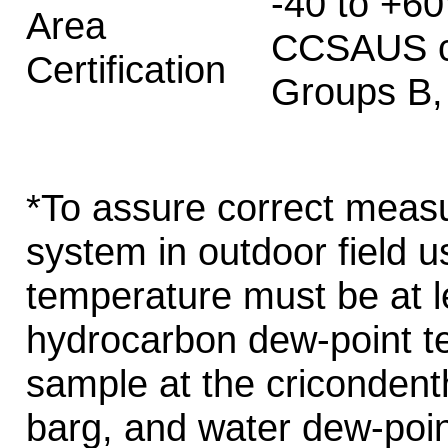
-40 to +6
Area
CCSAUS cer
Certification
Groups B,
*To assure correct meas
system in outdoor field u
temperature must be at l
hydrocarbon dew-point t
sample at the cricondenth
barg, and water dew-point