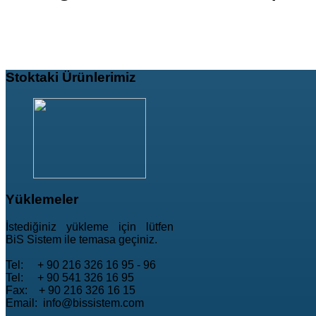
Stoktaki
Ürünlerimiz
Yüklemeler
İstediğiniz yükleme için lütfen
BiS Sistem ile temasa geçiniz.
Tel: + 90 216 326 16 95 - 96
Tel: + 90 541 326 16 95
Fax: + 90 216 326 16 15
Email: info@bissistem.com