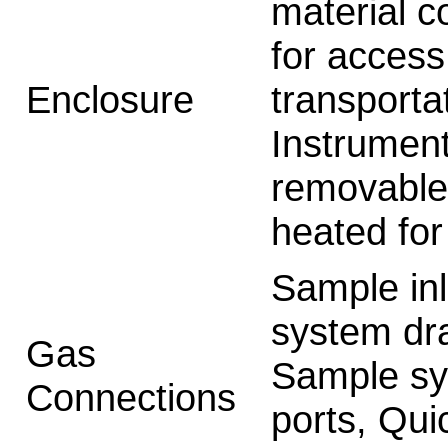
material c
for access
Enclosure
transporta
Instrument
removable 
heated for
Sample inle
system dr
Gas
Sample sy
Connections
ports, Qu