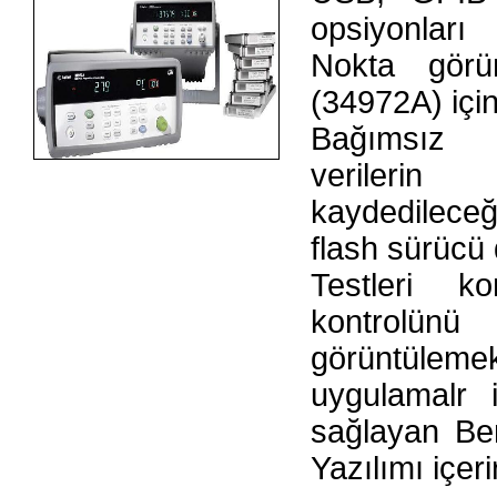
opsiyonları
Nokta görü
(34972A) içi
Bağımsız 
verilerin
kaydedilece
flash sürücü
Testleri k
kontrolünü
görüntül
uygulamalr 
sağlayan Be
Yazılımı içerir