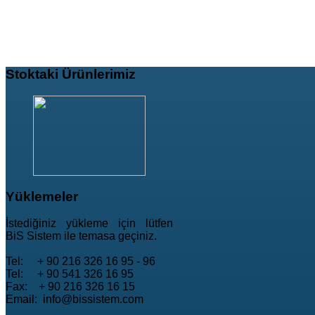
Stoktaki
Ürünlerimiz
Yüklemeler
İstediğiniz yükleme için lütfen
BiS Sistem ile temasa geçiniz.
Tel: + 90 216 326 16 95 - 96
Tel: + 90 541 326 16 95
Fax: + 90 216 326 16 15
Email: info@bissistem.com