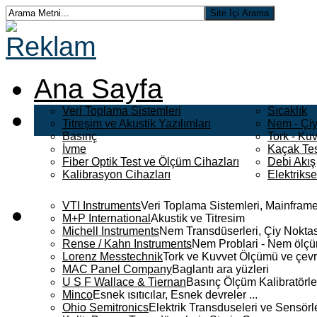
Ana Sayfa
Veri Toplama Sistemleri
Sıcaklık
Titreşim ve Akustik Yazılımları
Nem - Çiy
Basınç
Tork - Kuv
İvme
Kaçak Tes
Fiber Optik Test ve Ölçüm Cihazları
Debi Akış
Kalibrasyon Cihazları
Elektriks
VTI Instruments
Veri Toplama Sistemleri, Mainframe
M+P International
Akustik ve Titresim
Michell Instruments
Nem Transdüserleri, Çiy Noktası
Rense / Kahn Instruments
Nem Problari - Nem ölçüm
Lorenz Messtechnik
Tork ve Kuvvet Ölçümü ve çevr
MAC Panel Company
Baglantı ara yüzleri
U S F Wallace & Tiernan
Basınç Ölçüm Kalibratörle
Minco
Esnek ısıtıcılar, Esnek devreler ...
Ohio Semitronics
Elektrik Transduseleri ve Sensörler