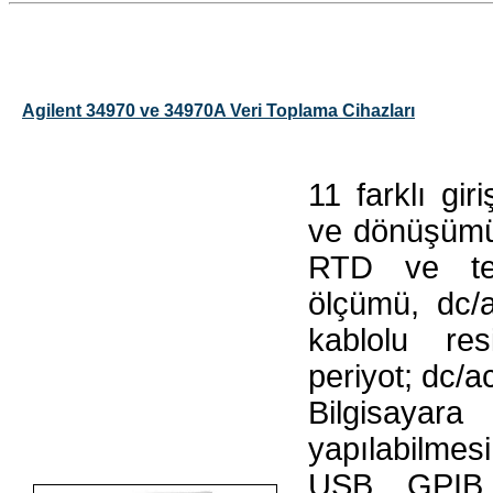
Agilent 34970 ve 34970A Veri Toplama Cihazları
11 farklı gir
ve dönüşümü
RTD ve ter
ölçümü, dc/a
kablolu re
periyot; dc/a
Bilgisaya
yapılabilme
USB, GPIB