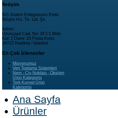
İletişim
BiS Sistem Entegrasyon Elekt.
Bilişim Hiz. Tic. Ltd. Şti.
Adres:
Uzunçayır Cad. No: 39 C1 Blok
Kat: 2 Daire: 20 Posta Kodu:
34722 Kadıköy / İstanbul
En
Çok İzlenenler
Misyonumuz
Veri Toplama Sistemleri
Nem - Çiy Noktası - Oksijen
Ürün Kategorisi
Tork Kuvvet Ürün
Kategorisi
Ana Sayfa
Ürünler