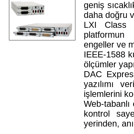
geniş sıcaklı
daha doğru ver
LXI Class 
platformu
engeller ve m
IEEE-1588 ku
ölçümler yapıl
DAC Expres
yazılımı ve
işlemlerini kol
Web-tabanlı 
kontrol say
yerinden, anı