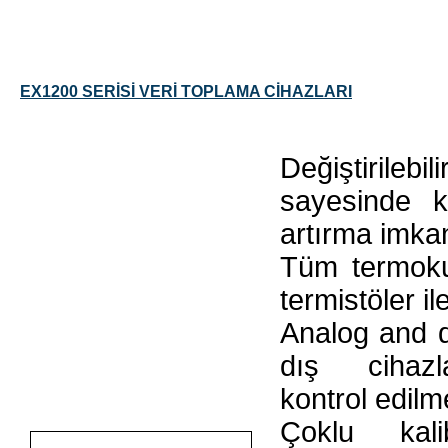
EX1200 SERİSİ VERİ TOPLAMA CİHAZLARI
Değiştiril
sayesinde ka
artırma imka
Tüm termokup
termistöler i
Analog and di
dış cihazla
kontrol edilm
Çoklu kali