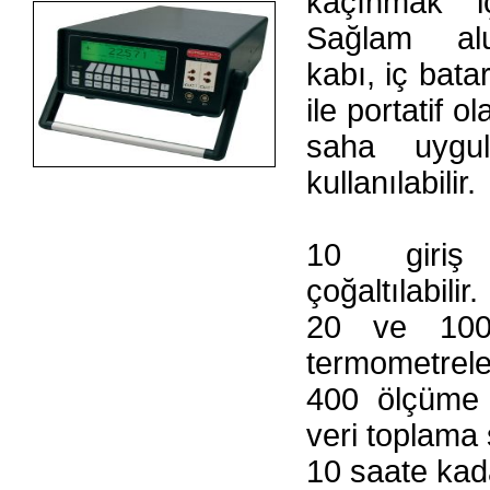
kaçınmak iç
Sağlam al
kabı, iç bata
ile portatif o
saha uygul
kullanılabilir.
10 giriş
çoğaltılabilir.
20 ve 100 
termometreler
400 ölçüme 
veri toplama 
10 saate kad