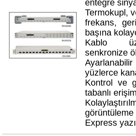
entegre siny
Termokupl, vo
frekans, ger
başına kolayc
Kablo üze
senkronize ö
Ayarlanabil
yüzlerce kana
Kontrol ve 
tabanlı erişi
Kolaylaştır
görüntüleme
Express yazı