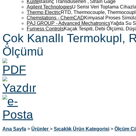
Kulite
Basınç Transdüserleri , Strain Gage
Agilent Technologies
U Serisi Veri Toplama Cihazla
Thermo Electric
RTD, Thermocouple, Thermocouple 
Chemstations - ChemCAD
Kimyasal Proses Simüla
PAJ GROUP - Advanced Mechatronics
Yağda Su S
Furness Controls
Kaçak Tespiti, Debi Ölçümü, Düş
Çok Kanallı Termokupl,
Ölçümü
Ana Sayfa
>
Ürünler
>
Sıcaklık
Ürün Kategorisi
>
Ölçüm Ci