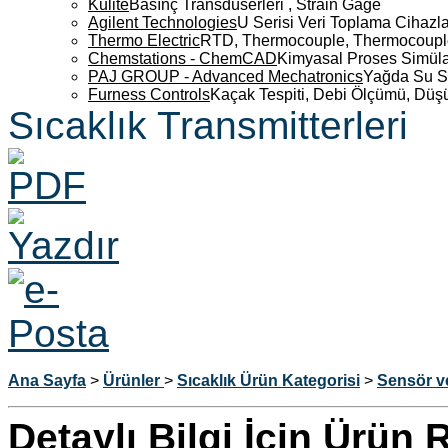
Kulite
Basınç Transdüserleri , Strain Gage
Agilent Technologies
U Serisi Veri Toplama Cihazla
Thermo Electric
RTD, Thermocouple, Thermocouple 
Chemstations - ChemCAD
Kimyasal Proses Simüla
PAJ GROUP - Advanced Mechatronics
Yağda Su S
Furness Controls
Kaçak Tespiti, Debi Ölçümü, Düş
Sıcaklık Transmitterleri
Ana Sayfa
>
Ürünler
>
Sıcaklık
Ürün Kategorisi
>
Sensör ve
Detaylı Bilgi İçin Ürün