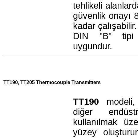
tehlikeli alanlar
güvenlik onayı 
kadar çalışabilir.
DIN "B" tipi 
uygundur.
TT190, TT205 Thermocouple Transmitters
TT190
modeli, 
diğer endüstr
kullanılmak üz
yüzey oluşturur