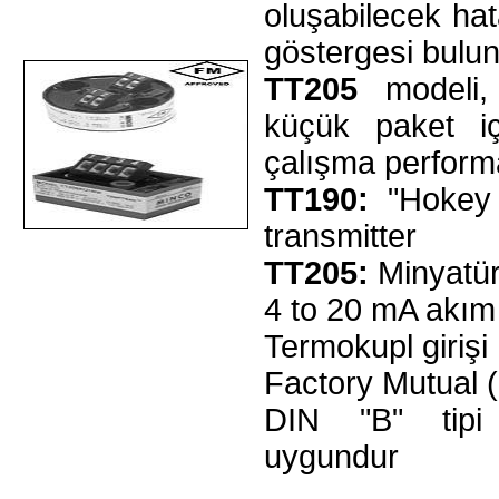
oluşabilecek ha
göstergesi bulun
TT205
modeli,
küçük paket iç
çalışma perform
TT190:
"Hokey t
transmitter
TT205:
Minyatür
4 to 20 mA akım 
Termokupl girişi
Factory Mutual (
DIN "B" tipi 
uygundur