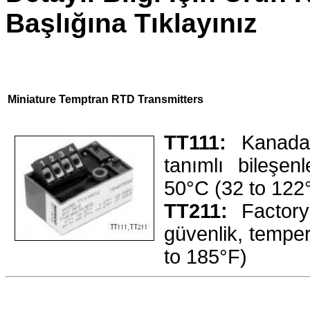
Başlığına Tıklayınız
Miniature Temptran RTD Transmitters
TT111:
Kanada
tanımlı bileşen
50°C (32 to 122
TT211:
Factory
güvenlik, temper
to 185°F)