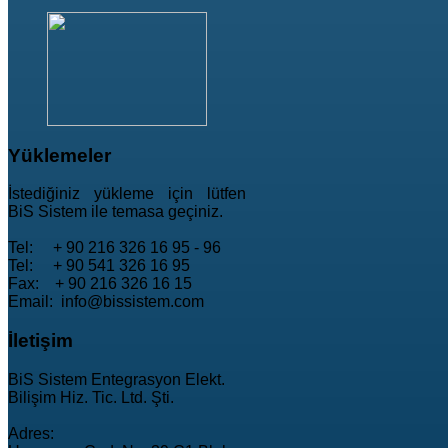
Yüklemeler
İstediğiniz yükleme için lütfen
BiS Sistem ile temasa geçiniz.
Tel: + 90 216 326 16 95 - 96
Tel: + 90 541 326 16 95
Fax: + 90 216 326 16 15
Email: info@bissistem.com
İletişim
BiS Sistem Entegrasyon Elekt.
Bilişim Hiz. Tic. Ltd. Şti.
Adres: