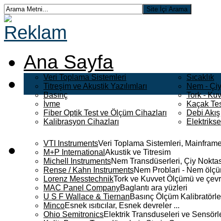
Ana Sayfa
Veri Toplama Sistemleri
Sıcaklık
Titreşim ve Akustik Yazılımları
Nem - Çiy
Basınç
Tork - Kuv
İvme
Kaçak Tes
Fiber Optik Test ve Ölçüm Cihazları
Debi Akış
Kalibrasyon Cihazları
Elektriks
VTI Instruments
Veri Toplama Sistemleri, Mainframe
M+P International
Akustik ve Titresim
Michell Instruments
Nem Transdüserleri, Çiy Noktası
Rense / Kahn Instruments
Nem Problari - Nem ölçüm
Lorenz Messtechnik
Tork ve Kuvvet Ölçümü ve çevr
MAC Panel Company
Baglantı ara yüzleri
U S F Wallace & Tiernan
Basınç Ölçüm Kalibratörle
Minco
Esnek ısıtıcılar, Esnek devreler ...
Ohio Semitronics
Elektrik Transduseleri ve Sensörler