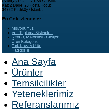
Uzunçayır Cad. No: 39 C1 Blok
Kat: 2 Daire: 20 Posta Kodu:
34722 Kadıköy / İstanbul
En
Çok İzlenenler
Misyonumuz
Veri Toplama Sistemleri
Nem - Çiy Noktası - Oksijen
Ürün Kategorisi
Tork Kuvvet Ürün
Kategorisi
Ana Sayfa
Ürünler
Temsilcilikler
Yeteneklerimiz
Referanslarımız