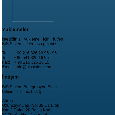
Yüklemeler
İstediğiniz yükleme için lütfen
BiS Sistem ile temasa geçiniz.
Tel: + 90 216 326 16 95 - 96
Tel: + 90 541 326 16 95
Fax: + 90 216 326 16 15
Email: info@bissistem.com
İletişim
BiS Sistem Entegrasyon Elekt.
Bilişim Hiz. Tic. Ltd. Şti.
Adres:
Uzunçayır Cad. No: 39 C1 Blok
Kat: 2 Daire: 20 Posta Kodu:
34722 Kadıköy / İstanbul