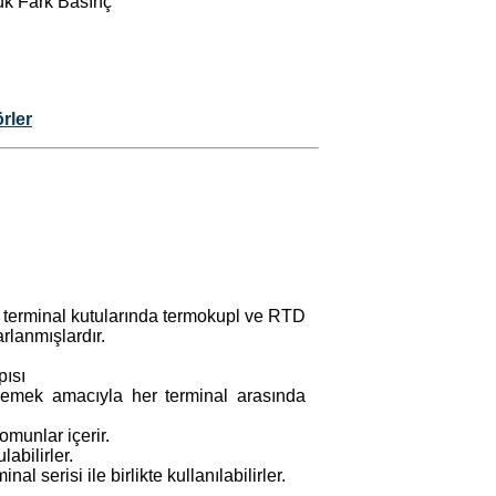
ük Fark Basınç
rler
 terminal kutularında termokupl ve RTD
rlanmışlardır.
pısı
lemek amacıyla her terminal arasında
omunlar içerir.
abilirler.
l serisi ile birlikte kullanılabilirler.