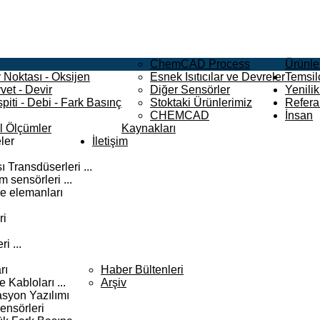
ChemCAD Process
Ürünle
 Noktası - Oksijen
Esnek Isıtıcılar ve Devreler
Temsilc
vet - Devir
Diğer Sensörler
Yenilik
piti - Debi - Fark Basınç
Stoktaki Ürünlerimiz
Refera
CHEMCAD
İnsan
el Ölçümler
Kaynakları
ler
İletişim
 Transdüserleri ...
 sensörleri ...
e elemanları
ri
i ...
rı
Haber Bültenleri
Kabloları ...
Arşiv
syon Yazılımı
ensörleri