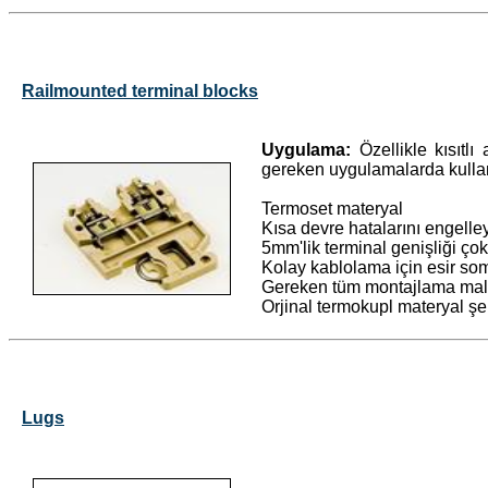
Railmounted terminal blocks
Uygulama:
Özellikle kısıtl
gereken uygulamalarda kullanı
Termoset materyal
Kısa devre hatalarını engelle
5mm'lik terminal genişliği çok
Kolay kablolama için esir somu
Gereken tüm montajlama malzeme
Orjinal termokupl materyal şer
Lugs