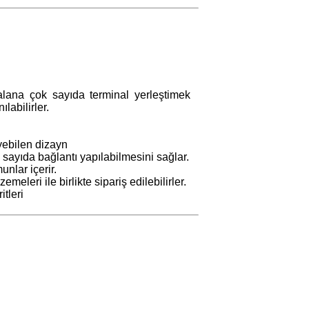
ı alana çok sayıda terminal yerleştimek
labilirler.
yebilen dizayn
 sayıda bağlantı yapılabilmesini sağlar.
nlar içerir.
leri ile birlikte sipariş edilebilirler.
itleri