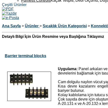
Furness Controls
Kaçak Tespiti, Debi Ölçümü, Düş
Çeşitli Ürünler
Ana Sayfa
>
Ürünler
>
Sıcaklık
Ürün Kategorisi
>
Konnektö
Detaylı Bilgi İçin Ürün Resmine veya Başlığına Tıklayınız
Barrier terminal blocks
Uygulama:
Panel arkaları ve
devrelerini bağlamak için tasa
Cam dolgulu naylon vücut ya
Kısa devre kazalarını engel
bariyer bulunur.
Kolay kablolama için tutucu s
Çok sayıda devre için oluşturul
A-20.131-x ve A-20.132-x termina