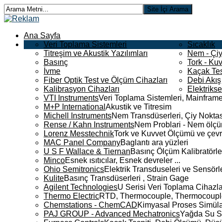
Ana Sayfa
Veri Toplama Sistemleri
Sıcaklık
Titreşim ve Akustik Yazılımları
Nem - Çiy
Basınç
Tork - Kuv
İvme
Kaçak Tes
Fiber Optik Test ve Ölçüm Cihazları
Debi Akış
Kalibrasyon Cihazları
Elektriks
VTI Instruments
Veri Toplama Sistemleri, Mainframe
M+P International
Akustik ve Titresim
Michell Instruments
Nem Transdüserleri, Çiy Noktası
Rense / Kahn Instruments
Nem Problari - Nem ölçüm
Lorenz Messtechnik
Tork ve Kuvvet Ölçümü ve çevr
MAC Panel Company
Baglantı ara yüzleri
U S F Wallace & Tiernan
Basınç Ölçüm Kalibratörle
Minco
Esnek ısıtıcılar, Esnek devreler ...
Ohio Semitronics
Elektrik Transduseleri ve Sensörler
Kulite
Basınç Transdüserleri , Strain Gage
Agilent Technologies
U Serisi Veri Toplama Cihazla
Thermo Electric
RTD, Thermocouple, Thermocouple 
Chemstations - ChemCAD
Kimyasal Proses Simüla
PAJ GROUP - Advanced Mechatronics
Yağda Su S