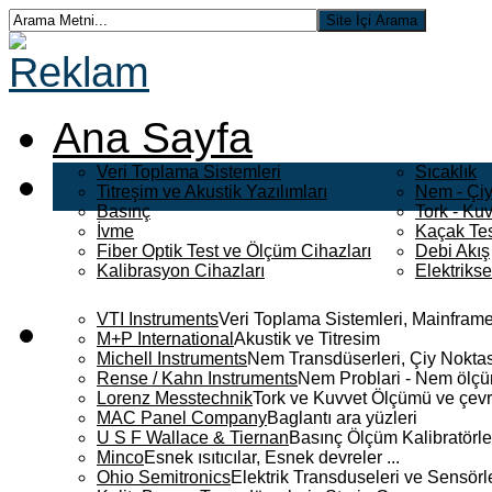
Ana Sayfa
Veri Toplama Sistemleri
Sıcaklık
Titreşim ve Akustik Yazılımları
Nem - Çiy
Basınç
Tork - Kuv
İvme
Kaçak Tes
Fiber Optik Test ve Ölçüm Cihazları
Debi Akış
Kalibrasyon Cihazları
Elektriks
VTI Instruments
Veri Toplama Sistemleri, Mainframe
M+P International
Akustik ve Titresim
Michell Instruments
Nem Transdüserleri, Çiy Noktası
Rense / Kahn Instruments
Nem Problari - Nem ölçüm
Lorenz Messtechnik
Tork ve Kuvvet Ölçümü ve çevr
MAC Panel Company
Baglantı ara yüzleri
U S F Wallace & Tiernan
Basınç Ölçüm Kalibratörle
Minco
Esnek ısıtıcılar, Esnek devreler ...
Ohio Semitronics
Elektrik Transduseleri ve Sensörler