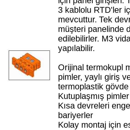
için panel girişleri
3 kablolu RTD'ler iç
mevcuttur. Tek devr
müşteri panelinde d
edilebilirler. M3 vid
yapılabilir.
Orijinal termokupl
pimler, yaylı giriş 
termoplastik gövde
Kutuplaşmış pimler
Kısa devreleri eng
bariyerler
Kolay montaj için e