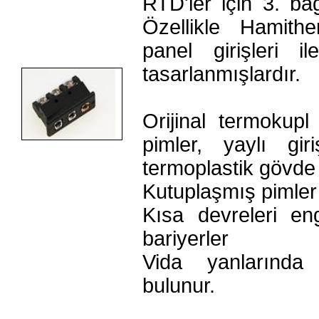
RTD'ler için 3. ba
Özellikle Hamith
panel girişleri i
tasarlanmışlardır.
Orijinal termokup
pimler, yaylı gi
termoplastik gövde
Kutuplaşmış pimler
Kısa devreleri en
bariyerler
Vida yanlarında 
bulunur.