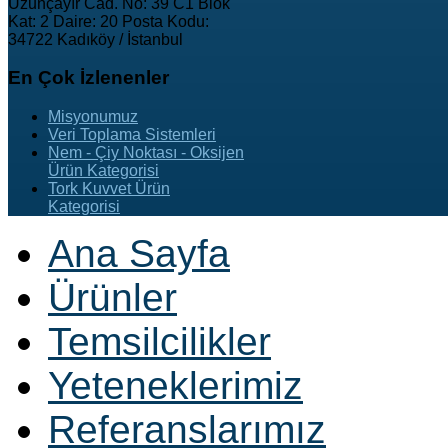
Uzunçayır Cad. No: 39 C1 Blok
Kat: 2 Daire: 20 Posta Kodu:
34722 Kadıköy / İstanbul
En
Çok İzlenenler
Misyonumuz
Veri Toplama Sistemleri
Nem - Çiy Noktası - Oksijen
Ürün Kategorisi
Tork Kuvvet Ürün
Kategorisi
Ana Sayfa
Ürünler
Temsilcilikler
Yeteneklerimiz
Referanslarımız