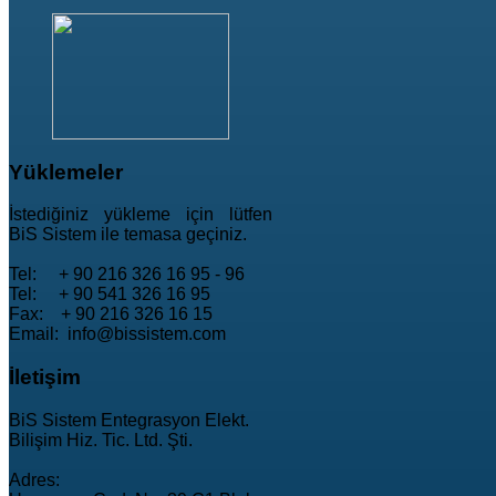
Yüklemeler
İstediğiniz yükleme için lütfen
BiS Sistem ile temasa geçiniz.
Tel: + 90 216 326 16 95 - 96
Tel: + 90 541 326 16 95
Fax: + 90 216 326 16 15
Email: info@bissistem.com
İletişim
BiS Sistem Entegrasyon Elekt.
Bilişim Hiz. Tic. Ltd. Şti.
Adres: