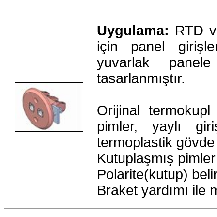
Uygulama:
RTD ve
için panel giriş
yuvarlak panel
tasarlanmıştır.
Orijinal termokup
pimler, yaylı gi
termoplastik gövde
Kutuplaşmış pimler
Polarite(kutup) belir
Braket yardımı ile m