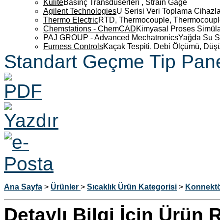
Kulite
Basınç Transdüserleri , Strain Gage
Agilent Technologies
U Serisi Veri Toplama Cihazla
Thermo Electric
RTD, Thermocouple, Thermocouple 
Chemstations - ChemCAD
Kimyasal Proses Simüla
PAJ GROUP - Advanced Mechatronics
Yağda Su S
Furness Controls
Kaçak Tespiti, Debi Ölçümü, Düş
Standart Geçme Tip Pane
Ana Sayfa
>
Ürünler
>
Sıcaklık
Ürün Kategorisi
>
Konnektö
Detaylı Bilgi İçin Ürün