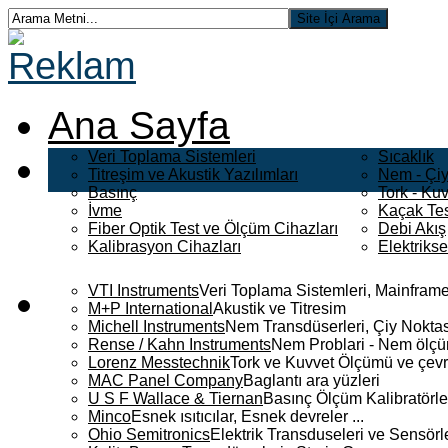
Ana Sayfa
Veri Toplama Sistemleri
Sıcaklık
Titreşim ve Akustik Yazılımları
Nem - Çiy
Basınç
Tork - Kuv
İvme
Kaçak Tes
Fiber Optik Test ve Ölçüm Cihazları
Debi Akış
Kalibrasyon Cihazları
Elektriks
VTI Instruments
Veri Toplama Sistemleri, Mainframe
M+P International
Akustik ve Titresim
Michell Instruments
Nem Transdüserleri, Çiy Noktası
Rense / Kahn Instruments
Nem Problari - Nem ölçüm
Lorenz Messtechnik
Tork ve Kuvvet Ölçümü ve çevr
MAC Panel Company
Baglantı ara yüzleri
U S F Wallace & Tiernan
Basınç Ölçüm Kalibratörle
Minco
Esnek ısıtıcılar, Esnek devreler ...
Ohio Semitronics
Elektrik Transduseleri ve Sensörler