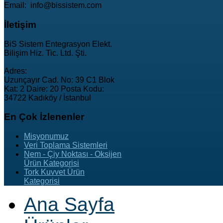
Email: info@bissistem.com
İletişim
BiS Sistem Entegrasyon Elekt.
Bilişim Hiz. Tic. Ltd. Şti.
Adres:
Uzunçayır Cad. No: 39 C1 Blok
Kat: 2 Daire: 20 Posta Kodu:
34722 Kadıköy / İstanbul
En
Çok İzlenenler
Misyonumuz
Veri Toplama Sistemleri
Nem - Çiy Noktası - Oksijen
Ürün Kategorisi
Tork Kuvvet Ürün
Kategorisi
Ana Sayfa