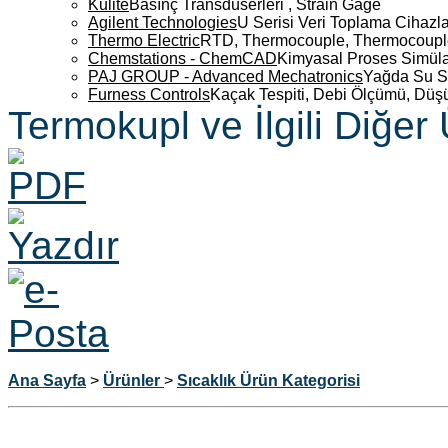
Kulite
Basınç Transdüserleri , Strain Gage
Agilent Technologies
U Serisi Veri Toplama Cihazla
Thermo Electric
RTD, Thermocouple, Thermocouple 
Chemstations - ChemCAD
Kimyasal Proses Simüla
PAJ GROUP - Advanced Mechatronics
Yağda Su S
Furness Controls
Kaçak Tespiti, Debi Ölçümü, Düş
Termokupl ve İlgili Diğer
Ana Sayfa
>
Ürünler
>
Sıcaklık
Ürün Kategorisi