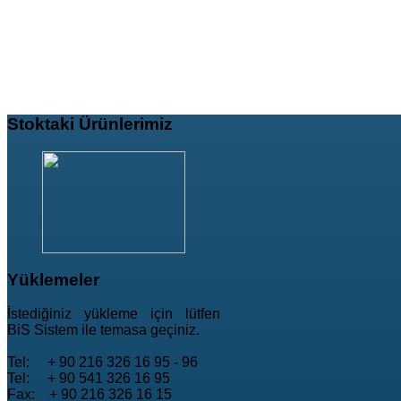
Stoktaki
Ürünlerimiz
Yüklemeler
İstediğiniz yükleme için lütfen
BiS Sistem ile temasa geçiniz.
Tel: + 90 216 326 16 95 - 96
Tel: + 90 541 326 16 95
Fax: + 90 216 326 16 15