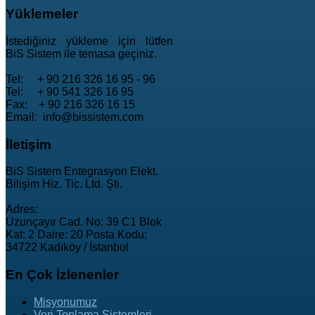
Yüklemeler
İstediğiniz yükleme için lütfen
BiS Sistem ile temasa geçiniz.
Tel: + 90 216 326 16 95 - 96
Tel: + 90 541 326 16 95
Fax: + 90 216 326 16 15
Email: info@bissistem.com
İletişim
BiS Sistem Entegrasyon Elekt.
Bilişim Hiz. Tic. Ltd. Şti.
Adres:
Uzunçayır Cad. No: 39 C1 Blok
Kat: 2 Daire: 20 Posta Kodu:
34722 Kadıköy / İstanbul
En
Çok İzlenenler
Misyonumuz
Veri Toplama Sistemleri