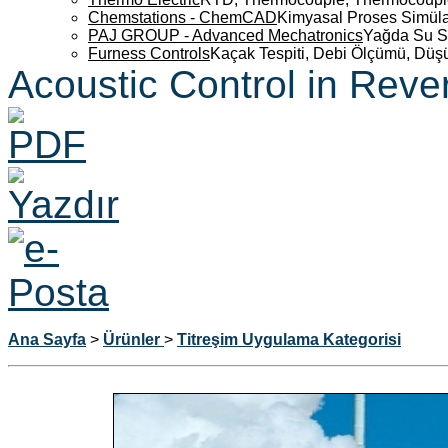
Chemstations - ChemCAD
Kimyasal Proses Simüla
PAJ GROUP - Advanced Mechatronics
Yağda Su S
Furness Controls
Kaçak Tespiti, Debi Ölçümü, Düş
Acoustic Control in Rev
Ana Sayfa
>
Ürünler
>
Titreşim Uygulama Kategorisi