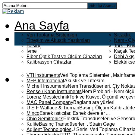
Ana Sayfa
Veri Toplama Sistemleri
Sıcaklık
Titreşim ve Akustik Yazılımları
Nem - Çiy
Basınç
Tork - Kuv
İvme
Kaçak Tes
Fiber Optik Test ve Ölçüm Cihazları
Debi Akış
Kalibrasyon Cihazları
Elektriks
VTI Instruments
Veri Toplama Sistemleri, Mainframe
M+P International
Akustik ve Titresim
Michell Instruments
Nem Transdüserleri, Çiy Noktası
Rense / Kahn Instruments
Nem Problari - Nem ölçüm
Lorenz Messtechnik
Tork ve Kuvvet Ölçümü ve çevr
MAC Panel Company
Baglantı ara yüzleri
U S F Wallace & Tiernan
Basınç Ölçüm Kalibratörle
Minco
Esnek ısıtıcılar, Esnek devreler ...
Ohio Semitronics
Elektrik Transduseleri ve Sensörler
Kulite
Basınç Transdüserleri , Strain Gage
Agilent Technologies
U Serisi Veri Toplama Cihazla
Thermo Electric
RTD, Thermocouple, Thermocouple 