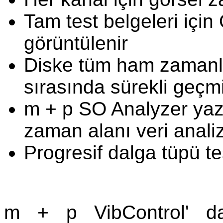
Tam test belgeleri iç
görüntülenir
Diske tüm ham zamanlı 
sırasında sürekli geç
m + p SO Analyzer yazı
zaman alanı veri analiz
Progresif dalga tüpü te
m + p VibControl' da