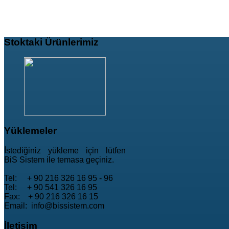
Stoktaki
Ürünlerimiz
Yüklemeler
İstediğiniz yükleme için lütfen
BiS Sistem ile temasa geçiniz.
Tel: + 90 216 326 16 95 - 96
Tel: + 90 541 326 16 95
Fax: + 90 216 326 16 15
Email: info@bissistem.com
İletişim