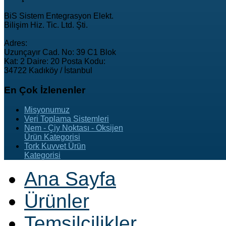
BiS Sistem Entegrasyon Elekt.
Bilişim Hiz. Tic. Ltd. Şti.
Adres:
Uzunçayır Cad. No: 39 C1 Blok
Kat: 2 Daire: 20 Posta Kodu:
34722 Kadıköy / İstanbul
En
Çok İzlenenler
Misyonumuz
Veri Toplama Sistemleri
Nem - Çiy Noktası - Oksijen
Ürün Kategorisi
Tork Kuvvet Ürün
Kategorisi
Ana Sayfa
Ürünler
Temsilcilikler