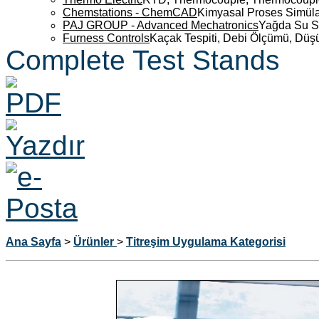
Chemstations - ChemCAD
Kimyasal Proses Simüla
PAJ GROUP - Advanced Mechatronics
Yağda Su S
Furness Controls
Kaçak Tespiti, Debi Ölçümü, Düş
Complete Test Stands
Ana Sayfa
>
Ürünler
>
Titreşim Uygulama Kategorisi