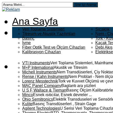
Ana Sayfa
Veri Toplama Sistemleri
Sıcaklık
Titreşim ve Akustik Yazılımları
Nem - Çiy
Basınç
Tork - Kuv
İvme
Kaçak Tes
Fiber Optik Test ve Ölçüm Cihazları
Debi Akış
Kalibrasyon Cihazları
Elektriks
VTI Instruments
Veri Toplama Sistemleri, Mainframe
M+P International
Akustik ve Titresim
Michell Instruments
Nem Transdüserleri, Çiy Noktası
Rense / Kahn Instruments
Nem Problari - Nem ölçüm
Lorenz Messtechnik
Tork ve Kuvvet Ölçümü ve çevr
MAC Panel Company
Baglantı ara yüzleri
U S F Wallace & Tiernan
Basınç Ölçüm Kalibratörle
Minco
Esnek ısıtıcılar, Esnek devreler ...
Ohio Semitronics
Elektrik Transduseleri ve Sensörler
Kulite
Basınç Transdüserleri , Strain Gage
Agilent Technologies
U Serisi Veri Toplama Cihazla
Thermo Electric
RTD, Thermocouple, Thermocouple 