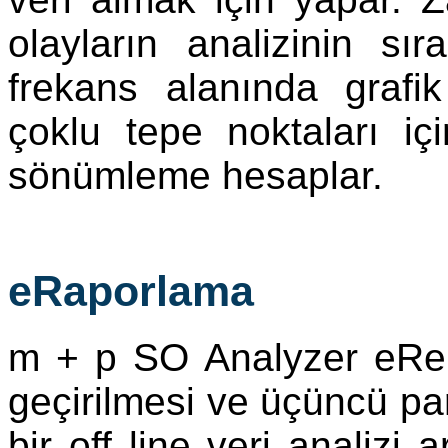
olayların analizinin sı
frekans alanında grafi
çoklu tepe noktaları iç
sönümleme hesaplar.
eRaporlama
m + p SO Analyzer eRep
geçirilmesi ve üçüncü part
bir off line veri analizi 