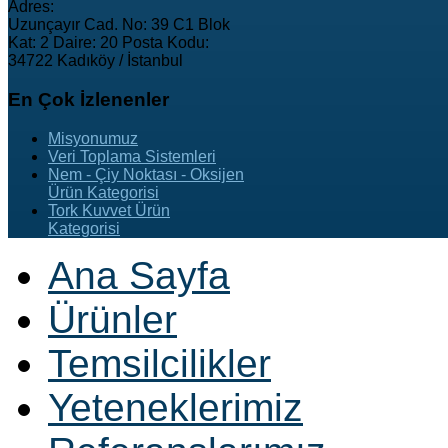
Adres:
Uzunçayır Cad. No: 39 C1 Blok
Kat: 2 Daire: 20 Posta Kodu:
34722 Kadıköy / İstanbul
En
Çok İzlenenler
Misyonumuz
Veri Toplama Sistemleri
Nem - Çiy Noktası - Oksijen
Ürün Kategorisi
Tork Kuvvet Ürün
Kategorisi
Ana Sayfa
Ürünler
Temsilcilikler
Yeteneklerimiz