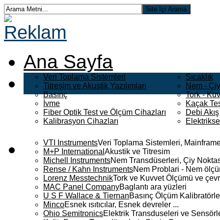
Ana Sayfa
Veri Toplama Sistemleri
Sıcaklık
Titreşim ve Akustik Yazılımları
Nem - Çiy
Basınç
Tork - Kuv
İvme
Kaçak Tes
Fiber Optik Test ve Ölçüm Cihazları
Debi Akış
Kalibrasyon Cihazları
Elektriks
VTI Instruments
Veri Toplama Sistemleri, Mainframe
M+P International
Akustik ve Titresim
Michell Instruments
Nem Transdüserleri, Çiy Noktası
Rense / Kahn Instruments
Nem Problari - Nem ölçüm
Lorenz Messtechnik
Tork ve Kuvvet Ölçümü ve çevr
MAC Panel Company
Baglantı ara yüzleri
U S F Wallace & Tiernan
Basınç Ölçüm Kalibratörle
Minco
Esnek ısıtıcılar, Esnek devreler ...
Ohio Semitronics
Elektrik Transduseleri ve Sensörler