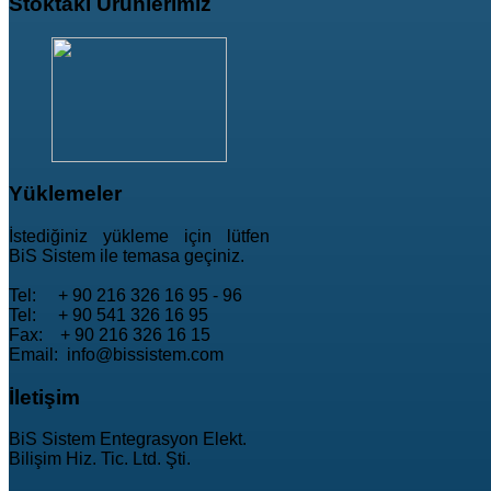
Stoktaki
Ürünlerimiz
Yüklemeler
İstediğiniz yükleme için lütfen
BiS Sistem ile temasa geçiniz.
Tel: + 90 216 326 16 95 - 96
Tel: + 90 541 326 16 95
Fax: + 90 216 326 16 15
Email: info@bissistem.com
İletişim
BiS Sistem Entegrasyon Elekt.
Bilişim Hiz. Tic. Ltd. Şti.