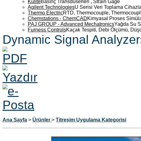
Kulite
Basınç Transdüserleri , Strain Gage
Agilent Technologies
U Serisi Veri Toplama Cihazla
Thermo Electric
RTD, Thermocouple, Thermocouple 
Chemstations - ChemCAD
Kimyasal Proses Simüla
PAJ GROUP - Advanced Mechatronics
Yağda Su S
Furness Controls
Kaçak Tespiti, Debi Ölçümü, Düş
Dynamic Signal Analyzer
Ana Sayfa
>
Ürünler
>
Titreşim Uygulama Kategorisi