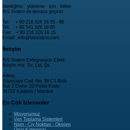
İstediğiniz yükleme için lütfen
BiS Sistem ile temasa geçiniz.
Tel: + 90 216 326 16 95 - 96
Tel: + 90 541 326 16 95
Fax: + 90 216 326 16 15
Email: info@bissistem.com
İletişim
BiS Sistem Entegrasyon Elekt.
Bilişim Hiz. Tic. Ltd. Şti.
Adres:
Uzunçayır Cad. No: 39 C1 Blok
Kat: 2 Daire: 20 Posta Kodu:
34722 Kadıköy / İstanbul
En
Çok İzlenenler
Misyonumuz
Veri Toplama Sistemleri
Nem - Çiy Noktası - Oksijen
Ürün Kategorisi