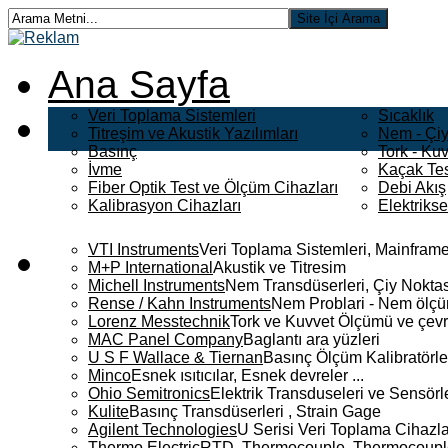
Ana Sayfa
Veri Toplama Sistemleri
Sıcaklık
Titreşim ve Akustik Yazılımları
Nem - Çiy
Basınç
Tork - Kuv
İvme
Kaçak Tes
Fiber Optik Test ve Ölçüm Cihazları
Debi Akış
Kalibrasyon Cihazları
Elektriks
VTI Instruments
Veri Toplama Sistemleri, Mainframe
M+P International
Akustik ve Titresim
Michell Instruments
Nem Transdüserleri, Çiy Noktası
Rense / Kahn Instruments
Nem Problari - Nem ölçüm
Lorenz Messtechnik
Tork ve Kuvvet Ölçümü ve çevr
MAC Panel Company
Baglantı ara yüzleri
U S F Wallace & Tiernan
Basınç Ölçüm Kalibratörle
Minco
Esnek ısıtıcılar, Esnek devreler ...
Ohio Semitronics
Elektrik Transduseleri ve Sensörler
Kulite
Basınç Transdüserleri , Strain Gage
Agilent Technologies
U Serisi Veri Toplama Cihazla
Thermo Electric
RTD, Thermocouple, Thermocouple 