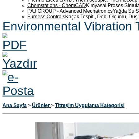
Chemstations - ChemCAD
Kimyasal Proses Simüla
PAJ GROUP - Advanced Mechatronics
Yağda Su S
Furness Controls
Kaçak Tespiti, Debi Ölçümü, Düş
Environmental Vibration 
Ana Sayfa
>
Ürünler
>
Titreşim Uygulama Kategorisi