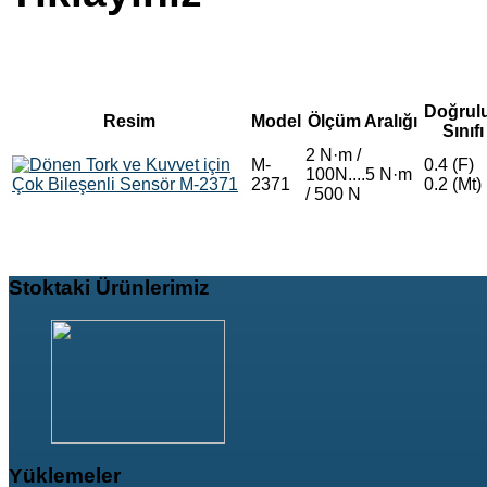
Doğrul
Resim
Model
Ölçüm Aralığı
Sınıfı
2 N·m /
M-
0.4 (F)
100N....5 N·m
2371
0.2 (Mt)
/ 500 N
Stoktaki
Ürünlerimiz
Yüklemeler