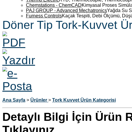
Chemstations - ChemCAD
Kimyasal Proses Simüla
PAJ GROUP - Advanced Mechatronics
Yağda Su S
Furness Controls
Kaçak Tespiti, Debi Ölçümü, Düş
Döner Tip Tork-Kuvvet Ür
Ana Sayfa
>
Ürünler
>
Tork Kuvvet Ürün Kategorisi
Detaylı Bilgi İçin Ürün
Tıklayınız