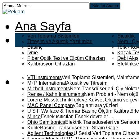
Ana Sayfa
Veri Toplama Sistemleri
Sıcaklık
Titreşim ve Akustik Yazılımları
Nem - Çiy
Basınç
Tork - Kuv
İvme
Kaçak Tes
Fiber Optik Test ve Ölçüm Cihazları
Debi Akış
Kalibrasyon Cihazları
Elektriks
VTI Instruments
Veri Toplama Sistemleri, Mainframe
M+P International
Akustik ve Titresim
Michell Instruments
Nem Transdüserleri, Çiy Noktası
Rense / Kahn Instruments
Nem Problari - Nem ölçüm
Lorenz Messtechnik
Tork ve Kuvvet Ölçümü ve çevr
MAC Panel Company
Baglantı ara yüzleri
U S F Wallace & Tiernan
Basınç Ölçüm Kalibratörle
Minco
Esnek ısıtıcılar, Esnek devreler ...
Ohio Semitronics
Elektrik Transduseleri ve Sensörler
Kulite
Basınç Transdüserleri , Strain Gage
Agilent Technologies
U Serisi Veri Toplama Cihazla
Thermo Electric
RTD, Thermocouple, Thermocouple 