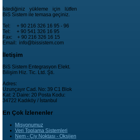
İstediğiniz yükleme için lütfen
BiS Sistem ile temasa geçiniz.
Tel: + 90 216 326 16 95 - 96
Tel: + 90 541 326 16 95
Fax: + 90 216 326 16 15
Email: info@bissistem.com
İletişim
BiS Sistem Entegrasyon Elekt.
Bilişim Hiz. Tic. Ltd. Şti.
Adres:
Uzunçayır Cad. No: 39 C1 Blok
Kat: 2 Daire: 20 Posta Kodu:
34722 Kadıköy / İstanbul
En
Çok İzlenenler
Misyonumuz
Veri Toplama Sistemleri
Nem - Çiy Noktası - Oksijen