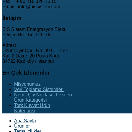
Fax: + 90 216 326 16 15
Email: info@bissistem.com
İletişim
BiS Sistem Entegrasyon Elekt.
Bilişim Hiz. Tic. Ltd. Şti.
Adres:
Uzunçayır Cad. No: 39 C1 Blok
Kat: 2 Daire: 20 Posta Kodu:
34722 Kadıköy / İstanbul
En
Çok İzlenenler
Misyonumuz
Veri Toplama Sistemleri
Nem - Çiy Noktası - Oksijen
Ürün Kategorisi
Tork Kuvvet Ürün
Kategorisi
Ana Sayfa
Ürünler
Temsilcilikler