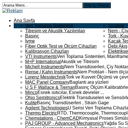
Ana Sayfa
Veri Toplama Sistemleri
Sıcaklık
Titreşim ve Akustik Yazılımları
Nem - Çiy
Basınç
Tork - Kuv
İvme
Kaçak Tes
Fiber Optik Test ve Ölçüm Cihazları
Debi Akış
Kalibrasyon Cihazları
Elektriks
VTI Instruments
Veri Toplama Sistemleri, Mainframe
M+P International
Akustik ve Titresim
Michell Instruments
Nem Transdüserleri, Çiy Noktası
Rense / Kahn Instruments
Nem Problari - Nem ölçüm
Lorenz Messtechnik
Tork ve Kuvvet Ölçümü ve çevr
MAC Panel Company
Baglantı ara yüzleri
U S F Wallace & Tiernan
Basınç Ölçüm Kalibratörle
Minco
Esnek ısıtıcılar, Esnek devreler ...
Ohio Semitronics
Elektrik Transduseleri ve Sensörler
Kulite
Basınç Transdüserleri , Strain Gage
Agilent Technologies
U Serisi Veri Toplama Cihazla
Thermo Electric
RTD, Thermocouple, Thermocouple 
Chemstations - ChemCAD
Kimyasal Proses Simüla
PAJ GROUP - Advanced Mechatronics
Yağda Su S