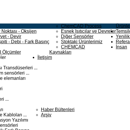
ChemCAD Process
Ürünle
 Noktası - Oksijen
Esnek Isıtıcılar ve Devreler
Temsilc
vet - Devir
Diğer Sensörler
Yenilik
piti - Debi - Fark Basınç
Stoktaki Ürünlerimiz
Refera
CHEMCAD
İnsan
el Ölçümler
Kaynakları
ler
İletişim
 Transdüserleri ...
 sensörleri ...
e elemanları
ri
i ...
rı
Haber Bültenleri
Kabloları ...
Arşiv
syon Yazılımı
ensörleri