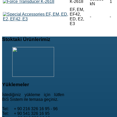
K-2618
1
kN
EF, EM,
EF42,
-
-
ED, E2,
E3
Stoktaki
Ürünlerimiz
Yüklemeler
İstediğiniz yükleme için lütfen
BiS Sistem ile temasa geçiniz.
Tel: + 90 216 326 16 95 - 96
Tel: + 90 541 326 16 95