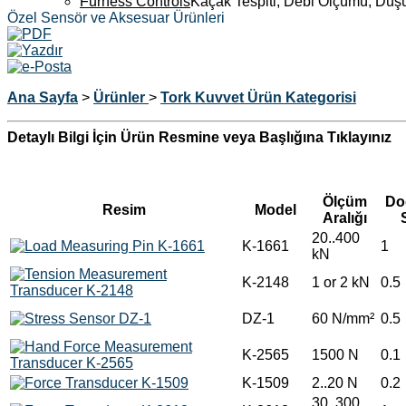
Furness Controls
Kaçak Tespiti, Debi Ölçümü, Düş
Özel Sensör ve Aksesuar Ürünleri
Ana Sayfa
>
Ürünler
>
Tork Kuvvet Ürün Kategorisi
Detaylı Bilgi İçin Ürün Resmine veya Başlığına Tıklayınız
Ölçüm
Do
Resim
Model
Aralığı
S
20..400
K-1661
1
kN
K-2148
1 or 2 kN
0.5
DZ-1
60 N/mm²
0.5
K-2565
1500 N
0.1
K-1509
2..20 N
0.2
30..300