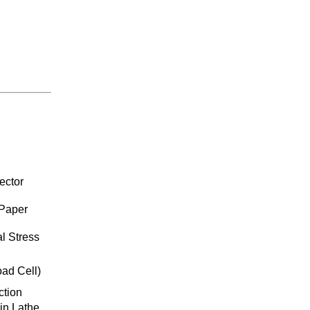
ector
 Paper
al Stress
ad Cell)
ction
in Lathe