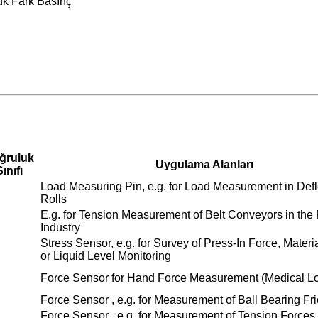
ük Fark Basınç
ğruluk
Uygulama Alanları
ınıfı
Load Measuring Pin, e.g. for Load Measurement in Defl
Rolls
E.g. for Tension Measurement of Belt Conveyors in the
Industry
Stress Sensor, e.g. for Survey of Press-In Force, Materi
or Liquid Level Monitoring
Force Sensor for Hand Force Measurement (Medical Lo
Force Sensor , e.g. for Measurement of Ball Bearing Fri
Force Sensor , e.g. for Measurement of Tension Forces 