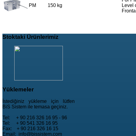
PM
150 kg
Level 
Fronta
Stoktaki
Ürünlerimiz
Yüklemeler
İstediğiniz yükleme için lütfen
BiS Sistem ile temasa geçiniz.
Tel: + 90 216 326 16 95 - 96
Tel: + 90 541 326 16 95
Fax: + 90 216 326 16 15
Email: info@bissistem.com