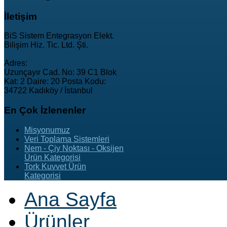
İletişim
BiS Sistem Entegrasyon Elekt.
Bilişim Hiz. Tic. Ltd. Şti.
Adres:
Uzunçayır Cad. No: 39 C1 Blok
Kat: 2 Daire: 20 Posta Kodu:
34722 Kadıköy / İstanbul
En
Çok İzlenenler
Misyonumuz
Veri Toplama Sistemleri
Nem - Çiy Noktası - Oksijen
Ürün Kategorisi
Tork Kuvvet Ürün
Kategorisi
Ana Sayfa
Ürünler