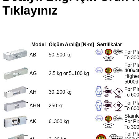
Tıklayınız
Model
Ölçüm Aralığı [N·m]
Sertifikalar
For Pl
AB
50..500 kg
To 30
For Pl
400x40
AG
2.5 kg or 5..100 kg
Highes
5000d
For Pl
AH
30..200 kg
To 60
For Pl
AHN
250 kg
To 60
Stainl
AK
6..300 kg
For Pl
To 30
For Pl