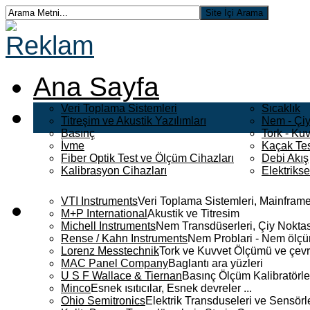
Ana Sayfa
Veri Toplama Sistemleri
Sıcaklık
Titreşim ve Akustik Yazılımları
Nem - Çiy
Basınç
Tork - Kuv
İvme
Kaçak Tes
Fiber Optik Test ve Ölçüm Cihazları
Debi Akış
Kalibrasyon Cihazları
Elektriks
VTI Instruments
Veri Toplama Sistemleri, Mainframe
M+P International
Akustik ve Titresim
Michell Instruments
Nem Transdüserleri, Çiy Noktası
Rense / Kahn Instruments
Nem Problari - Nem ölçüm
Lorenz Messtechnik
Tork ve Kuvvet Ölçümü ve çevr
MAC Panel Company
Baglantı ara yüzleri
U S F Wallace & Tiernan
Basınç Ölçüm Kalibratörle
Minco
Esnek ısıtıcılar, Esnek devreler ...
Ohio Semitronics
Elektrik Transduseleri ve Sensörler