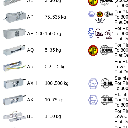
AL
3..30 kg
(200x2
To 30
For Pl
AP
75..635 kg
To 30
Flat D
For Pl
AP1500
1500 kg
To 30
Flat D
For Pl
AQ
5..35 kg
To 30
Flat D
For Pl
AR
0.2..1.2 kg
Low Co
Flat D
Stainl
AXH
100..500 kg
For Pl
To 30
Stainl
AXL
10..75 kg
For Pl
To 30
For Pl
BE
1..10 kg
Low Co
Flat 
For Pl