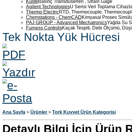
Kulite
Basınç Transdüserleri , Strain Gage
Agilent Technologies
U Serisi Veri Toplama Cihazla
Thermo Electric
RTD, Thermocouple, Thermocouple 
Chemstations - ChemCAD
Kimyasal Proses Simüla
PAJ GROUP - Advanced Mechatronics
Yağda Su S
Furness Controls
Kaçak Tespiti, Debi Ölçümü, Düş
Tek Nokta Yük Hücresi
Ana Sayfa
>
Ürünler
>
Tork Kuvvet Ürün Kategorisi
Detaylı Bilgi İçin Ürün