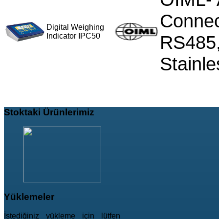
Connect
Digital Weighing
Indicator IPC50
RS485,
Stainl
Stoktaki
Ürünlerimiz
Yüklemeler
İstediğiniz yükleme için lütfen