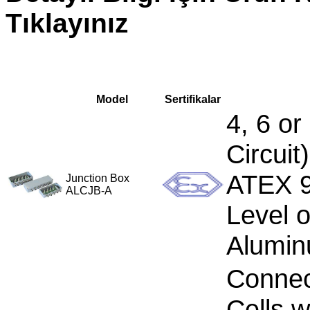
Tıklayınız
Model
Sertifikalar
4, 6 or
Circuit)
ATEX 9
Junction Box
ALCJB-A
Level o
Alumin
Connect
Cells 