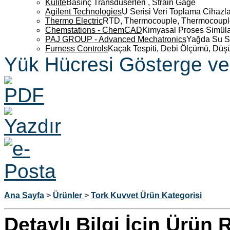
Kulite
Basınç Transdüserleri , Strain Gage
Agilent Technologies
U Serisi Veri Toplama Cihazla
Thermo Electric
RTD, Thermocouple, Thermocouple 
Chemstations - ChemCAD
Kimyasal Proses Simüla
PAJ GROUP - Advanced Mechatronics
Yağda Su S
Furness Controls
Kaçak Tespiti, Debi Ölçümü, Düş
Yük Hücresi Gösterge ve 
Ana Sayfa
>
Ürünler
>
Tork Kuvvet Ürün Kategorisi
Detaylı Bilgi İçin Ürün