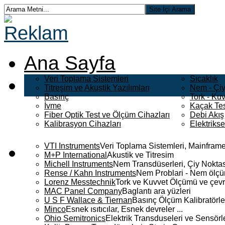
Ana Sayfa
Veri Toplama Sistemleri
Sıcaklık
Titreşim ve Akustik Yazılımları
Nem - Çiy
Basınç
Tork - Kuv
İvme
Kaçak Tes
Fiber Optik Test ve Ölçüm Cihazları
Debi Akış
Kalibrasyon Cihazları
Elektriks
VTI Instruments
Veri Toplama Sistemleri, Mainframe
M+P International
Akustik ve Titresim
Michell Instruments
Nem Transdüserleri, Çiy Noktası
Rense / Kahn Instruments
Nem Problari - Nem ölçüm
Lorenz Messtechnik
Tork ve Kuvvet Ölçümü ve çevr
MAC Panel Company
Baglantı ara yüzleri
U S F Wallace & Tiernan
Basınç Ölçüm Kalibratörle
Minco
Esnek ısıtıcılar, Esnek devreler ...
Ohio Semitronics
Elektrik Transduseleri ve Sensörler