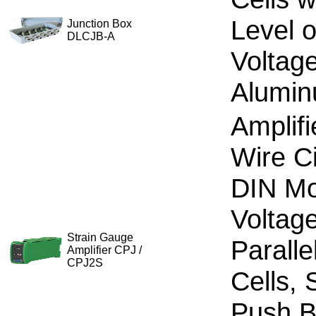
Level o
Junction Box
DLCJB-A
Voltage
Alumin
Amplifi
Wire Ci
DIN Mo
Voltag
Strain Gauge
Paralle
Amplifier CPJ /
CPJ2S
Cells, 
Push B