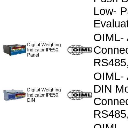
Low- Pa
Evaluat
OIML- 
Digital Weighing
Connect
Indicator IPE50
Panel
RS485
OIML- 
DIN Mo
Digital Weighing
Indicator IPE50
Connect
DIN
RS485
OIML- 