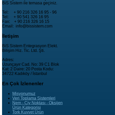
BiS Sistem ile temasa geçiniz.
Tel: + 90 216 326 16 95 - 96
Tel: + 90 541 326 16 95
Fax: + 90 216 326 16 15
Email: info@bissistem.com
İletişim
BiS Sistem Entegrasyon Elekt.
Bilişim Hiz. Tic. Ltd. Şti.
Adres:
Uzunçayır Cad. No: 39 C1 Blok
Kat: 2 Daire: 20 Posta Kodu:
34722 Kadıköy / İstanbul
En
Çok İzlenenler
Misyonumuz
Veri Toplama Sistemleri
Nem - Çiy Noktası - Oksijen
Ürün Kategorisi
Tork Kuvvet Ürün