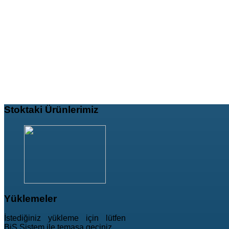
Stoktaki
Ürünlerimiz
Yüklemeler
İstediğiniz yükleme için lütfen
BiS Sistem ile temasa geçiniz.