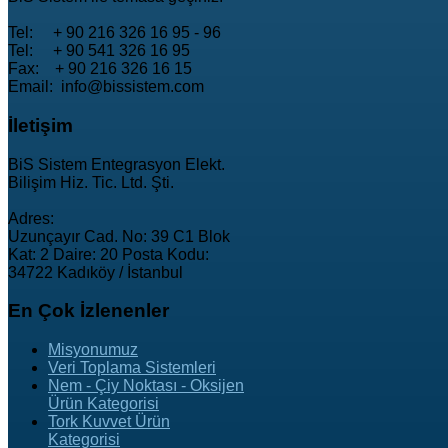
Tel: + 90 216 326 16 95 - 96
Tel: + 90 541 326 16 95
Fax: + 90 216 326 16 15
Email: info@bissistem.com
İletişim
BiS Sistem Entegrasyon Elekt.
Bilişim Hiz. Tic. Ltd. Şti.
Adres:
Uzunçayır Cad. No: 39 C1 Blok
Kat: 2 Daire: 20 Posta Kodu:
34722 Kadıköy / İstanbul
En
Çok İzlenenler
Misyonumuz
Veri Toplama Sistemleri
Nem - Çiy Noktası - Oksijen
Ürün Kategorisi
Tork Kuvvet Ürün
Kategorisi