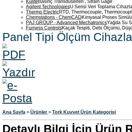
Kulite
Basınç Transdüserleri , Strain Gage
Agilent Technologies
U Serisi Veri Toplama Cihazla
Thermo Electric
RTD, Thermocouple, Thermocouple 
Chemstations - ChemCAD
Kimyasal Proses Simüla
PAJ GROUP - Advanced Mechatronics
Yağda Su S
Furness Controls
Kaçak Tespiti, Debi Ölçümü, Düş
Panel Tipi Ölçüm Cihazla
Ana Sayfa
>
Ürünler
>
Tork Kuvvet Ürün Kategorisi
Detaylı Bilgi İçin Ürün