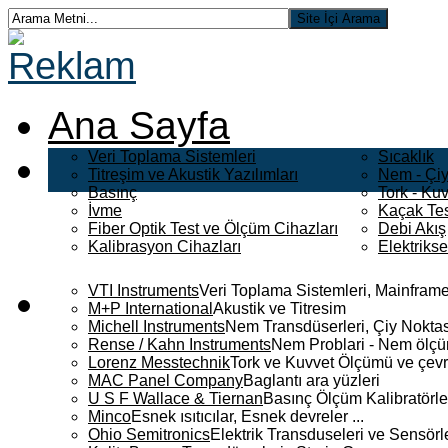
Ana Sayfa
Veri Toplama Sistemleri
Sıcaklık
Titreşim ve Akustik Yazılımları
Nem - Çiy
Basınç
Tork - Kuv
İvme
Kaçak Tes
Fiber Optik Test ve Ölçüm Cihazları
Debi Akış
Kalibrasyon Cihazları
Elektriks
VTI Instruments
Veri Toplama Sistemleri, Mainframe
M+P International
Akustik ve Titresim
Michell Instruments
Nem Transdüserleri, Çiy Noktası
Rense / Kahn Instruments
Nem Problari - Nem ölçüm
Lorenz Messtechnik
Tork ve Kuvvet Ölçümü ve çevr
MAC Panel Company
Baglantı ara yüzleri
U S F Wallace & Tiernan
Basınç Ölçüm Kalibratörle
Minco
Esnek ısıtıcılar, Esnek devreler ...
Ohio Semitronics
Elektrik Transduseleri ve Sensörler