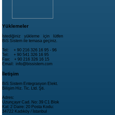
Yüklemeler
İstediğiniz yükleme için lütfen
BiS Sistem ile temasa geçiniz.
Tel: + 90 216 326 16 95 - 96
Tel: + 90 541 326 16 95
Fax: + 90 216 326 16 15
Email: info@bissistem.com
İletişim
BiS Sistem Entegrasyon Elekt.
Bilişim Hiz. Tic. Ltd. Şti.
Adres:
Uzunçayır Cad. No: 39 C1 Blok
Kat: 2 Daire: 20 Posta Kodu:
34722 Kadıköy / İstanbul