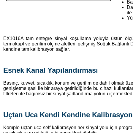
Ba
Dağ
il
Yü
EX1016A tam entegre sinyal koşullama yoluyla üstün ölçüm h
termokupl ve gerilim ölçme aletleri, gelişmiş Soğuk Bağlant
kendine tam kalibrasyon sağlar.
Esnek Kanal Yapılandırması
Basınç, kuvvet, sıcaklık, konum ve gerilim de dahil olmak üz
genişletme şasi ile bir araya getirildiğinde bu cihazı kullanıla
filtreleri ile bağımsız bir sinyal şartlandırma yolunu içermektedi
Uçtan Uca Kendi Kendine Kalibrasyon
Komple uçtan uca self-kalibrasyon her sinyal yolu için program
ve sık sık arzu edildiği gibi gerçekleştirilebilir.