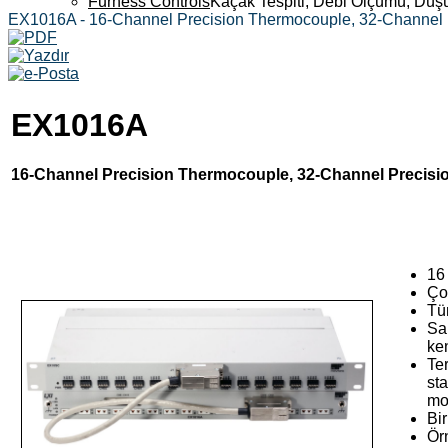
Furness Controls
Kaçak Tespiti, Debi Ölçümü, Düş
EX1016A - 16-Channel Precision Thermocouple, 32-Channel 
EX1016A
16-Channel Precision Thermocouple, 32-Channel Precisi
16 
Ço
Tü
Sa
ke
Ter
st
mo
Bir
Ör