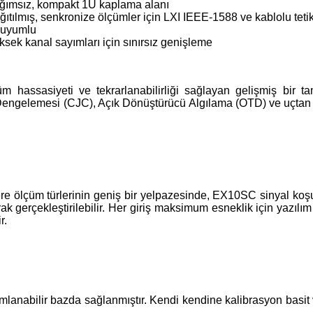
ğımsız, kompakt 1U kaplama alanı
ıtılmış, senkronize ölçümler için LXI IEEE-1588 ve kablolu tetik
e uyumlu
ksek kanal sayımları için sınırsız genişleme
assasiyeti ve tekrarlanabilirliği sağlayan gelişmiş bir tam
ı Dengelemesi (CJC), Açık Dönüştürücü Algılama (OTD) ve uçtan
ere ölçüm türlerinin geniş bir yelpazesinde, EX10SC sinyal koş
rak gerçekleştirilebilir. Her giriş maksimum esneklik için yazılım 
r.
lanabilir bazda sağlanmıştır. Kendi kendine kalibrasyon basit v