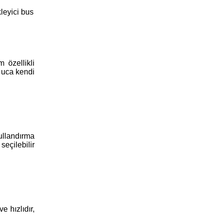
leyici bus
 özellikli
 uca kendi
ullandırma
seçilebilir
e hızlıdır,