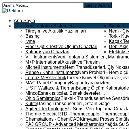
Ana Sayfa
Veri Toplama Sistemleri
Sıcaklık
Titreşim ve Akustik Yazılımları
Nem - Çiy
Basınç
Tork - Kuv
İvme
Kaçak Tes
Fiber Optik Test ve Ölçüm Cihazları
Debi Akış
Kalibrasyon Cihazları
Elektriks
VTI Instruments
Veri Toplama Sistemleri, Mainframe
M+P International
Akustik ve Titresim
Michell Instruments
Nem Transdüserleri, Çiy Noktası
Rense / Kahn Instruments
Nem Problari - Nem ölçüm
Lorenz Messtechnik
Tork ve Kuvvet Ölçümü ve çevr
MAC Panel Company
Baglantı ara yüzleri
U S F Wallace & Tiernan
Basınç Ölçüm Kalibratörle
Minco
Esnek ısıtıcılar, Esnek devreler ...
Ohio Semitronics
Elektrik Transduseleri ve Sensörler
Kulite
Basınç Transdüserleri , Strain Gage
Agilent Technologies
U Serisi Veri Toplama Cihazla
Thermo Electric
RTD, Thermocouple, Thermocouple 
Chemstations - ChemCAD
Kimyasal Proses Simüla
PAJ GROUP - Advanced Mechatronics
Yağda Su S