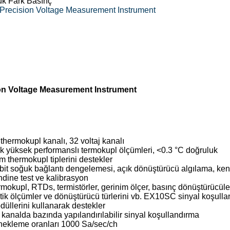
ük Fark Basınç
Precision Voltage Measurement Instrument
on Voltage Measurement Instrument
thermokupl kanalı, 32 voltaj kanalı
k yüksek performanslı termokupl ölçümleri, <0.3 °C doğruluk
m thermokupl tiplerini destekler
bit soğuk bağlantı dengelemesi, açık dönüştürücü algılama, ken
ndine test ve kalibrasyon
mokupl, RTDs, termistörler, gerinim ölçer, basınç dönüştürücüler
atik ölçümler ve dönüştürücü türlerini vb. EX10SC sinyal koşull
düllerini kullanarak destekler
 kanalda bazında yapılandırılabilir sinyal koşullandırma
nekleme oranları 1000 Sa/sec/ch