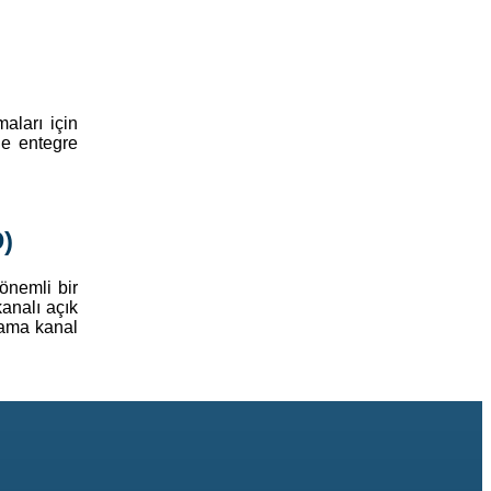
aları için
le entegre
)
önemli bir
kanalı açık
lama kanal