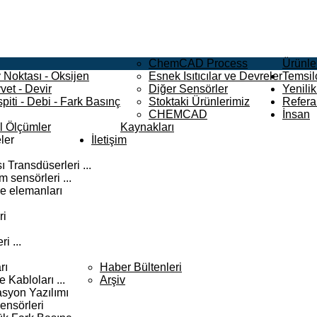
ChemCAD Process
Ürünle
 Noktası - Oksijen
Esnek Isıtıcılar ve Devreler
Temsilc
vet - Devir
Diğer Sensörler
Yenilik
piti - Debi - Fark Basınç
Stoktaki Ürünlerimiz
Refera
CHEMCAD
İnsan
el Ölçümler
Kaynakları
ler
İletişim
 Transdüserleri ...
 sensörleri ...
e elemanları
ri
i ...
rı
Haber Bültenleri
Kabloları ...
Arşiv
syon Yazılımı
ensörleri