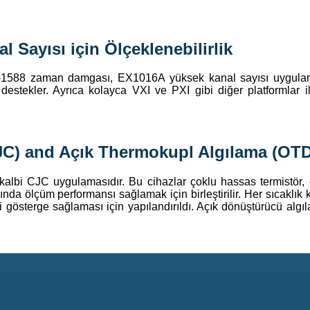
 Sayısı için Ölçeklenebilirlik
IEEE-1588 zaman damgası, EX1016A yüksek kanal sayısı uygulam
i destekler. Ayrıca kolayca VXI ve PXI gibi diğer platformlar i
JC) and Açık Thermokupl Algılama (OTD
lbi CJC uygulamasıdır. Bu cihazlar çoklu hassas termistör, 
nda ölçüm performansı sağlamak için birleştirilir. Her sıcaklık 
i gösterge sağlaması için yapılandırıldı. Açık dönüştürücü algı