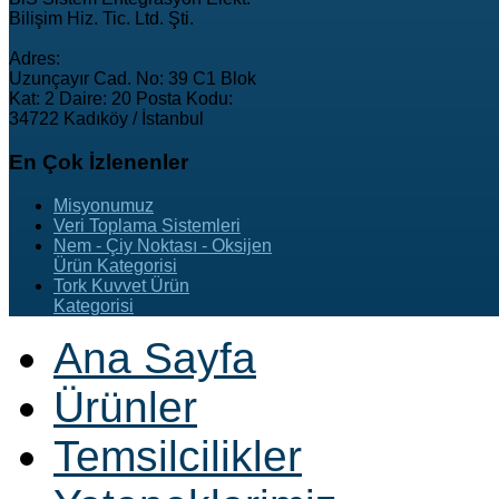
Bilişim Hiz. Tic. Ltd. Şti.
Adres:
Uzunçayır Cad. No: 39 C1 Blok
Kat: 2 Daire: 20 Posta Kodu:
34722 Kadıköy / İstanbul
En
Çok İzlenenler
Misyonumuz
Veri Toplama Sistemleri
Nem - Çiy Noktası - Oksijen
Ürün Kategorisi
Tork Kuvvet Ürün
Kategorisi
Ana Sayfa
Ürünler
Temsilcilikler