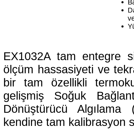
B
Da
ve
Yü
EX1032A tam entegre si
ölçüm hassasiyeti ve tekra
bir tam özellikli termok
gelişmiş Soğuk Bağlan
Dönüştürücü Algılama
kendine tam kalibrasyon s