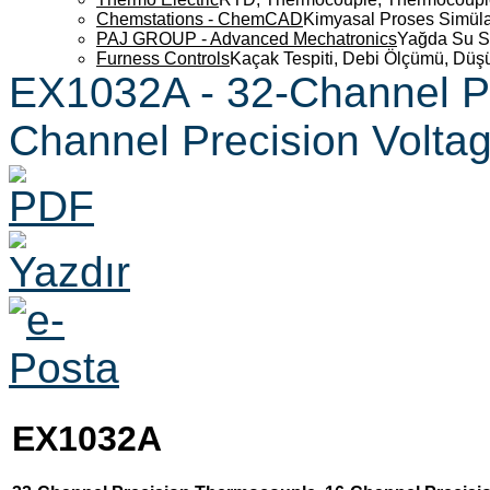
Chemstations - ChemCAD
Kimyasal Proses Simüla
PAJ GROUP - Advanced Mechatronics
Yağda Su S
Furness Controls
Kaçak Tespiti, Debi Ölçümü, Düş
EX1032A - 32-Channel Pr
Channel Precision Volta
EX1032A