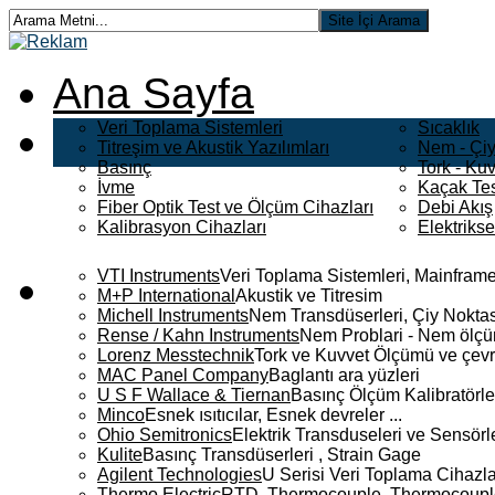
Ana Sayfa
Veri Toplama Sistemleri
Sıcaklık
Titreşim ve Akustik Yazılımları
Nem - Çiy
Basınç
Tork - Kuv
İvme
Kaçak Tes
Fiber Optik Test ve Ölçüm Cihazları
Debi Akış
Kalibrasyon Cihazları
Elektriks
VTI Instruments
Veri Toplama Sistemleri, Mainframe
M+P International
Akustik ve Titresim
Michell Instruments
Nem Transdüserleri, Çiy Noktası
Rense / Kahn Instruments
Nem Problari - Nem ölçüm
Lorenz Messtechnik
Tork ve Kuvvet Ölçümü ve çevr
MAC Panel Company
Baglantı ara yüzleri
U S F Wallace & Tiernan
Basınç Ölçüm Kalibratörle
Minco
Esnek ısıtıcılar, Esnek devreler ...
Ohio Semitronics
Elektrik Transduseleri ve Sensörler
Kulite
Basınç Transdüserleri , Strain Gage
Agilent Technologies
U Serisi Veri Toplama Cihazla
Thermo Electric
RTD, Thermocouple, Thermocouple 