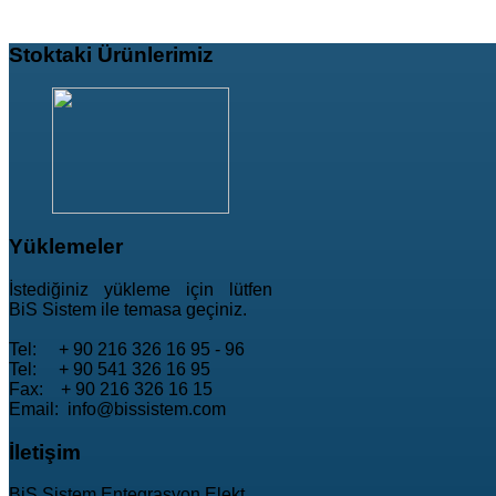
Stoktaki
Ürünlerimiz
Yüklemeler
İstediğiniz yükleme için lütfen
BiS Sistem ile temasa geçiniz.
Tel: + 90 216 326 16 95 - 96
Tel: + 90 541 326 16 95
Fax: + 90 216 326 16 15
Email: info@bissistem.com
İletişim
BiS Sistem Entegrasyon Elekt.