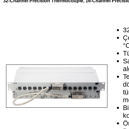
32-Channel Precision Thermocouple, 16-Channel Precisi
32
Ç
°
Tü
S
al
Te
dö
tü
mo
Bi
k
Ö