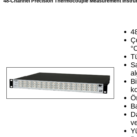
48-Channel Precision Thermocouple Measurement Instr
4
Ç
°
Tü
S
al
Bi
k
Ö
B
Da
ve
Yü