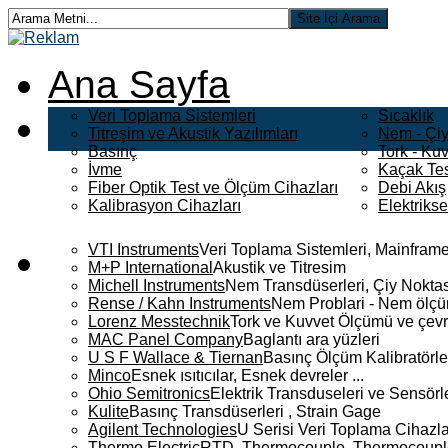
Ana Sayfa
Veri Toplama Sistemleri
Sıcaklık
Titreşim ve Akustik Yazılımları
Nem - Çiy
Basınç
Tork - Kuv
İvme
Kaçak Tes
Fiber Optik Test ve Ölçüm Cihazları
Debi Akış
Kalibrasyon Cihazları
Elektriks
VTI Instruments
Veri Toplama Sistemleri, Mainframe
M+P International
Akustik ve Titresim
Michell Instruments
Nem Transdüserleri, Çiy Noktası
Rense / Kahn Instruments
Nem Problari - Nem ölçüm
Lorenz Messtechnik
Tork ve Kuvvet Ölçümü ve çevr
MAC Panel Company
Baglantı ara yüzleri
U S F Wallace & Tiernan
Basınç Ölçüm Kalibratörle
Minco
Esnek ısıtıcılar, Esnek devreler ...
Ohio Semitronics
Elektrik Transduseleri ve Sensörler
Kulite
Basınç Transdüserleri , Strain Gage
Agilent Technologies
U Serisi Veri Toplama Cihazla
Thermo Electric
RTD, Thermocouple, Thermocouple 