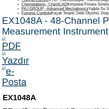
Chemstations - ChemCAD
Kimyasal Proses Simüla
PAJ GROUP - Advanced Mechatronics
Yağda Su S
Furness Controls
Kaçak Tespiti, Debi Ölçümü, Düş
EX1048A - 48-Channel P
Measurement Instrument
EX1048A