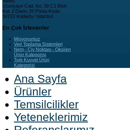
Adres:
Uzunçayır Cad. No: 39 C1 Blok
Kat: 2 Daire: 20 Posta Kodu:
34722 Kadıköy / İstanbul
En
Çok İzlenenler
Misyonumuz
Veri Toplama Sistemleri
Nem - Çiy Noktası - Oksijen
Ürün Kategorisi
Tork Kuvvet Ürün
Kategorisi
Ana Sayfa
Ürünler
Temsilcilikler
Yeteneklerimiz
Referanslarımız