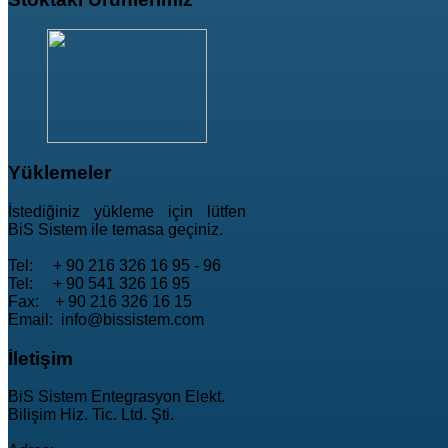
Yüklemeler
İstediğiniz yükleme için lütfen
BiS Sistem ile temasa geçiniz.
Tel: + 90 216 326 16 95 - 96
Tel: + 90 541 326 16 95
Fax: + 90 216 326 16 15
Email: info@bissistem.com
İletişim
BiS Sistem Entegrasyon Elekt.
Bilişim Hiz. Tic. Ltd. Şti.