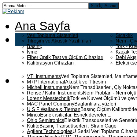
Ana Sayfa
Veri Toplama Sistemleri
Sıcaklık
Titreşim ve Akustik Yazılımları
Nem - Çiy
Basınç
Tork - Kuv
İvme
Kaçak Tes
Fiber Optik Test ve Ölçüm Cihazları
Debi Akış
Kalibrasyon Cihazları
Elektriks
VTI Instruments
Veri Toplama Sistemleri, Mainframe
M+P International
Akustik ve Titresim
Michell Instruments
Nem Transdüserleri, Çiy Noktası
Rense / Kahn Instruments
Nem Problari - Nem ölçüm
Lorenz Messtechnik
Tork ve Kuvvet Ölçümü ve çevr
MAC Panel Company
Baglantı ara yüzleri
U S F Wallace & Tiernan
Basınç Ölçüm Kalibratörle
Minco
Esnek ısıtıcılar, Esnek devreler ...
Ohio Semitronics
Elektrik Transduseleri ve Sensörler
Kulite
Basınç Transdüserleri , Strain Gage
Agilent Technologies
U Serisi Veri Toplama Cihazla
Thermo Electric
RTD, Thermocouple, Thermocouple 