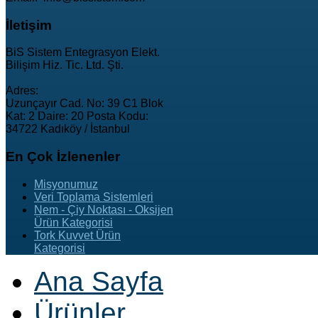
İletişim
BiS Sistem Entegrasyon Elekt.
Bilişim Hiz. Tic. Ltd. Şti.
Adres:
Uzunçayır Cad. No: 39 C1 Blok
Kat: 2 Daire: 20 Posta Kodu:
34722 Kadıköy / İstanbul
En
Çok İzlenenler
Misyonumuz
Veri Toplama Sistemleri
Nem - Çiy Noktası - Oksijen
Ürün Kategorisi
Tork Kuvvet Ürün
Kategorisi
Ana Sayfa
Ürünler