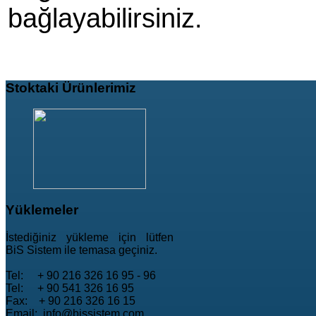
bağlayabilirsiniz.
Stoktaki
Ürünlerimiz
Yüklemeler
İstediğiniz yükleme için lütfen
BiS Sistem ile temasa geçiniz.
Tel: + 90 216 326 16 95 - 96
Tel: + 90 541 326 16 95
Fax: + 90 216 326 16 15
Email: info@bissistem.com