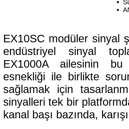
Sü
A
EX10SC modüler sinyal şa
endüstriyel sinyal topl
EX1000A ailesinin bu 
esnekliği ile birlikte so
sağlamak için tasarlanmı
sinyalleri tek bir platfo
kanal başı bazında, karışık 