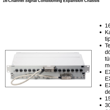
16-Channel Signal Conditioning Expansion Chassis
16
Ka
ti
Te
dö
tü
mo
E
E
EX
d
1
30