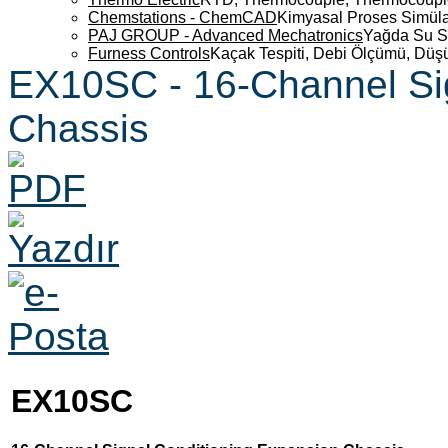
Chemstations - ChemCAD
Kimyasal Proses Simüla
PAJ GROUP - Advanced Mechatronics
Yağda Su S
Furness Controls
Kaçak Tespiti, Debi Ölçümü, Düş
EX10SC - 16-Channel Sig
Chassis
EX10SC