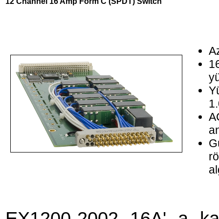
12 Channel 16 Amp Form C (SPDT) Switch
A
1
y
Y
1
A
an
Gü
rö
al
EX1200-2002 16A' a kad