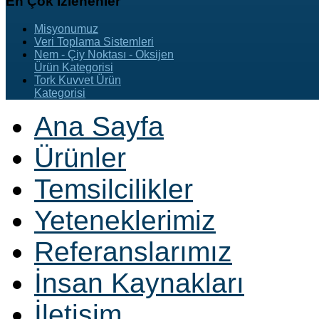
En
Çok İzlenenler
Misyonumuz
Veri Toplama Sistemleri
Nem - Çiy Noktası - Oksijen
Ürün Kategorisi
Tork Kuvvet Ürün
Kategorisi
Ana Sayfa
Ürünler
Temsilcilikler
Yeteneklerimiz
Referanslarımız
İnsan Kaynakları
İletişim