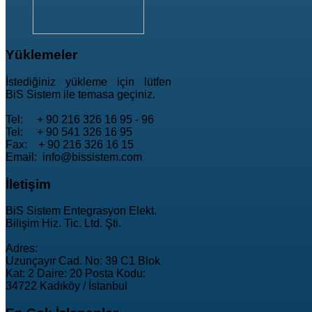
Yüklemeler
İstediğiniz yükleme için lütfen
BiS Sistem ile temasa geçiniz.
Tel: + 90 216 326 16 95 - 96
Tel: + 90 541 326 16 95
Fax: + 90 216 326 16 15
Email: info@bissistem.com
İletişim
BiS Sistem Entegrasyon Elekt.
Bilişim Hiz. Tic. Ltd. Şti.
Adres:
Uzunçayır Cad. No: 39 C1 Blok
Kat: 2 Daire: 20 Posta Kodu:
34722 Kadıköy / İstanbul