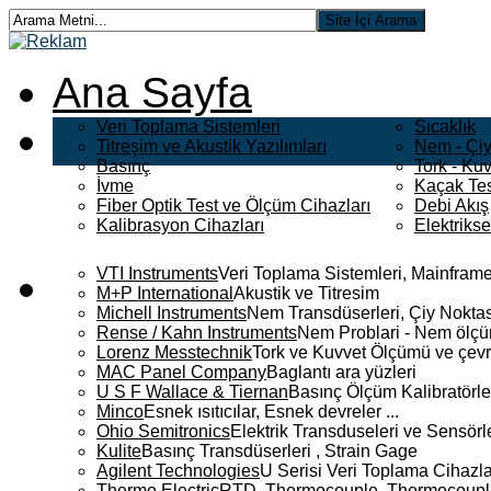
Ana Sayfa
Veri Toplama Sistemleri
Sıcaklık
Titreşim ve Akustik Yazılımları
Nem - Çiy
Basınç
Tork - Kuv
İvme
Kaçak Tes
Fiber Optik Test ve Ölçüm Cihazları
Debi Akış
Kalibrasyon Cihazları
Elektriks
VTI Instruments
Veri Toplama Sistemleri, Mainframe
M+P International
Akustik ve Titresim
Michell Instruments
Nem Transdüserleri, Çiy Noktası
Rense / Kahn Instruments
Nem Problari - Nem ölçüm
Lorenz Messtechnik
Tork ve Kuvvet Ölçümü ve çevr
MAC Panel Company
Baglantı ara yüzleri
U S F Wallace & Tiernan
Basınç Ölçüm Kalibratörle
Minco
Esnek ısıtıcılar, Esnek devreler ...
Ohio Semitronics
Elektrik Transduseleri ve Sensörler
Kulite
Basınç Transdüserleri , Strain Gage
Agilent Technologies
U Serisi Veri Toplama Cihazla
Thermo Electric
RTD, Thermocouple, Thermocouple 