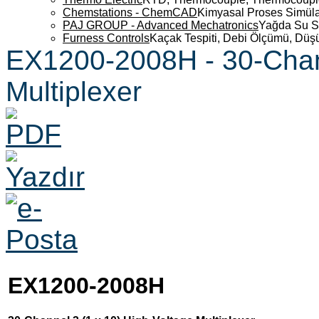
Chemstations - ChemCAD
Kimyasal Proses Simüla
PAJ GROUP - Advanced Mechatronics
Yağda Su S
Furness Controls
Kaçak Tespiti, Debi Ölçümü, Düş
EX1200-2008H - 30-Chann
Multiplexer
EX1200-2008H