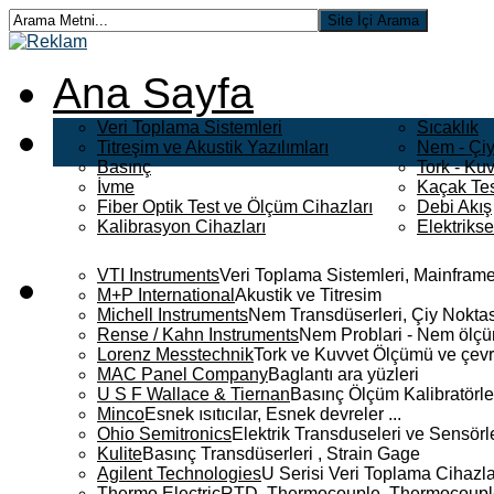
Ana Sayfa
Veri Toplama Sistemleri
Sıcaklık
Titreşim ve Akustik Yazılımları
Nem - Çiy
Basınç
Tork - Kuv
İvme
Kaçak Tes
Fiber Optik Test ve Ölçüm Cihazları
Debi Akış
Kalibrasyon Cihazları
Elektriks
VTI Instruments
Veri Toplama Sistemleri, Mainframe
M+P International
Akustik ve Titresim
Michell Instruments
Nem Transdüserleri, Çiy Noktası
Rense / Kahn Instruments
Nem Problari - Nem ölçüm
Lorenz Messtechnik
Tork ve Kuvvet Ölçümü ve çevr
MAC Panel Company
Baglantı ara yüzleri
U S F Wallace & Tiernan
Basınç Ölçüm Kalibratörle
Minco
Esnek ısıtıcılar, Esnek devreler ...
Ohio Semitronics
Elektrik Transduseleri ve Sensörler
Kulite
Basınç Transdüserleri , Strain Gage
Agilent Technologies
U Serisi Veri Toplama Cihazla
Thermo Electric
RTD, Thermocouple, Thermocouple 