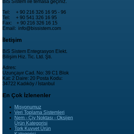
BiS Sistem ile temasa geçiniz.
Tel: + 90 216 326 16 95 - 96
Tel: + 90 541 326 16 95
Fax: + 90 216 326 16 15
Email: info@bissistem.com
İletişim
BiS Sistem Entegrasyon Elekt.
Bilişim Hiz. Tic. Ltd. Şti.
Adres:
Uzunçayır Cad. No: 39 C1 Blok
Kat: 2 Daire: 20 Posta Kodu:
34722 Kadıköy / İstanbul
En
Çok İzlenenler
Misyonumuz
Veri Toplama Sistemleri
Nem - Çiy Noktası - Oksijen
Ürün Kategorisi
Tork Kuvvet Ürün
Kategorisi