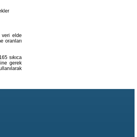
ekler
veri elde
e oranları
2165 sıkıca
sine gerek
llanılarak