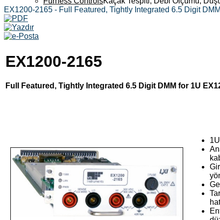
Furness Controls
Kaçak Tespiti, Debi Ölçümü, Düş
EX1200-2165 - Full Featured, Tightly Integrated 6.5 Digit D
EX1200-2165
Full Featured, Tightly Integrated 6.5 Digit DMM for 1U EX
1U
Ana
ka
Gi
yön
Ge
Ta
hat
En
dü