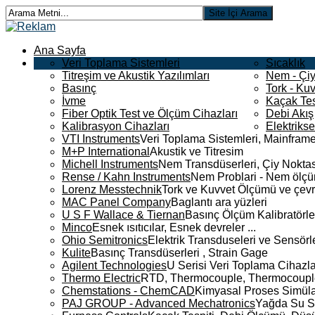
Ana Sayfa
Veri Toplama Sistemleri
Sıcaklık
Titreşim ve Akustik Yazılımları
Nem - Çiy
Basınç
Tork - Kuv
İvme
Kaçak Tes
Fiber Optik Test ve Ölçüm Cihazları
Debi Akış
Kalibrasyon Cihazları
Elektriks
VTI Instruments
Veri Toplama Sistemleri, Mainframe
M+P International
Akustik ve Titresim
Michell Instruments
Nem Transdüserleri, Çiy Noktası
Rense / Kahn Instruments
Nem Problari - Nem ölçüm
Lorenz Messtechnik
Tork ve Kuvvet Ölçümü ve çevr
MAC Panel Company
Baglantı ara yüzleri
U S F Wallace & Tiernan
Basınç Ölçüm Kalibratörle
Minco
Esnek ısıtıcılar, Esnek devreler ...
Ohio Semitronics
Elektrik Transduseleri ve Sensörler
Kulite
Basınç Transdüserleri , Strain Gage
Agilent Technologies
U Serisi Veri Toplama Cihazla
Thermo Electric
RTD, Thermocouple, Thermocouple 
Chemstations - ChemCAD
Kimyasal Proses Simüla
PAJ GROUP - Advanced Mechatronics
Yağda Su S