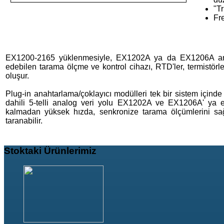
"T
Fr
EX1200-2165 yüklenmesiyle, EX1202A ya da EX1206A ana 
edebilen tarama ölçme ve kontrol cihazı, RTD'ler, termistör
oluşur.
Plug-in anahtarlama/çoklayıcı modülleri tek bir sistem içinde 
dahili 5-telli analog veri yolu EX1202A ve EX1206A' ya e
kalmadan yüksek hızda, senkronize tarama ölçümlerini sağla
taranabilir.
Stoktaki
Ürünlerimiz