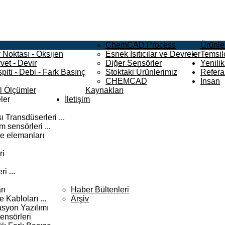
ChemCAD Process
Ürünle
 Noktası - Oksijen
Esnek Isıtıcılar ve Devreler
Temsilc
vet - Devir
Diğer Sensörler
Yenilik
piti - Debi - Fark Basınç
Stoktaki Ürünlerimiz
Refera
CHEMCAD
İnsan
el Ölçümler
Kaynakları
ler
İletişim
 Transdüserleri ...
 sensörleri ...
e elemanları
ri
i ...
rı
Haber Bültenleri
Kabloları ...
Arşiv
syon Yazılımı
ensörleri