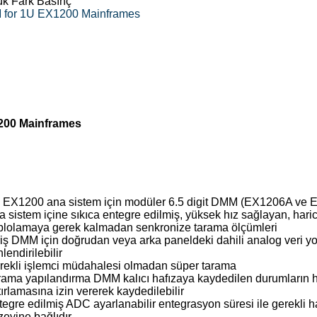
ük Fark Basınç
MM for 1U EX1200 Mainframes
1200 Mainframes
 EX1200 ana sistem için modüler 6.5 digit DMM (EX1206A ve
 sistem içine sıkıca entegre edilmiş, yüksek hız sağlayan, haric
blolamaya gerek kalmadan senkronize tarama ölçümleri
riş DMM için doğrudan veya arka paneldeki dahili analog veri yol
lendirilebilir
rekli işlemci müdahalesi olmadan süper tarama
rama yapılandırma DMM kalıcı hafızaya kaydedilen durumların h
ırlamasına izin vererek kaydedilebilir
tegre edilmiş ADC ayarlanabilir entegrasyon süresi ile gerekli 
zeyine bağlıdır