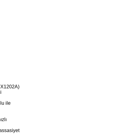
 EX1202A)
i
u ile
ızlı
hassasiyet