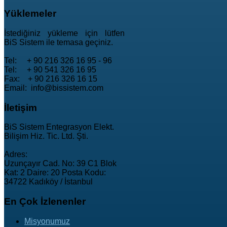
Yüklemeler
İstediğiniz yükleme için lütfen
BiS Sistem ile temasa geçiniz.
Tel: + 90 216 326 16 95 - 96
Tel: + 90 541 326 16 95
Fax: + 90 216 326 16 15
Email: info@bissistem.com
İletişim
BiS Sistem Entegrasyon Elekt.
Bilişim Hiz. Tic. Ltd. Şti.
Adres:
Uzunçayır Cad. No: 39 C1 Blok
Kat: 2 Daire: 20 Posta Kodu:
34722 Kadıköy / İstanbul
En
Çok İzlenenler
Misyonumuz