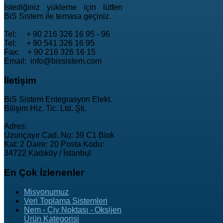
İstediğiniz yükleme için lütfen
BiS Sistem ile temasa geçiniz.
Tel: + 90 216 326 16 95 - 96
Tel: + 90 541 326 16 95
Fax: + 90 216 326 16 15
Email: info@bissistem.com
İletişim
BiS Sistem Entegrasyon Elekt.
Bilişim Hiz. Tic. Ltd. Şti.
Adres:
Uzunçayır Cad. No: 39 C1 Blok
Kat: 2 Daire: 20 Posta Kodu:
34722 Kadıköy / İstanbul
En
Çok İzlenenler
Misyonumuz
Veri Toplama Sistemleri
Nem - Çiy Noktası - Oksijen
Ürün Kategorisi