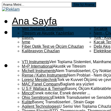
Ana Sayfa
Veri Toplama Sistemleri
Sıcaklık
Titreşim ve Akustik Yazılımları
Nem - Çiy
Basınç
Tork - Kuv
İvme
Kaçak Tes
Fiber Optik Test ve Ölçüm Cihazları
Debi Akış
Kalibrasyon Cihazları
Elektriks
VTI Instruments
Veri Toplama Sistemleri, Mainframe
M+P International
Akustik ve Titresim
Michell Instruments
Nem Transdüserleri, Çiy Noktası
Rense / Kahn Instruments
Nem Problari - Nem ölçüm
Lorenz Messtechnik
Tork ve Kuvvet Ölçümü ve çevr
MAC Panel Company
Baglantı ara yüzleri
U S F Wallace & Tiernan
Basınç Ölçüm Kalibratörle
Minco
Esnek ısıtıcılar, Esnek devreler ...
Ohio Semitronics
Elektrik Transduseleri ve Sensörler
Kulite
Basınç Transdüserleri , Strain Gage
Agilent Technologies
U Serisi Veri Toplama Cihazla
Thermo Electric
RTD, Thermocouple, Thermocouple 