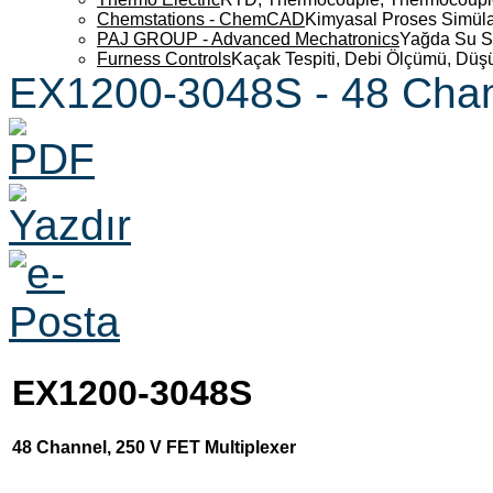
Chemstations - ChemCAD
Kimyasal Proses Simüla
PAJ GROUP - Advanced Mechatronics
Yağda Su S
Furness Controls
Kaçak Tespiti, Debi Ölçümü, Düş
EX1200-3048S - 48 Chann
EX1200-3048S
48 Channel, 250 V FET Multiplexer