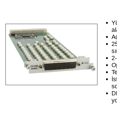
Y
al
A
2
sı
2-
Op
Te
İs
so
D
yo