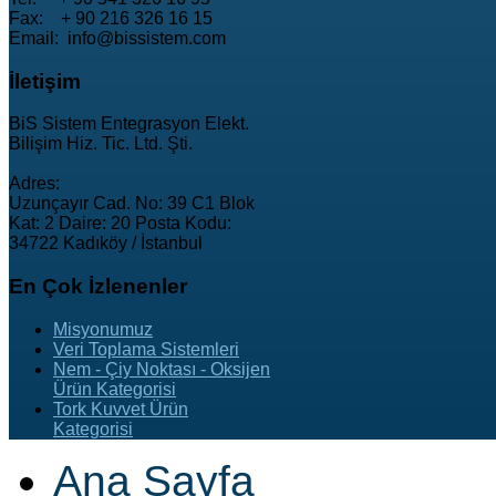
Fax: + 90 216 326 16 15
Email: info@bissistem.com
İletişim
BiS Sistem Entegrasyon Elekt.
Bilişim Hiz. Tic. Ltd. Şti.
Adres:
Uzunçayır Cad. No: 39 C1 Blok
Kat: 2 Daire: 20 Posta Kodu:
34722 Kadıköy / İstanbul
En
Çok İzlenenler
Misyonumuz
Veri Toplama Sistemleri
Nem - Çiy Noktası - Oksijen
Ürün Kategorisi
Tork Kuvvet Ürün
Kategorisi
Ana Sayfa