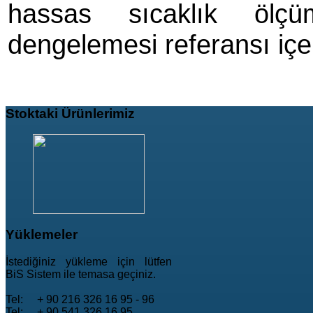
hassas sıcaklık ölçü
dengelemesi referansı içe
Stoktaki
Ürünlerimiz
Yüklemeler
İstediğiniz yükleme için lütfen
BiS Sistem ile temasa geçiniz.
Tel: + 90 216 326 16 95 - 96
Tel: + 90 541 326 16 95