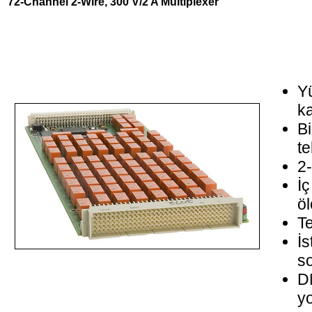
72-Channel 2-Wire, 300 V/2 A Multiplexer
Y
ka
Bi
te
2-
İç
öl
Te
İs
so
D
yo