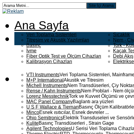
Ana Sayfa
Veri Toplama Sistemleri
Sıcaklık
Titreşim ve Akustik Yazılımları
Nem - Çiy
Basınç
Tork - Kuv
İvme
Kaçak Tes
Fiber Optik Test ve Ölçüm Cihazları
Debi Akış
Kalibrasyon Cihazları
Elektriks
VTI Instruments
Veri Toplama Sistemleri, Mainframe
M+P International
Akustik ve Titresim
Michell Instruments
Nem Transdüserleri, Çiy Noktası
Rense / Kahn Instruments
Nem Problari - Nem ölçüm
Lorenz Messtechnik
Tork ve Kuvvet Ölçümü ve çevr
MAC Panel Company
Baglantı ara yüzleri
U S F Wallace & Tiernan
Basınç Ölçüm Kalibratörle
Minco
Esnek ısıtıcılar, Esnek devreler ...
Ohio Semitronics
Elektrik Transduseleri ve Sensörler
Kulite
Basınç Transdüserleri , Strain Gage
Agilent Technologies
U Serisi Veri Toplama Cihazla
Thermo Electric
RTD, Thermocouple, Thermocouple 