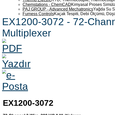
Chemstations - ChemCAD
Kimyasal Proses Simüla
PAJ GROUP - Advanced Mechatronics
Yağda Su S
Furness Controls
Kaçak Tespiti, Debi Ölçümü, Düş
EX1200-3072 - 72-Channe
Multiplexer
EX1200-3072