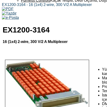
Furness Controls
Kaçak Tespiti, Debi Ölçümü, Düş
EX1200-3164 - 16 (1x4) 2-wire, 300 V/2 A Multiplexer
EX1200-3164
16 (1x4) 2-wire, 300 V/2 A Multiplexer
Yü
ka
Ma
blo
Pro
Te
İst
içe
DM