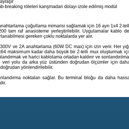
aylaşır
ub-breaking röleleri karışmadan dolayı izole edilmiş modül
ahtarlama çoğullama mimarisi sağlamak için 16 ayrı 1x4 2-telli
200 tam raf anasisteme yerleştirilebilir. Uygulamalar kablo dem
rlanabilmesi gereken çoklu noktalarda yer alır.
 300V ve 2A anahtarlama (60W DC max) için izin verir. Her yığın
1x64 maksimum kadar daha büyük bir 2-telli mux oluşturmak için
ılandırmak ve harici kablolama ortadan kaldırır ve sonlandırılm
log veri yolu da arka yüz üstünden doğrudan ölçümler için daha
oğrudan yönlendirilebilir.
onlandırma noktaları sağlar. Bu terminal bloğu da daha hassa
ir.