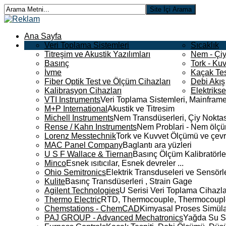
Ana Sayfa
Veri Toplama Sistemleri
Sıcaklık
Titreşim ve Akustik Yazılımları
Nem - Çiy
Basınç
Tork - Kuv
İvme
Kaçak Tes
Fiber Optik Test ve Ölçüm Cihazları
Debi Akış
Kalibrasyon Cihazları
Elektriks
VTI Instruments
Veri Toplama Sistemleri, Mainframe
M+P International
Akustik ve Titresim
Michell Instruments
Nem Transdüserleri, Çiy Noktası
Rense / Kahn Instruments
Nem Problari - Nem ölçüm
Lorenz Messtechnik
Tork ve Kuvvet Ölçümü ve çevr
MAC Panel Company
Baglantı ara yüzleri
U S F Wallace & Tiernan
Basınç Ölçüm Kalibratörle
Minco
Esnek ısıtıcılar, Esnek devreler ...
Ohio Semitronics
Elektrik Transduseleri ve Sensörler
Kulite
Basınç Transdüserleri , Strain Gage
Agilent Technologies
U Serisi Veri Toplama Cihazla
Thermo Electric
RTD, Thermocouple, Thermocouple 
Chemstations - ChemCAD
Kimyasal Proses Simüla
PAJ GROUP - Advanced Mechatronics
Yağda Su S