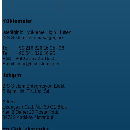
Yüklemeler
İstediğiniz yükleme için lütfen
BiS Sistem ile temasa geçiniz.
Tel: + 90 216 326 16 95 - 96
Tel: + 90 541 326 16 95
Fax: + 90 216 326 16 15
Email: info@bissistem.com
İletişim
BiS Sistem Entegrasyon Elekt.
Bilişim Hiz. Tic. Ltd. Şti.
Adres:
Uzunçayır Cad. No: 39 C1 Blok
Kat: 2 Daire: 20 Posta Kodu:
34722 Kadıköy / İstanbul
En
Çok İzlenenler