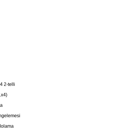
2-telli
1x4)
ma
engelemesi
blolama