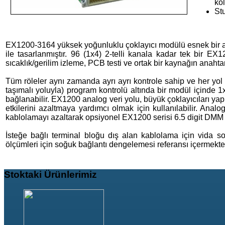
kol
St
EX1200-3164 yüksek yoğunluklu çoklayıcı modülü esnek bir an
ile tasarlanmıştır. 96 (1x4) 2-telli kanala kadar tek bir EX1
sıcaklık/gerilim izleme, PCB testi ve ortak bir kaynağın anahta
Tüm röleler aynı zamanda ayrı ayrı kontrole sahip ve her yol
taşımalı yoluyla) program kontrolü altında bir modül içinde 
bağlanabilir. EX1200 analog veri yolu, büyük çoklayıcıları yap
etkilerini azaltmaya yardımcı olmak için kullanılabilir. Ana
kablolamayı azaltarak opsiyonel EX1200 serisi 6.5 digit DMM d
İsteğe bağlı terminal bloğu dış alan kablolama için vida s
ölçümleri için soğuk bağlantı dengelemesi referansı içermekted
Stoktaki
Ürünlerimiz