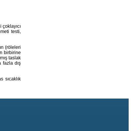
 çoklayıcı
eti testi,
 (röleleri
 birbirine
amış taslak
 fazla dış
s sıcaklık