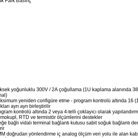
ük Fark Basınç
ksek yoğunluklu 300V / 2A çoğullama (1U kaplama alanında 384 
nal)
ksimum yeniden configüre etme - program kontrolü altında 16 (
kları ayrı ayrı birleştirilir
gram kontrolü altında 2 veya 4-telli çoklayıcı olarak yapılandır
rmokupl, RTD ve termistör ölçümlerini destekler
eğe bağlı vidalı terminal bağlantı kutusu sabit soğuk bağlantı d
rir
M doğrudan yönlendirme iç analog ölçüm veri yolu ile alan ka