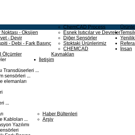
ChemCAD Process
Ürünle
 Noktası - Oksijen
Esnek Isıtıcılar ve Devreler
Temsilc
vet - Devir
Diğer Sensörler
Yenilik
piti - Debi - Fark Basınç
Stoktaki Ürünlerimiz
Refera
CHEMCAD
İnsan
el Ölçümler
Kaynakları
ler
İletişim
 Transdüserleri ...
 sensörleri ...
e elemanları
ri
i ...
rı
Haber Bültenleri
Kabloları ...
Arşiv
syon Yazılımı
ensörleri