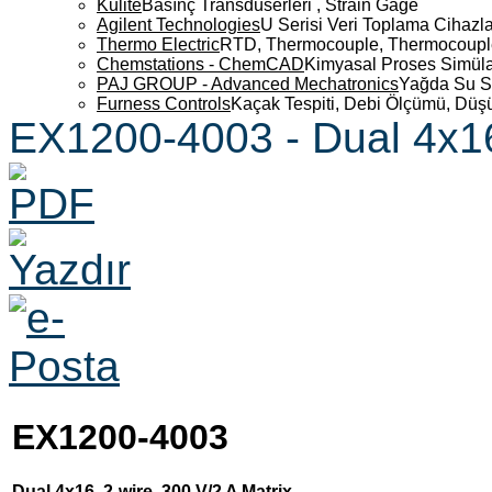
Kulite
Basınç Transdüserleri , Strain Gage
Agilent Technologies
U Serisi Veri Toplama Cihazla
Thermo Electric
RTD, Thermocouple, Thermocouple 
Chemstations - ChemCAD
Kimyasal Proses Simüla
PAJ GROUP - Advanced Mechatronics
Yağda Su S
Furness Controls
Kaçak Tespiti, Debi Ölçümü, Düş
EX1200-4003 - Dual 4x16,
EX1200-4003
Dual 4x16, 2-wire, 300 V/2 A Matrix