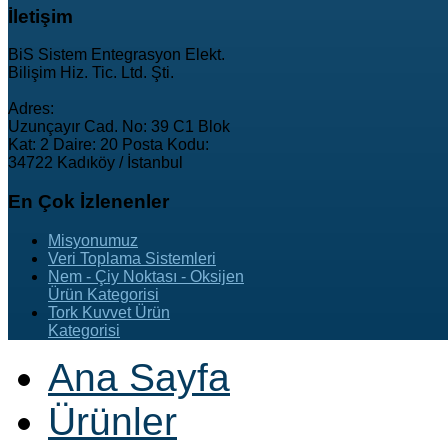
İletişim
BiS Sistem Entegrasyon Elekt.
Bilişim Hiz. Tic. Ltd. Şti.
Adres:
Uzunçayır Cad. No: 39 C1 Blok
Kat: 2 Daire: 20 Posta Kodu:
34722 Kadıköy / İstanbul
En
Çok İzlenenler
Misyonumuz
Veri Toplama Sistemleri
Nem - Çiy Noktası - Oksijen
Ürün Kategorisi
Tork Kuvvet Ürün
Kategorisi
Ana Sayfa
Ürünler