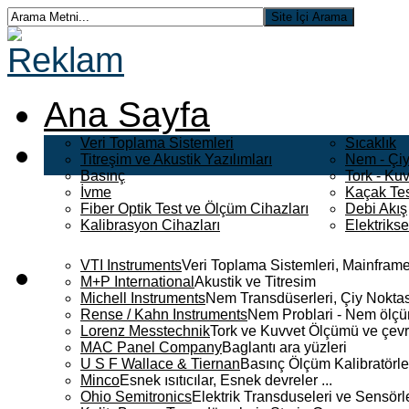
Ana Sayfa
Veri Toplama Sistemleri
Sıcaklık
Titreşim ve Akustik Yazılımları
Nem - Çiy
Basınç
Tork - Kuv
İvme
Kaçak Tes
Fiber Optik Test ve Ölçüm Cihazları
Debi Akış
Kalibrasyon Cihazları
Elektriks
VTI Instruments
Veri Toplama Sistemleri, Mainframe
M+P International
Akustik ve Titresim
Michell Instruments
Nem Transdüserleri, Çiy Noktası
Rense / Kahn Instruments
Nem Problari - Nem ölçüm
Lorenz Messtechnik
Tork ve Kuvvet Ölçümü ve çevr
MAC Panel Company
Baglantı ara yüzleri
U S F Wallace & Tiernan
Basınç Ölçüm Kalibratörle
Minco
Esnek ısıtıcılar, Esnek devreler ...
Ohio Semitronics
Elektrik Transduseleri ve Sensörler