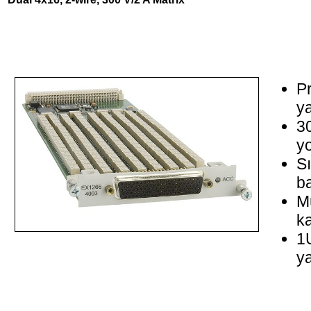
Pr
ya
3
y
Sı
ba
Mü
k
1
ya