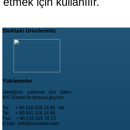
etmek için kullanılır.
Stoktaki
Ürünlerimiz
Yüklemeler
İstediğiniz yükleme için lütfen
BiS Sistem ile temasa geçiniz.
Tel: + 90 216 326 16 95 - 96
Tel: + 90 541 326 16 95
Fax: + 90 216 326 16 15
Email: info@bissistem.com