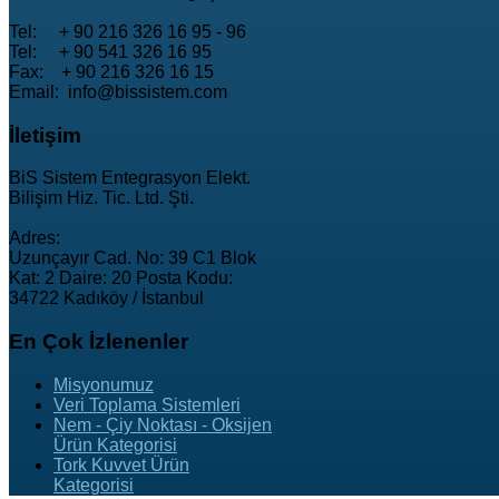
Tel: + 90 216 326 16 95 - 96
Tel: + 90 541 326 16 95
Fax: + 90 216 326 16 15
Email: info@bissistem.com
İletişim
BiS Sistem Entegrasyon Elekt.
Bilişim Hiz. Tic. Ltd. Şti.
Adres:
Uzunçayır Cad. No: 39 C1 Blok
Kat: 2 Daire: 20 Posta Kodu:
34722 Kadıköy / İstanbul
En
Çok İzlenenler
Misyonumuz
Veri Toplama Sistemleri
Nem - Çiy Noktası - Oksijen
Ürün Kategorisi
Tork Kuvvet Ürün
Kategorisi