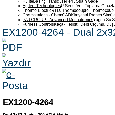
Kulite
Basınç Transdüserleri , Strain Gage
Agilent Technologies
U Serisi Veri Toplama Cihazla
Thermo Electric
RTD, Thermocouple, Thermocouple 
Chemstations - ChemCAD
Kimyasal Proses Simüla
PAJ GROUP - Advanced Mechatronics
Yağda Su S
Furness Controls
Kaçak Tespiti, Debi Ölçümü, Düş
EX1200-4264 - Dual 2x32,
EX1200-4264
Dual 2x32, 2-wire, 300 V/2 A Matrix