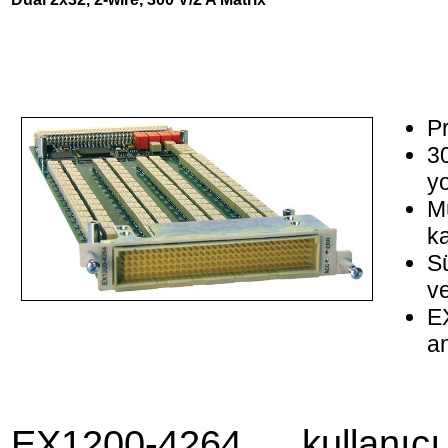
P
3
y
Mü
k
S
ve
EX
an
EX1200-4264 kullanıc