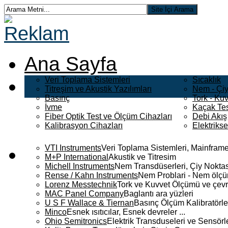
Ana Sayfa
Veri Toplama Sistemleri
Sıcaklık
Titreşim ve Akustik Yazılımları
Nem - Çiy
Basınç
Tork - Kuv
İvme
Kaçak Tes
Fiber Optik Test ve Ölçüm Cihazları
Debi Akış
Kalibrasyon Cihazları
Elektriks
VTI Instruments
Veri Toplama Sistemleri, Mainframe
M+P International
Akustik ve Titresim
Michell Instruments
Nem Transdüserleri, Çiy Noktası
Rense / Kahn Instruments
Nem Problari - Nem ölçüm
Lorenz Messtechnik
Tork ve Kuvvet Ölçümü ve çevr
MAC Panel Company
Baglantı ara yüzleri
U S F Wallace & Tiernan
Basınç Ölçüm Kalibratörle
Minco
Esnek ısıtıcılar, Esnek devreler ...
Ohio Semitronics
Elektrik Transduseleri ve Sensörler