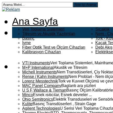
Ana Sayfa
Veri Toplama Sistemleri
Sıcaklık
Titreşim ve Akustik Yazılımları
Nem - Çiy
Basınç
Tork - Kuv
İvme
Kaçak Tes
Fiber Optik Test ve Ölçüm Cihazları
Debi Akış
Kalibrasyon Cihazları
Elektriks
VTI Instruments
Veri Toplama Sistemleri, Mainframe
M+P International
Akustik ve Titresim
Michell Instruments
Nem Transdüserleri, Çiy Noktası
Rense / Kahn Instruments
Nem Problari - Nem ölçüm
Lorenz Messtechnik
Tork ve Kuvvet Ölçümü ve çevr
MAC Panel Company
Baglantı ara yüzleri
U S F Wallace & Tiernan
Basınç Ölçüm Kalibratörle
Minco
Esnek ısıtıcılar, Esnek devreler ...
Ohio Semitronics
Elektrik Transduseleri ve Sensörler
Kulite
Basınç Transdüserleri , Strain Gage
Agilent Technologies
U Serisi Veri Toplama Cihazla
Thermo Electric
RTD, Thermocouple, Thermocouple 