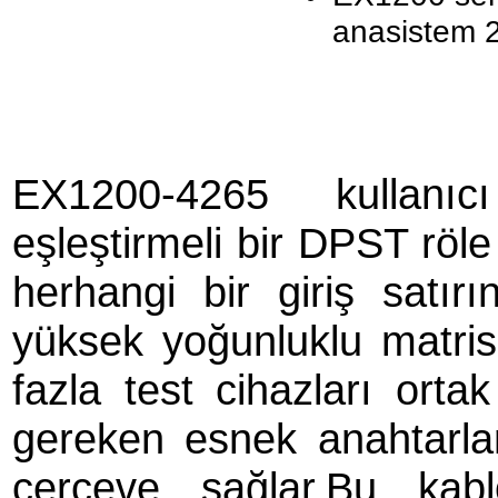
anasistem 2-
EX1200-4265 kullanıc
eşleştirmeli bir DPST röle
herhangi bir giriş satır
yüksek yoğunluklu matri
fazla test cihazları orta
gereken esnek anahtarlam
çerçeve sağlar.Bu kab