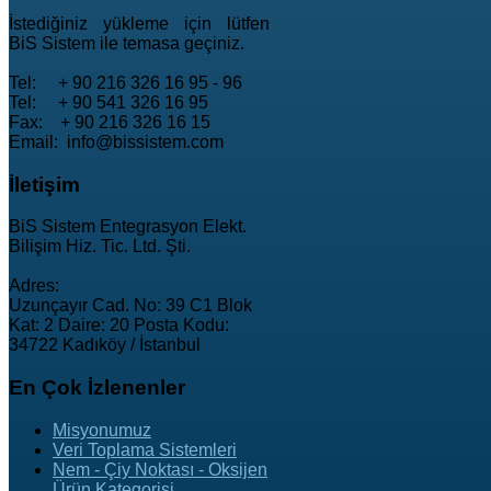
İstediğiniz yükleme için lütfen
BiS Sistem ile temasa geçiniz.
Tel: + 90 216 326 16 95 - 96
Tel: + 90 541 326 16 95
Fax: + 90 216 326 16 15
Email: info@bissistem.com
İletişim
BiS Sistem Entegrasyon Elekt.
Bilişim Hiz. Tic. Ltd. Şti.
Adres:
Uzunçayır Cad. No: 39 C1 Blok
Kat: 2 Daire: 20 Posta Kodu:
34722 Kadıköy / İstanbul
En
Çok İzlenenler
Misyonumuz
Veri Toplama Sistemleri
Nem - Çiy Noktası - Oksijen
Ürün Kategorisi