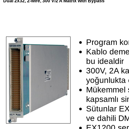
Dual 2x32, 2-wire, 300 V/2 A Matrix with Bypass
Program kon
Kablo demet
bu idealdir
300V, 2A ka
yoğunlukta 
Mükemmel si
kapsamlı si
Sütunlar EX
ve dahili DM
EX1200 seri