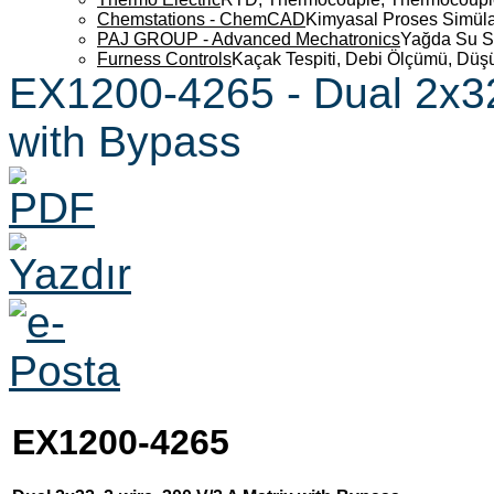
Chemstations - ChemCAD
Kimyasal Proses Simüla
PAJ GROUP - Advanced Mechatronics
Yağda Su S
Furness Controls
Kaçak Tespiti, Debi Ölçümü, Düş
EX1200-4265 - Dual 2x32,
with Bypass
EX1200-4265