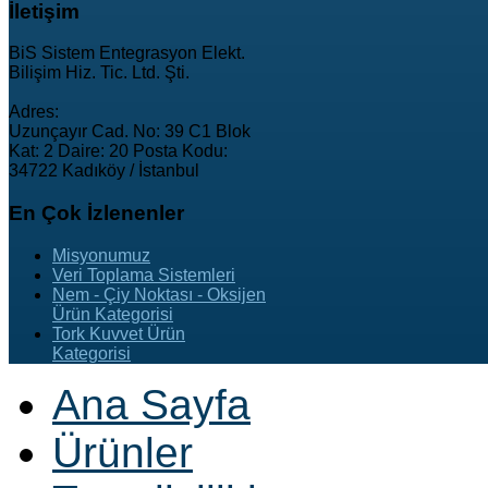
İletişim
BiS Sistem Entegrasyon Elekt.
Bilişim Hiz. Tic. Ltd. Şti.
Adres:
Uzunçayır Cad. No: 39 C1 Blok
Kat: 2 Daire: 20 Posta Kodu:
34722 Kadıköy / İstanbul
En
Çok İzlenenler
Misyonumuz
Veri Toplama Sistemleri
Nem - Çiy Noktası - Oksijen
Ürün Kategorisi
Tork Kuvvet Ürün
Kategorisi
Ana Sayfa
Ürünler