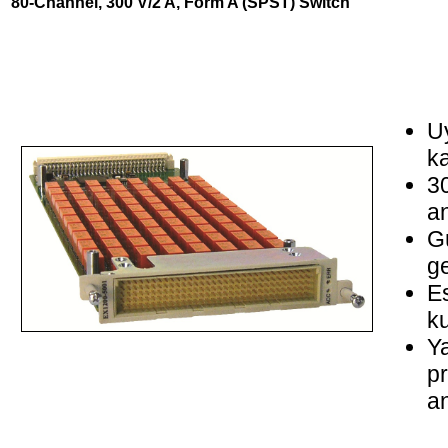
80-Channel, 300 V/2 A, Form A (SPST) Switch
U
ka
3
an
Gü
ge
Es
ku
Ya
p
an