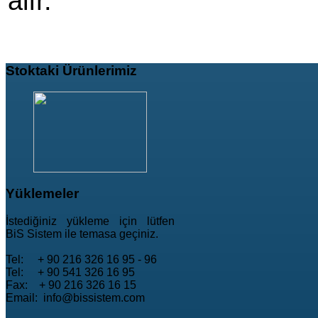
alır.
Stoktaki
Ürünlerimiz
Yüklemeler
İstediğiniz yükleme için lütfen
BiS Sistem ile temasa geçiniz.
Tel: + 90 216 326 16 95 - 96
Tel: + 90 541 326 16 95
Fax: + 90 216 326 16 15
Email: info@bissistem.com