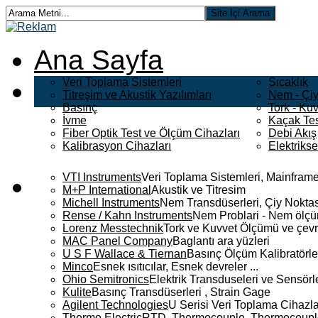
Ana Sayfa
Veri Toplama Sistemleri
Sıcaklık
Titreşim ve Akustik Yazılımları
Nem - Çiy
Basınç
Tork - Kuv
İvme
Kaçak Tes
Fiber Optik Test ve Ölçüm Cihazları
Debi Akış
Kalibrasyon Cihazları
Elektriks
VTI Instruments
Veri Toplama Sistemleri, Mainframe
M+P International
Akustik ve Titresim
Michell Instruments
Nem Transdüserleri, Çiy Noktası
Rense / Kahn Instruments
Nem Problari - Nem ölçüm
Lorenz Messtechnik
Tork ve Kuvvet Ölçümü ve çevr
MAC Panel Company
Baglantı ara yüzleri
U S F Wallace & Tiernan
Basınç Ölçüm Kalibratörle
Minco
Esnek ısıtıcılar, Esnek devreler ...
Ohio Semitronics
Elektrik Transduseleri ve Sensörler
Kulite
Basınç Transdüserleri , Strain Gage
Agilent Technologies
U Serisi Veri Toplama Cihazla
Thermo Electric
RTD, Thermocouple, Thermocouple 