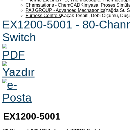
Chemstations - ChemCAD
Kimyasal Proses Simüla
PAJ GROUP - Advanced Mechatronics
Yağda Su S
Furness Controls
Kaçak Tespiti, Debi Ölçümü, Düş
EX1200-5001 - 80-Chann
Switch
EX1200-5001