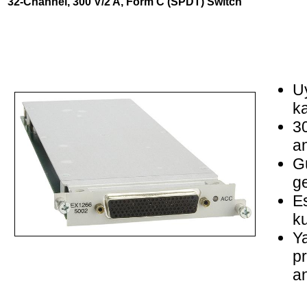
32-Channel, 300 V/2 A, Form C (SPDT) Switch
U
ka
3
an
Gü
ge
Es
ku
Ya
p
an