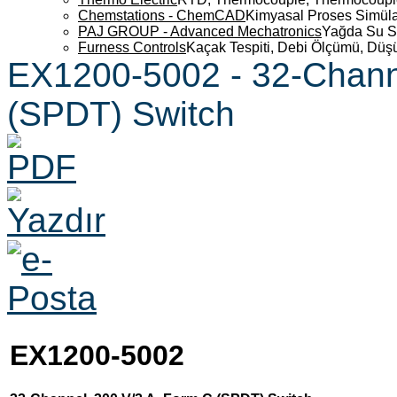
Chemstations - ChemCAD
Kimyasal Proses Simüla
PAJ GROUP - Advanced Mechatronics
Yağda Su S
Furness Controls
Kaçak Tespiti, Debi Ölçümü, Düş
EX1200-5002 - 32-Chann
(SPDT) Switch
EX1200-5002