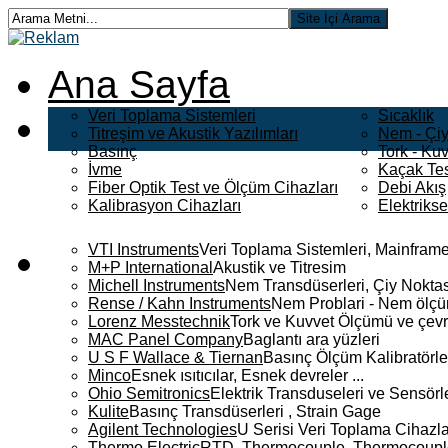
Ana Sayfa
Veri Toplama Sistemleri
Sıcaklık
Titreşim ve Akustik Yazılımları
Nem - Çiy
Basınç
Tork - Kuv
İvme
Kaçak Tes
Fiber Optik Test ve Ölçüm Cihazları
Debi Akış
Kalibrasyon Cihazları
Elektriks
VTI Instruments
Veri Toplama Sistemleri, Mainframe
M+P International
Akustik ve Titresim
Michell Instruments
Nem Transdüserleri, Çiy Noktası
Rense / Kahn Instruments
Nem Problari - Nem ölçüm
Lorenz Messtechnik
Tork ve Kuvvet Ölçümü ve çevr
MAC Panel Company
Baglantı ara yüzleri
U S F Wallace & Tiernan
Basınç Ölçüm Kalibratörle
Minco
Esnek ısıtıcılar, Esnek devreler ...
Ohio Semitronics
Elektrik Transduseleri ve Sensörler
Kulite
Basınç Transdüserleri , Strain Gage
Agilent Technologies
U Serisi Veri Toplama Cihazla
Thermo Electric
RTD, Thermocouple, Thermocouple 