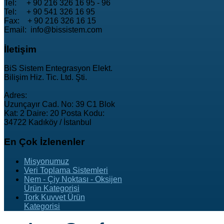
Tel: + 90 216 326 16 95 - 96
Tel: + 90 541 326 16 95
Fax: + 90 216 326 16 15
Email: info@bissistem.com
İletişim
BiS Sistem Entegrasyon Elekt.
Bilişim Hiz. Tic. Ltd. Şti.
Adres:
Uzunçayır Cad. No: 39 C1 Blok
Kat: 2 Daire: 20 Posta Kodu:
34722 Kadıköy / İstanbul
En
Çok İzlenenler
Misyonumuz
Veri Toplama Sistemleri
Nem - Çiy Noktası - Oksijen
Ürün Kategorisi
Tork Kuvvet Ürün
Kategorisi