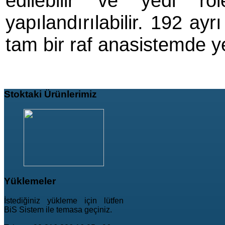
edilebilir ve yedi r
yapılandırılabilir. 192 a
tam bir raf anasistemde ye
Stoktaki
Ürünlerimiz
Yüklemeler
İstediğiniz yükleme için lütfen
BiS Sistem ile temasa geçiniz.