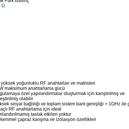
ük Fark Basınç
0 Ω
 yüksek yoğunluklu RF anahtarları ve matrisleri
W maksimum anahtarlama gücü
gulamaya özel yapılandırmalar oluşturmak için karıştırılmış ve
eştirilmiş olabilir
sek sinyal bağlılığı ve toplam sistem bant genişliği > 1GHz ile 
açlı RF anahtarlama için ideal
landırılmamış taslak etkileri yoktur
kemmel çapraz karışma ve izolasyon özellikleri