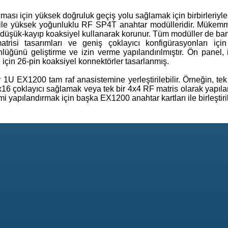
ası için yüksek doğruluk geçiş yolu sağlamak için birbirleriyle
ı ile yüksek yoğunluklu RF SP4T anahtar modülleridir. Mükem
düşük-kayıp koaksiyel kullanarak korunur. Tüm modüller de bant
si tasarımları ve geniş çoklayıcı konfigürasyonları için
nlüğünü geliştirme ve izin verme yapılandırılmıştır. Ön panel, 
 için 26-pin koaksiyel konnektörler tasarlanmış.
 1U EX1200 tam raf anasistemine yerleştirilebilir. Örneğin, tek
x16 çoklayıcı sağlamak veya tek bir 4x4 RF matris olarak yapıland
 yapılandırmak için başka EX1200 anahtar kartları ile birleştirile