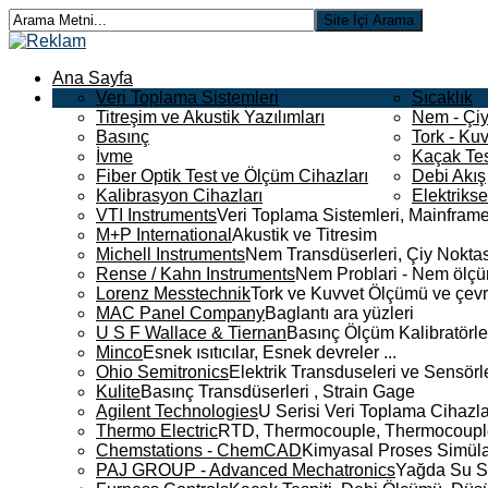
Ana Sayfa
Veri Toplama Sistemleri
Sıcaklık
Titreşim ve Akustik Yazılımları
Nem - Çiy
Basınç
Tork - Kuv
İvme
Kaçak Tes
Fiber Optik Test ve Ölçüm Cihazları
Debi Akış
Kalibrasyon Cihazları
Elektriks
VTI Instruments
Veri Toplama Sistemleri, Mainframe
M+P International
Akustik ve Titresim
Michell Instruments
Nem Transdüserleri, Çiy Noktası
Rense / Kahn Instruments
Nem Problari - Nem ölçüm
Lorenz Messtechnik
Tork ve Kuvvet Ölçümü ve çevr
MAC Panel Company
Baglantı ara yüzleri
U S F Wallace & Tiernan
Basınç Ölçüm Kalibratörle
Minco
Esnek ısıtıcılar, Esnek devreler ...
Ohio Semitronics
Elektrik Transduseleri ve Sensörler
Kulite
Basınç Transdüserleri , Strain Gage
Agilent Technologies
U Serisi Veri Toplama Cihazla
Thermo Electric
RTD, Thermocouple, Thermocouple 
Chemstations - ChemCAD
Kimyasal Proses Simüla
PAJ GROUP - Advanced Mechatronics
Yağda Su S