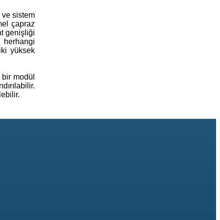
 ve sistem
mel çapraz
 genişliği
 herhangi
iki yüksek
 bir modül
ırılabilir.
bilir.