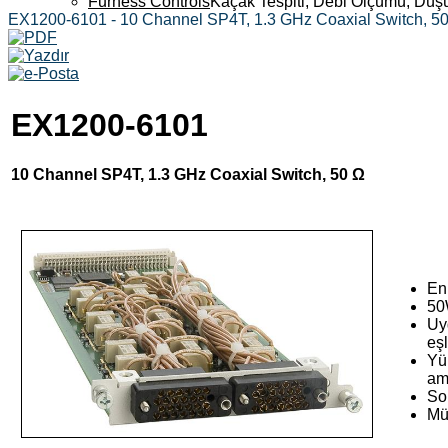
Furness Controls
Kaçak Tespiti, Debi Ölçümü, Düş
EX1200-6101 - 10 Channel SP4T, 1.3 GHz Coaxial Switch, 5
EX1200-6101
10 Channel SP4T, 1.3 GHz Coaxial Switch, 50 Ω
En
50
Uy
eşl
Yük
am
Son
Mü