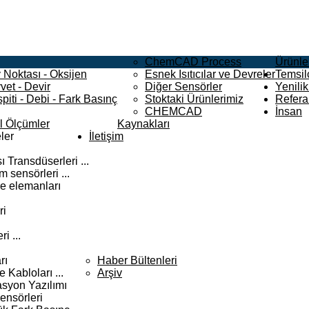
ChemCAD Process
Ürünle
 Noktası - Oksijen
Esnek Isıtıcılar ve Devreler
Temsilc
vet - Devir
Diğer Sensörler
Yenilik
piti - Debi - Fark Basınç
Stoktaki Ürünlerimiz
Refera
CHEMCAD
İnsan
el Ölçümler
Kaynakları
ler
İletişim
 Transdüserleri ...
 sensörleri ...
e elemanları
ri
i ...
rı
Haber Bültenleri
Kabloları ...
Arşiv
syon Yazılımı
ensörleri