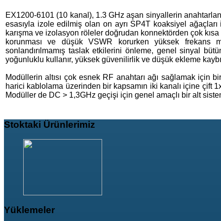
EX1200-6101 (10 kanal), 1.3 GHz aşan sinyallerin anahtarlanm
esasıyla izole edilmiş olan on ayrı SP4T koaksiyel ağaçlar
karışma ve izolasyon röleler doğrudan konnektörden çok kısa 
korunması ve düşük VSWR korurken yüksek frekans matri
sonlandırılmamış taslak etkilerini önleme, genel sinyal bütü
yoğunluklu kullanır, yüksek güvenilirlik ve düşük ekleme kaybı
Modüllerin altısı çok esnek RF anahtarı ağı sağlamak için bir
harici kablolama üzerinden bir kapsamın iki kanalı içine çift 1
Modüller de DC > 1,3GHz geçişi için genel amaçlı bir alt sistemi
Stoktaki
Ürünlerimiz
Yüklemeler