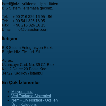
İstediğiniz yükleme için lütfen
BiS Sistem ile temasa geçiniz.
Tel: + 90 216 326 16 95 - 96
Tel: + 90 541 326 16 95
Fax: + 90 216 326 16 15
Email: info@bissistem.com
İletişim
BiS Sistem Entegrasyon Elekt.
Bilişim Hiz. Tic. Ltd. Şti.
Adres:
Uzunçayır Cad. No: 39 C1 Blok
Kat: 2 Daire: 20 Posta Kodu:
34722 Kadıköy / İstanbul
En
Çok İzlenenler
Misyonumuz
Veri Toplama Sistemleri
Nem - Çiy Noktası - Oksijen
Ürün Kategorisi