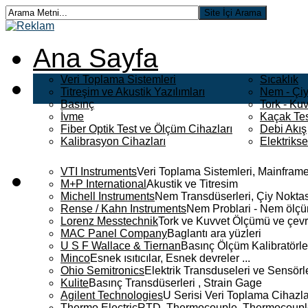
Ana Sayfa
Veri Toplama Sistemleri
Sıcaklık
Titreşim ve Akustik Yazılımları
Nem - Çiy
Basınç
Tork - Kuv
İvme
Kaçak Tes
Fiber Optik Test ve Ölçüm Cihazları
Debi Akış
Kalibrasyon Cihazları
Elektriks
VTI Instruments
Veri Toplama Sistemleri, Mainframe
M+P International
Akustik ve Titresim
Michell Instruments
Nem Transdüserleri, Çiy Noktası
Rense / Kahn Instruments
Nem Problari - Nem ölçüm
Lorenz Messtechnik
Tork ve Kuvvet Ölçümü ve çevr
MAC Panel Company
Baglantı ara yüzleri
U S F Wallace & Tiernan
Basınç Ölçüm Kalibratörle
Minco
Esnek ısıtıcılar, Esnek devreler ...
Ohio Semitronics
Elektrik Transduseleri ve Sensörler
Kulite
Basınç Transdüserleri , Strain Gage
Agilent Technologies
U Serisi Veri Toplama Cihazla
Thermo Electric
RTD, Thermocouple, Thermocouple 