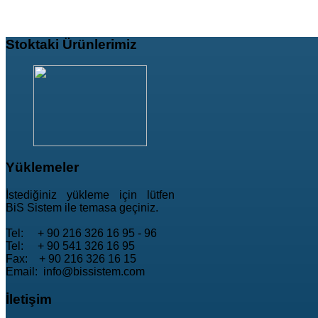
Stoktaki
Ürünlerimiz
Yüklemeler
İstediğiniz yükleme için lütfen
BiS Sistem ile temasa geçiniz.
Tel: + 90 216 326 16 95 - 96
Tel: + 90 541 326 16 95
Fax: + 90 216 326 16 15
Email: info@bissistem.com
İletişim