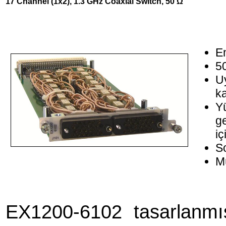
17 Channel (1x2), 1.3 GHz Coaxial Switch, 50 Ω
En
5
U
ka
Yü
g
iç
So
M
EX1200-6102 tasarlanm