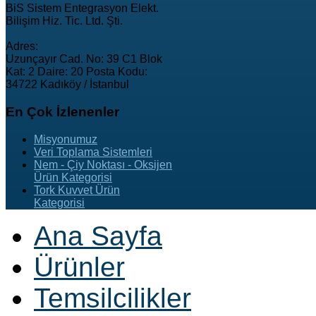
BiS Sistem Entegrasyon Elekt.
Bilişim Hiz. Tic. Ltd. Şti.
Adres:
Uzunçayır Cad. No: 39 C1 Blok
Kat: 2 Daire: 20 Posta Kodu:
34722 Kadıköy / İstanbul
En
Çok İzlenenler
Misyonumuz
Veri Toplama Sistemleri
Nem - Çiy Noktası - Oksijen
Ürün Kategorisi
Tork Kuvvet Ürün
Kategorisi
Ana Sayfa
Ürünler
Temsilcilikler