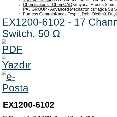
Chemstations - ChemCAD
Kimyasal Proses Simüla
PAJ GROUP - Advanced Mechatronics
Yağda Su S
Furness Controls
Kaçak Tespiti, Debi Ölçümü, Düş
EX1200-6102 - 17 Channe
Switch, 50 Ω
EX1200-6102